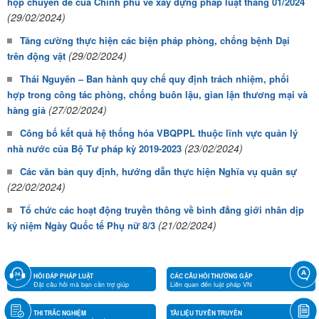
họp chuyên đề của Chính phủ về xây dựng pháp luật tháng 01/2024
(29/02/2024)
Tăng cường thực hiện các biện pháp phòng, chống bệnh Dại
(29/02/2024)
trên động vật
Thái Nguyên – Ban hành quy chế quy định trách nhiệm, phối
hợp trong công tác phòng, chống buôn lậu, gian lận thương mại và
(27/02/2024)
hàng giả
Công bố kết quả hệ thống hóa VBQPPL thuộc lĩnh vực quản lý
(23/02/2024)
nhà nước của Bộ Tư pháp kỳ 2019-2023
Các văn bản quy định, hướng dẫn thực hiện Nghĩa vụ quân sự
(22/02/2024)
Tổ chức các hoạt động truyền thông về bình đẳng giới nhân dịp
(21/02/2024)
kỷ niệm Ngày Quốc tế Phụ nữ 8/3
HỎI ĐÁP PHÁP LUẬT
CÁC CÂU HỎI THƯỜNG GẶP
Đặt câu hỏi mà bạn cần trợ giúp
Liên quan đến luật pháp VN
THI TRẮC NGHIỆM
TÀI LIỆU TUYÊN TRUYỀN