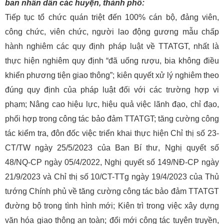
ban nhân dân các huyện, thành phố:
Tiếp tục tổ chức quán triệt đến 100% cán bộ, đảng viên,
công chức, viên chức, người lao động gương mẫu chấp
hành nghiêm các quy định pháp luật về TTATGT, nhất là
thực hiện nghiêm quy định “đã uống rượu, bia không điều
khiển phương tiện giao thông”; kiên quyết xử lý nghiêm theo
đúng quy định của pháp luật đối với các trường hợp vi
phạm; Nâng cao hiệu lực, hiệu quả việc lãnh đạo, chỉ đạo,
phối hợp trong công tác bảo đảm TTATGT; tăng cường công
tác kiểm tra, đôn đốc việc triển khai thực hiện Chỉ thị số 23-
CT/TW ngày 25/5/2023 của Ban Bí thư, Nghị quyết số
48/NQ-CP ngày 05/4/2022, Nghị quyết số 149/NĐ-CP ngày
21/9/2023 và Chỉ thị số 10/CT-TTg ngày 19/4/2023 của Thủ
tướng Chính phủ về tăng cường công tác bảo đảm TTATGT
đường bộ trong tình hình mới; Kiên trì trong việc xây dựng
văn hóa giao thông an toàn; đổi mới công tác tuyên truyền,