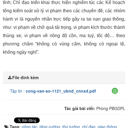
tỉnh; Chỉ đạo triển khai thực hiện nghiêm túc các Kế hoạch
tổng kiểm soát xử lý vi phạm theo các chuyên đề, các nhóm
hành vi là nguyên nhân trực tiếp gây ra tai nạn giao thông,
như: vi phạm về chở quá tải trọng, vi phạm kích thước thành
thùng xe, vi phạm về nồng độ cồn, ma tuý, tốc độ… theo
phương châm “không có vùng cấm, không có ngoại lệ,
không ngày nghỉ”.
File đính kèm
Tập tin :
cong-van-so-1121_ubnd_cnnxd.pdf
Tác giả bài viết:
Phòng PBGDPL
Tags:
công tác
,
tăng cường
,
thủ tướng
,
chỉ đạo
,
giao thông
,