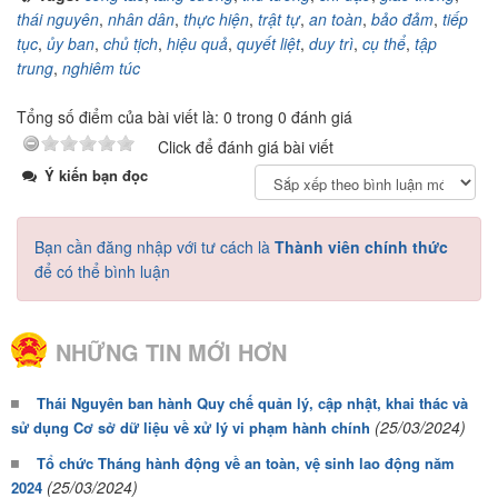
thái nguyên
,
nhân dân
,
thực hiện
,
trật tự
,
an toàn
,
bảo đảm
,
tiếp
tục
,
ủy ban
,
chủ tịch
,
hiệu quả
,
quyết liệt
,
duy trì
,
cụ thể
,
tập
trung
,
nghiêm túc
Tổng số điểm của bài viết là: 0 trong 0 đánh giá
Click để đánh giá bài viết
Ý kiến bạn đọc
Bạn cần đăng nhập với tư cách là
Thành viên chính thức
để có thể bình luận
NHỮNG TIN MỚI HƠN
Thái Nguyên ban hành Quy chế quản lý, cập nhật, khai thác và
(25/03/2024)
sử dụng Cơ sở dữ liệu về xử lý vi phạm hành chính
Tổ chức Tháng hành động về an toàn, vệ sinh lao động năm
(25/03/2024)
2024