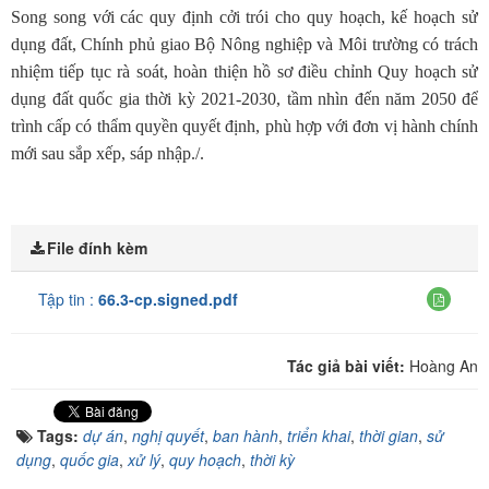
Song song với các quy định cởi trói cho quy hoạch, kế hoạch sử
dụng đất, Chính phủ giao Bộ Nông nghiệp và Môi trường có trách
nhiệm tiếp tục rà soát, hoàn thiện hồ sơ điều chỉnh Quy hoạch sử
dụng đất quốc gia thời kỳ 2021-2030, tầm nhìn đến năm 2050 để
trình cấp có thẩm quyền quyết định, phù hợp với đơn vị hành chính
mới sau sắp xếp, sáp nhập./.
File đính kèm
Tập tin :
66.3-cp.signed.pdf
Tác giả bài viết:
Hoàng An
Tags:
dự án
,
nghị quyết
,
ban hành
,
triển khai
,
thời gian
,
sử
dụng
,
quốc gia
,
xử lý
,
quy hoạch
,
thời kỳ