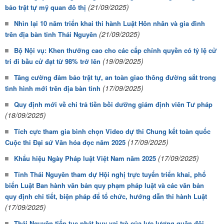
(21/09/2025)
bảo trật tự mỹ quan đô thị
Nhìn lại 10 năm triển khai thi hành Luật Hôn nhân và gia đình
(21/09/2025)
trên địa bàn tỉnh Thái Nguyên
Bộ Nội vụ: Khen thưởng cao cho các cấp chính quyền có tỷ lệ cử
(19/09/2025)
tri đi bầu cử đạt từ 98% trở lên
Tăng cường đảm bảo trật tự, an toàn giao thông đường sắt trong
(17/09/2025)
tình hình mới trên địa bàn tỉnh
Quy định mới về chi trả tiền bồi dưỡng giám định viên Tư pháp
(18/09/2025)
Tích cực tham gia bình chọn Video dự thi Chung kết toàn quốc
(17/09/2025)
Cuộc thi Đại sứ Văn hóa đọc năm 2025
(17/09/2025)
Khẩu hiệu Ngày Pháp luật Việt Nam năm 2025
Tỉnh Thái Nguyên tham dự Hội nghị trực tuyến triển khai, phổ
biến Luật Ban hành văn bản quy phạm pháp luật và các văn bản
quy định chi tiết, biện pháp để tổ chức, hướng dẫn thi hành Luật
(17/09/2025)
Thái Nguyên tiếp tục phát huy vai trò của lực lượng quân đội