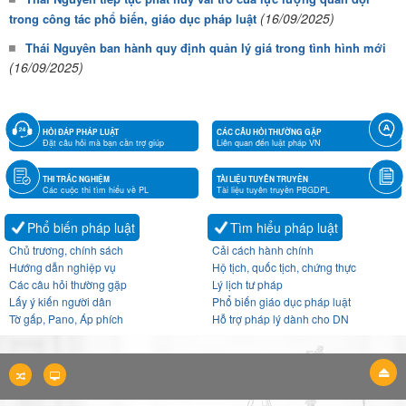
(16/09/2025)
trong công tác phổ biến, giáo dục pháp luật
Thái Nguyên ban hành quy định quản lý giá trong tình hình mới
(16/09/2025)
HỎI ĐÁP PHÁP LUẬT
CÁC CÂU HỎI THƯỜNG GẶP
Đặt câu hỏi mà bạn cần trợ giúp
Liên quan đến luật pháp VN
THI TRẮC NGHIỆM
TÀI LIỆU TUYÊN TRUYỀN
Các cuộc thi tìm hiểu về PL
Tài liệu tuyên truyền PBGDPL
Phổ biến pháp luật
Tìm hiểu pháp luật
Chủ trương, chính sách
Cải cách hành chính
Hướng dẫn nghiệp vụ
Hộ tịch, quốc tịch, chứng thực
Các câu hỏi thường gặp
Lý lịch tư pháp
Lấy ý kiến người dân
Phổ biến giáo dục pháp luật
Tờ gấp, Pano, Áp phích
Hỗ trợ pháp lý dành cho DN