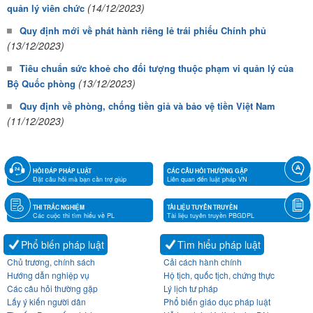
(14/12/2023)
quản lý viên chức
Quy định mới về phát hành riêng lẻ trái phiếu Chính phủ
(13/12/2023)
Tiêu chuẩn sức khoẻ cho đối tượng thuộc phạm vi quản lý của
(13/12/2023)
Bộ Quốc phòng
Quy định về phòng, chống tiền giả và bảo vệ tiền Việt Nam
(11/12/2023)
HỎI ĐÁP PHÁP LUẬT
CÁC CÂU HỎI THƯỜNG GẶP
Đặt câu hỏi mà bạn cần trợ giúp
Liên quan đến luật pháp VN
THI TRẮC NGHIỆM
TÀI LIỆU TUYÊN TRUYỀN
Các cuộc thi tìm hiểu về PL
Tài liệu tuyên truyền PBGDPL
Phổ biến pháp luật
Tìm hiểu pháp luật
Chủ trương, chính sách
Cải cách hành chính
Hướng dẫn nghiệp vụ
Hộ tịch, quốc tịch, chứng thực
Các câu hỏi thường gặp
Lý lịch tư pháp
Lấy ý kiến người dân
Phổ biến giáo dục pháp luật