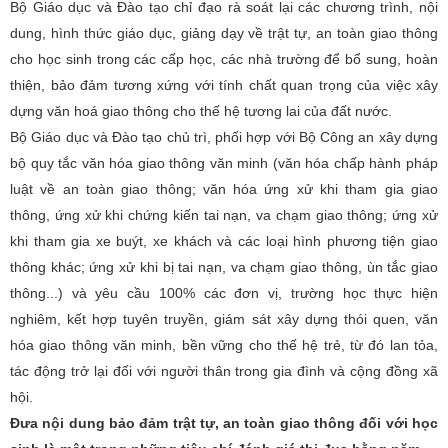
Bộ Giáo dục và Đào tạo chỉ đạo rà soát lại các chương trình, nội
dung, hình thức giáo dục, giảng dạy về trật tự, an toàn giao thông
cho học sinh trong các cấp học, các nhà trường để bổ sung, hoàn
thiện, bảo đảm tương xứng với tính chất quan trọng của việc xây
dựng văn hoá giao thông cho thế hệ tương lai của đất nước.
Bộ Giáo dục và Đào tạo chủ trì, phối hợp với Bộ Công an xây dựng
bộ quy tắc văn hóa giao thông văn minh (văn hóa chấp hành pháp
luật về an toàn giao thông; văn hóa ứng xử khi tham gia giao
thông, ứng xử khi chứng kiến tai nạn, va chạm giao thông; ứng xử
khi tham gia xe buýt, xe khách và các loại hình phương tiện giao
thông khác; ứng xử khi bị tai nạn, va chạm giao thông, ùn tắc giao
thông...) và yêu cầu 100% các đơn vị, trường học thực hiện
nghiêm, kết hợp tuyên truyền, giám sát xây dựng thói quen, văn
hóa giao thông văn minh, bền vững cho thế hệ trẻ, từ đó lan tỏa,
tác động trở lại đối với người thân trong gia đình và cộng đồng xã
hội.
Đưa nội dung bảo đảm trật tự, an toàn giao thông đối với học