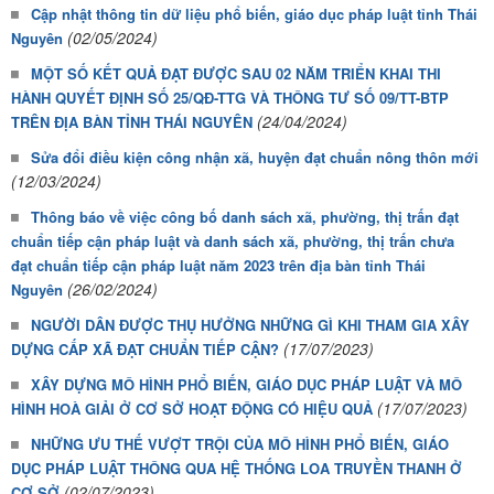
Cập nhật thông tin dữ liệu phổ biến, giáo dục pháp luật tỉnh Thái
(02/05/2024)
Nguyên
MỘT SỐ KẾT QUẢ ĐẠT ĐƯỢC SAU 02 NĂM TRIỂN KHAI THI
HÀNH QUYẾT ĐỊNH SỐ 25/QĐ-TTG VÀ THÔNG TƯ SỐ 09/TT-BTP
(24/04/2024)
TRÊN ĐỊA BÀN TỈNH THÁI NGUYÊN
Sửa đổi điều kiện công nhận xã, huyện đạt chuẩn nông thôn mới
(12/03/2024)
Thông báo về việc công bố danh sách xã, phường, thị trấn đạt
chuẩn tiếp cận pháp luật và danh sách xã, phường, thị trấn chưa
đạt chuẩn tiếp cận pháp luật năm 2023 trên địa bàn tỉnh Thái
(26/02/2024)
Nguyên
NGƯỜI DÂN ĐƯỢC THỤ HƯỞNG NHỮNG GÌ KHI THAM GIA XÂY
(17/07/2023)
DỰNG CẤP XÃ ĐẠT CHUẨN TIẾP CẬN?
XÂY DỰNG MÔ HÌNH PHỔ BIẾN, GIÁO DỤC PHÁP LUẬT VÀ MÔ
(17/07/2023)
HÌNH HOÀ GIẢI Ở CƠ SỞ HOẠT ĐỘNG CÓ HIỆU QUẢ
NHỮNG ƯU THẾ VƯỢT TRỘI CỦA MÔ HÌNH PHỔ BIẾN, GIÁO
DỤC PHÁP LUẬT THÔNG QUA HỆ THỐNG LOA TRUYỀN THANH Ở
(02/07/2023)
CƠ SỞ