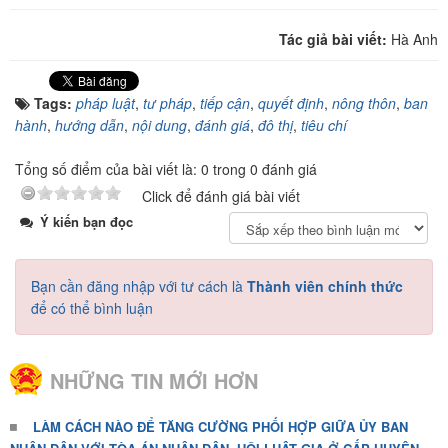
Tác giả bài viết:
Hà Anh
Tags:
pháp luật
,
tư pháp
,
tiếp cận
,
quyết định
,
nông thôn
,
ban
hành
,
hướng dẫn
,
nội dung
,
đánh giá
,
đô thị
,
tiêu chí
Tổng số điểm của bài viết là: 0 trong 0 đánh giá
Click để đánh giá bài viết
Ý kiến bạn đọc
Bạn cần đăng nhập với tư cách là
Thành viên chính thức
để có thể bình luận
NHỮNG TIN MỚI HƠN
LÀM CÁCH NÀO ĐỂ TĂNG CƯỜNG PHỐI HỢP GIỮA ỦY BAN