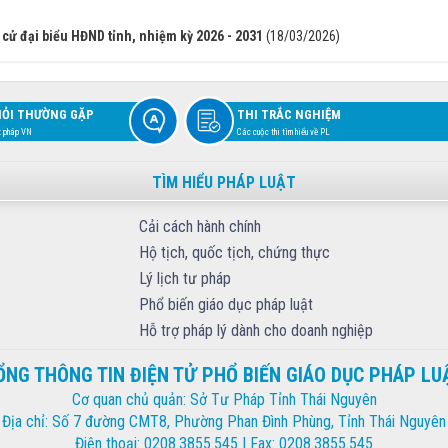
cử đại biểu HĐND tỉnh, nhiệm kỳ 2026 - 2031
(18/03/2026)
HỎI THƯỜNG GẶP
THI TRẮC NGHIỆM
t pháp VN
Các cuộc thi tìm hiểu về PL
TÌM HIỂU PHÁP LUẬT
Cải cách hành chính
Hộ tịch, quốc tịch, chứng thực
Lý lịch tư pháp
Phổ biến giáo dục pháp luật
Hỗ trợ pháp lý dành cho doanh nghiệp
ỔNG THÔNG TIN ĐIỆN TỬ PHỔ BIẾN GIÁO DỤC PHÁP LU
Cơ quan chủ quản: Sở Tư Pháp Tỉnh Thái Nguyên
Địa chỉ: Số 7 đường CMT8, Phường Phan Đình Phùng, Tỉnh Thái Nguyên
Điện thoại:
0208.3855.545
| Fax: 0208.3855.545