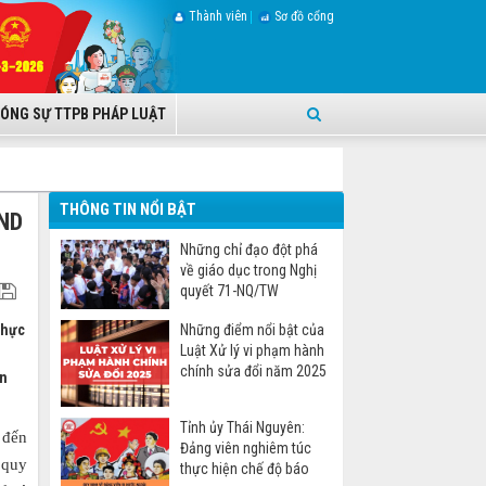
Thành viên
Sơ đồ cổng
ÓNG SỰ TTPB PHÁP LUẬT
THÔNG TIN NỔI BẬT
ĐND
Những chỉ đạo đột phá
về giáo dục trong Nghị
quyết 71-NQ/TW
thực
Những điểm nổi bật của
Luật Xử lý vi phạm hành
chính sửa đổi năm 2025
an
Tỉnh ủy Thái Nguyên:
 đến
Đảng viên nghiêm túc
 quy
thực hiện chế độ báo