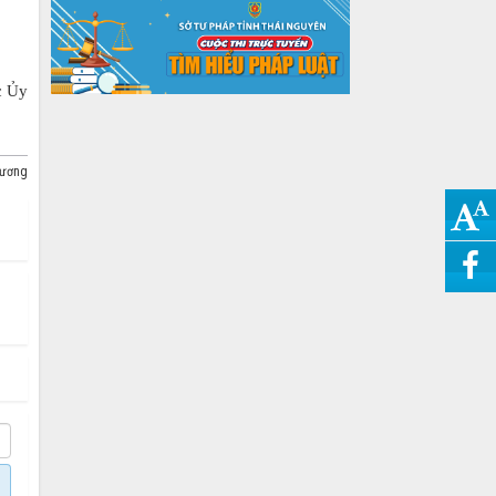
c Ủy
Dương