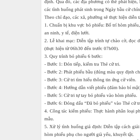
định. Qua đó, các địa phương có thể phát hiện
các tình huống phát sinh trong Ngày bầu cử chín
Theo chỉ đạo, các xã, phường sẽ thực hiện diễn
1. Chuẩn bị khu vực bỏ phiếu: Bố trí hòm phiếu,
an ninh, y tế, điện lưới.
2. Lễ khai mạc: Diễn tập trình tự chào cờ, đọc 
(thực hiện từ 06h30 đến trước 07h00).
3. Quy trình bỏ phiếu 6 bước:
- Bước 1: Đón tiếp, kiểm tra Thẻ cử tri.
- Bước 2: Phát phiếu bầu (đúng màu quy định ch
- Bước 3: Cử tri tìm hiểu thông tin ứng cử viên.
- Bước 4: Hướng dẫn viết phiếu (đảm bảo bí mật
- Bước 5: Cử tri tự tay bỏ phiếu vào hòm phiếu.
- Bước 6: Đóng dấu “Đã bỏ phiếu” vào Thẻ cử tr
4. Công tác kiểm phiếu: Thực hành phân loại p
mẫu.
5. Xử lý tình huống giả định: Diễn tập cách giải
hòm phiếu phụ cho người già yếu, khuyết tật.