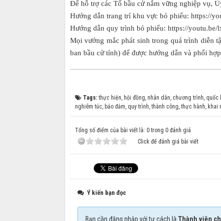
Để hỗ trợ các Tổ bầu cử nắm vững nghiệp vụ, Ủy 
Hướng dẫn trang trí khu vực bỏ phiếu: https://
Hướng dẫn quy trình bỏ phiếu: https://youtu.b
Mọi vướng mắc phát sinh trong quá trình diễn tậ
ban bầu cử tỉnh) để được hướng dẫn và phối hợp g
Tags:
thực hiện
,
hội đồng
,
nhân dân
,
chương trình
,
quốc 
nghiêm túc
,
bảo đảm
,
quy trình
,
thành công
,
thực hành
,
khai
Tổng số điểm của bài viết là: 0 trong 0 đánh giá
Click để đánh giá bài viết
Ý kiến bạn đọc
Bạn cần đăng nhập với tư cách là
Thành viên ch