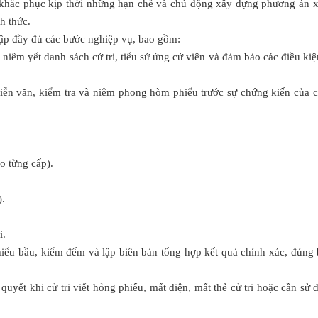
, khắc phục kịp thời những hạn chế và chủ động xây dựng phương án x
h thức.
 tập đầy đủ các bước nghiệp vụ, bao gồm:
 niêm yết danh sách cử tri, tiểu sử ứng cử viên và đảm bảo các điều kiệ
diễn văn, kiểm tra và niêm phong hòm phiếu trước sự chứng kiến của cử
o từng cấp).
).
i.
hiếu bầu, kiểm đếm và lập biên bản tổng hợp kết quả chính xác, đúng 
 quyết khi cử tri viết hỏng phiếu, mất điện, mất thẻ cử tri hoặc cần sử