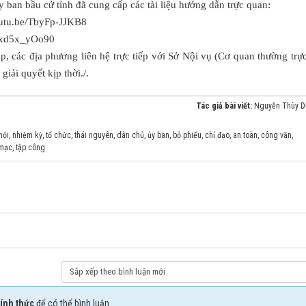
ban bầu cử tỉnh đã cung cấp các tài liệu hướng dẫn trực quan:
youtu.be/TbyFp-JJKB8
e/lxd5x_yOo90
p, các địa phương liên hệ trực tiếp với Sở Nội vụ (Cơ quan thường trự
iải quyết kịp thời./.
Tác giả bài viết:
Nguyễn Thùy 
hội
,
nhiệm kỳ
,
tổ chức
,
thái nguyên
,
dân chủ
,
ủy ban
,
bỏ phiếu
,
chỉ đạo
,
an toàn
,
công văn
,
 mạc
,
tập công
ính thức
để có thể bình luận