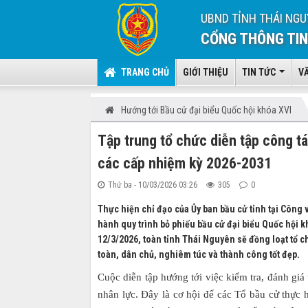
UBND TỈNH THÁI NGU
CỔNG THÔNG TIN
TRANG CHỦ
GIỚI THIỆU
TIN TỨC
V
Hướng tới Bầu cử đại biểu Quốc hội khóa XVI
Tập trung tổ chức diễn tập công t
các cấp nhiệm kỳ 2026-2031
Thứ ba - 10/03/2026 03:26
305
0
Thực hiện chỉ đạo của Ủy ban bầu cử tỉnh tại Công 
hành quy trình bỏ phiếu bầu cử đại biểu Quốc hội 
12/3/2026, toàn tỉnh Thái Nguyên sẽ đồng loạt tổ 
toàn, dân chủ, nghiêm túc và thành công tốt đẹp.
Cuộc diễn tập hướng tới việc kiểm tra, đánh giá 
nhân lực. Đây là cơ hội để các Tổ bầu cử thực 