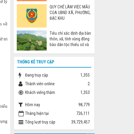
cáo khi đi nước ngoài
ử lý
QUY CHẾ LÀM VIỆC MẪU
CỦA UBND XÃ, PHƯỜNG,
ĐẶC KHU
n về
Tiêu chí xác định địa bàn
thôn, xã, tỉnh vùng đồng
 tri
bào dân tộc thiểu số và
miền núi
THỐNG KÊ TRUY CẬP
Đang truy cập
1,355
Thành viên online
2
Khách viếng thăm
1,353
Hôm nay
98,779
biểu
Tháng hiện tại
726,111
 dụng
Tổng lượt truy cập
39,729,457