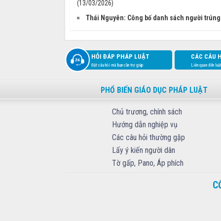
(13/03/2026)
Thái Nguyên: Công bố danh sách người trúng 
HỎI ĐÁP PHÁP LUẬT
CÁC CÂU 
Đặt câu hỏi mà bạn cần trợ giúp
Liên quan đến luậ
PHỔ BIẾN GIÁO DỤC PHÁP LUẬT
Chủ trương, chính sách
Hướng dẫn nghiệp vụ
Các câu hỏi thường gặp
Lấy ý kiến người dân
Tờ gấp, Pano, Áp phích
C