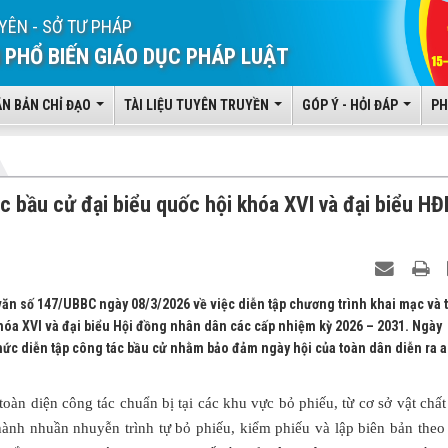
YÊN - SỞ TƯ PHÁP
 PHỔ BIẾN GIÁO DỤC PHÁP LUẬT
ĂN BẢN CHỈ ĐẠO
TÀI LIỆU TUYÊN TRUYỀN
GÓP Ý - HỎI ĐÁP
PH
ác bầu cử đại biểu quốc hội khóa XVI và đại biểu H
văn số 147/UBBC ngày 08/3/2026 về việc diễn tập chương trình khai mạc và 
khóa XVI và đại biểu Hội đồng nhân dân các cấp nhiệm kỳ 2026 – 2031. Ngày
chức diễn tập công tác bầu cử nhằm bảo đảm ngày hội của toàn dân diễn ra 
toàn diện công tác chuẩn bị tại các khu vực bỏ phiếu, từ cơ sở vật chất
hành nhuần nhuyễn trình tự bỏ phiếu, kiểm phiếu và lập biên bản theo