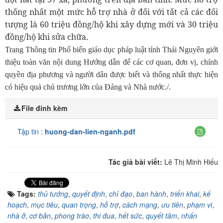
thống nhất một mức hỗ trợ nhà ở đối với tất cả các đối
tượng là 60 triệu đồng/hộ khi xây dựng mới và 30 triệu
đồng/hộ khi sửa chữa.
Trang Thông tin Phổ biến giáo dục pháp luật tỉnh Thái Nguyên giới
thiệu toàn văn nội dung Hướng dẫn để các cơ quan, đơn vị, chính
quyền địa phương và người dân được biết và thống nhất thực hiện
có hiệu quả chủ trương lớn của Đảng và Nhà nước./.
File đính kèm
Tập tin :
huong-dan-lien-nganh.pdf
Tác giả bài viết:
Lê Thị Minh Hiếu
Tags:
thủ tướng
,
quyết định
,
chỉ đạo
,
ban hành
,
triển khai
,
kế
hoạch
,
mục tiêu
,
quan trọng
,
hỗ trợ
,
cách mạng
,
ưu tiên
,
phạm vi
,
nhà ở
,
cơ bản
,
phong trào
,
thi đua
,
hết sức
,
quyết tâm
,
nhấn