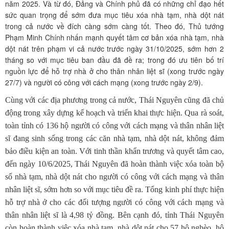
năm 2025. Và từ đó, Đảng và Chính phủ đã có những chỉ đạo hết
sức quan trọng để sớm đưa mục tiêu xóa nhà tạm, nhà dột nát
trong cả nước về đích càng sớm càng tốt. Theo đó, Thủ tướng
Phạm Minh Chính nhấn mạnh quyết tâm cơ bản xóa nhà tạm, nhà
dột nát trên phạm vi cả nước trước ngày 31/10/2025, sớm hơn 2
tháng so với mục tiêu ban đầu đã đề ra; trong đó ưu tiên bố trí
nguồn lực để hỗ trợ nhà ở cho thân nhân liệt sĩ (xong trước ngày
27/7) và người có công với cách mạng (xong trước ngày 2/9).
Cùng với các địa phương trong cả nước, Thái Nguyên cũng đã chủ
động trong xây dựng kế hoạch và triển khai thực hiện. Qua rà soát,
toàn tỉnh có 136 hộ người có công với cách mạng và thân nhân liệt
sĩ đang sinh sống trong các căn nhà tạm, nhà dột nát, không đảm
bảo điều kiện an toàn. Với tinh thần khẩn trương và quyết tâm cao,
đến ngày 10/6/2025, Thái Nguyên đã hoàn thành việc xóa toàn bộ
số nhà tạm, nhà dột nát cho người có công với cách mạng và thân
nhân liệt sĩ, sớm hơn so với mục tiêu đề ra. Tổng kinh phí thực hiện
hỗ trợ nhà ở cho các đối tượng người có công với cách mạng và
thân nhân liệt sĩ là 4,98 tỷ đồng. Bên cạnh đó, tỉnh Thái Nguyên
còn hoàn thành việc xóa nhà tạm, nhà dột nát cho 57 hộ nghèo, hộ