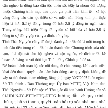
cận nghèo là đồng bào dân tộc thiểu số. Đây là nhóm đối tượng
thuộc Chương trình mục tiêu quốc gia phát triển kinh tế - xã hội
vùng đồng bào dân tộc thiểu số và miền núi. Tổng kinh phí thực
hiện là hơn 6,2 tỷ đồng, trong đó hơn 2,6 tỷ đồng từ ngân sách
Trung ương, 672 triệu đồng từ nguồn xã hội hóa và hơn 2,9 tỷ
đồng từ sự đóng góp của gia đình, dòng họ.
Tỉnh Thái Nguyên cũng đã được đánh giá trước đó là một trong ba
tỉnh đầu tiên trong cả nước hoàn thành sớm Chương trình xóa nhà
tạm, nhà dột nát cho hộ nghèo và cận nghèo, về đích trước kế
hoạch 8 tháng so với thời hạn Thủ tướng Chính phủ đề ra.
Để hoàn thành toàn bộ các nội dung từ chủ trương, kế hoạch, triển
khai đến thanh quyết toán đảm bảo đúng các quy định, không để
xảy ra thất thoát, tham những, lãng phí, ngày 30/7/2025 Liên ngành
Sở Tài chính - Ban Thường trực Ủy ban MTTQ Việt Nam tỉnh
Thái Nguyên – Sở Dân tộc và Tôn giáo đã ban hành Hướng dẫn số
hướng dẫn về quy trình,
01/HDLN-TC-BTTMTTQ-DTTG
thủ tục, hồ sơ thanh, quyết toán hỗ trợ xóa nhà tạm, nhà
dột nát tại 37 xã, phường trên địa bàn tỉnh. Mức hỗ trợ