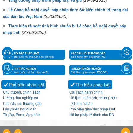
(26/06/2025)
Tăng cường chấp hành pháp luật về giá
Lễ Công bố nghị quyết sáp nhập tỉnh: Sự kiện chính trị trọng đại
(25/06/2025)
của dân tộc Việt Nam
Thực hiện rà soát tình hình chuẩn bị Lễ công bố nghị quyết sáp
(25/06/2025)
nhập tỉnh
HỎI ĐÁP PHÁP LUẬT
CÁC CÂU HỎI THƯỜNG GẶP
Đặt câu hỏi mà bạn cần trợ giúp
Liên quan đến luật pháp VN
THI TRẮC NGHIỆM
TÀI LIỆU TUYÊN TRUYỀN
Các cuộc thi tìm hiểu về PL
Tài liệu tuyên truyền PBGDPL
Phổ biến pháp luật
Tìm hiểu pháp luật
Chủ trương, chính sách
Cải cách hành chính
Hướng dẫn nghiệp vụ
Hộ tịch, quốc tịch, chứng thực
Các câu hỏi thường gặp
Lý lịch tư pháp
Lấy ý kiến người dân
Phổ biến giáo dục pháp luật
Tờ gấp, Pano, Áp phích
Hỗ trợ pháp lý dành cho DN