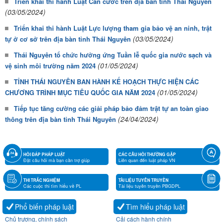
Triển khai thi hành Luật Căn cước trên địa bàn tỉnh Thái Nguyên
(03/05/2024)
Triển khai thi hành Luật Lực lượng tham gia bảo vệ an ninh, trật
(03/05/2024)
tự ở cơ sở trên địa bàn tỉnh Thái Nguyên
Thái Nguyên tổ chức hưởng ứng Tuần lễ quốc gia nước sạch và
(01/05/2024)
vệ sinh môi trường năm 2024
TỈNH THÁI NGUYÊN BAN HÀNH KẾ HOẠCH THỰC HIỆN CÁC
(01/05/2024)
CHƯƠNG TRÌNH MỤC TIÊU QUỐC GIA NĂM 2024
Tiếp tục tăng cường các giải pháp bảo đảm trật tự an toàn giao
(24/04/2024)
thông trên địa bàn tỉnh Thái Nguyên
HỎI ĐÁP PHÁP LUẬT
CÁC CÂU HỎI THƯỜNG GẶP
Đặt câu hỏi mà bạn cần trợ giúp
Liên quan đến luật pháp VN
THI TRẮC NGHIỆM
TÀI LIỆU TUYÊN TRUYỀN
Các cuộc thi tìm hiểu về PL
Tài liệu tuyên truyền PBGDPL
Phổ biến pháp luật
Tìm hiểu pháp luật
Chủ trương, chính sách
Cải cách hành chính