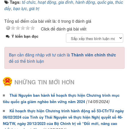
Tags:
tổ chức
,
hoạt động
,
gia đình
,
hành động
,
quốc gia
,
thúc
đẩy
,
bạo lực
,
giá trị
Tổng số điểm của bài viết là: 0 trong 0 đánh giá
Click để đánh giá bài viết
Ý kiến bạn đọc
Bạn cần đăng nhập với tư cách là
Thành viên chính thức
để có thể bình luận
NHỮNG TIN MỚI HƠN
Thái Nguyên ban hành kế hoạch thực hiện Chương trình mục
(14/05/2024)
tiêu quốc gia giảm nghèo bền vững năm 2024
Kế hoạch thực hiện Chương trình hành động số 53-CTr/TU ngày
06/02/2024 của Tỉnh ủy Thái Nguyên về thực hiện Nghị quyết số 46-
NQ/TW, ngày 20/12/2023 của Bộ Chính trị về “Đổi mới, nâng cao