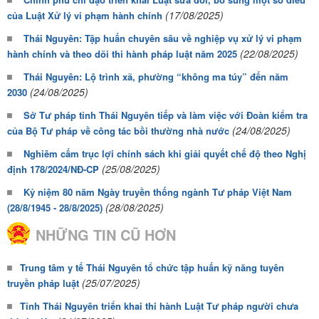
(17/08/2025)
của Luật Xử lý vi phạm hành chính
Thái Nguyên: Tập huấn chuyên sâu về nghiệp vụ xử lý vi phạm
(22/08/2025)
hành chính và theo dõi thi hành pháp luật năm 2025
Thái Nguyên: Lộ trình xã, phường “không ma túy” đến năm
(24/08/2025)
2030
Sở Tư pháp tỉnh Thái Nguyên tiếp và làm việc với Đoàn kiểm tra
(24/08/2025)
của Bộ Tư pháp về công tác bồi thường nhà nước
Nghiêm cấm trục lợi chính sách khi giải quyết chế độ theo Nghị
(25/08/2025)
định 178/2024/NĐ-CP
Kỷ niệm 80 năm Ngày truyền thống ngành Tư pháp Việt Nam
(28/08/2025)
(28/8/1945 - 28/8/2025)
NHỮNG TIN CŨ HƠN
Trung tâm y tế Thái Nguyên tổ chức tập huấn kỹ năng tuyên
(25/07/2025)
truyền pháp luật
Tỉnh Thái Nguyên triển khai thi hành Luật Tư pháp người chưa