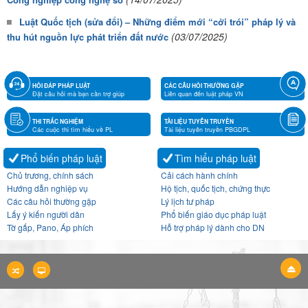
Luật Quốc tịch (sửa đổi) – Những điểm mới “cởi trói” pháp lý và
(03/07/2025)
thu hút nguồn lực phát triển đất nước
HỎI ĐÁP PHÁP LUẬT
CÁC CÂU HỎI THƯỜNG GẶP
Đặt câu hỏi mà bạn cần trợ giúp
Liên quan đến luật pháp VN
THI TRẮC NGHIỆM
TÀI LIỆU TUYÊN TRUYỀN
Các cuộc thi tìm hiểu về PL
Tài liệu tuyên truyền PBGDPL
Phổ biến pháp luật
Tìm hiểu pháp luật
Chủ trương, chính sách
Cải cách hành chính
Hướng dẫn nghiệp vụ
Hộ tịch, quốc tịch, chứng thực
Các câu hỏi thường gặp
Lý lịch tư pháp
Lấy ý kiến người dân
Phổ biến giáo dục pháp luật
Tờ gấp, Pano, Áp phích
Hỗ trợ pháp lý dành cho DN