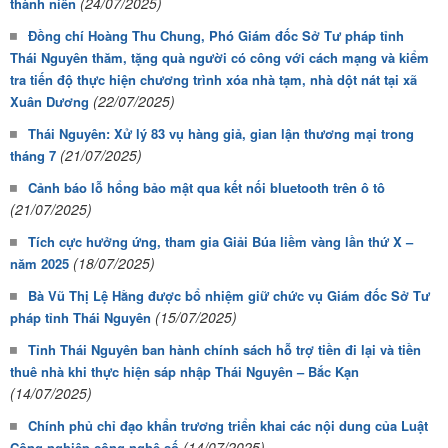
(24/07/2025)
thành niên
Đồng chí Hoàng Thu Chung, Phó Giám đốc Sở Tư pháp tỉnh
Thái Nguyên thăm, tặng quà người có công với cách mạng và kiểm
tra tiến độ thực hiện chương trình xóa nhà tạm, nhà dột nát tại xã
(22/07/2025)
Xuân Dương
Thái Nguyên: Xử lý 83 vụ hàng giả, gian lận thương mại trong
(21/07/2025)
tháng 7
Cảnh báo lỗ hổng bảo mật qua kết nối bluetooth trên ô tô
(21/07/2025)
Tích cực hưởng ứng, tham gia Giải Búa liềm vàng lần thứ X –
(18/07/2025)
năm 2025
Bà Vũ Thị Lệ Hằng được bổ nhiệm giữ chức vụ Giám đốc Sở Tư
(15/07/2025)
pháp tỉnh Thái Nguyên
Tỉnh Thái Nguyên ban hành chính sách hỗ trợ tiền đi lại và tiền
thuê nhà khi thực hiện sáp nhập Thái Nguyên – Bắc Kạn
(14/07/2025)
Chính phủ chỉ đạo khẩn trương triển khai các nội dung của Luật
(14/07/2025)
Công nghiệp công nghệ số