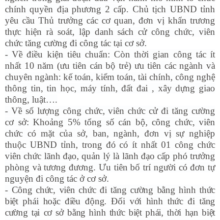
chính quyền địa phương 2 cấp
. Chủ tịch UBND tỉnh
yêu cầu Thủ trưởng các cơ quan, đơn vị khẩn trương
thực hiện rà soát, lập danh sách cử công chức, viên
chức tăng cường đi công tác tại cơ sở.
- Về điều kiện tiêu chuẩn: Còn thời gian công tác ít
nhất 10 năm (ưu tiên cán bộ trẻ) ưu tiên các ngành và
chuyên ngành: kế toán, kiểm toán, tài chính, công nghệ
thông tin, tin học, máy tính, đất đai , xây dựng giao
thông, luật….
- Về số lượng công chức, viên chức cử đi tăng cường
cơ sở: Khoảng 5% tổng số cán bộ, công chức, viên
chức có mặt của sở, ban, ngành, đơn vị sự nghiệp
thuộc UBND tỉnh, trong đó có ít nhất 01 công chức
viên chức lãnh đạo, quản lý là lãnh đạo cấp phó trưởng
phòng và tương đương. Ưu tiên bố trí người có đơn tự
nguyện đi công tác ở cơ sở.
- Công chức, viên chức đi tăng cường bằng hình thức
biệt phái hoặc điều động. Đối với hình thức đi tăng
cường tại cơ sở bằng hình thức biệt phái, thời hạn biệt