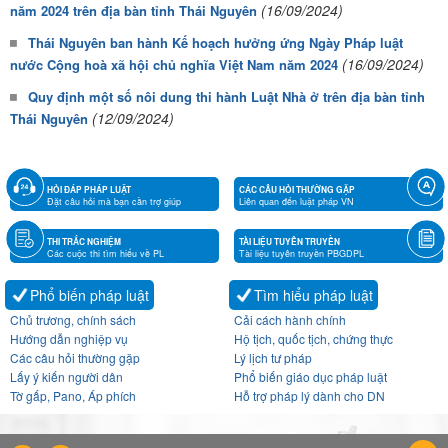
(16/09/2024)
năm 2024 trên địa bàn tỉnh Thái Nguyên
Thái Nguyên ban hành Kế hoạch hưởng ứng Ngày Pháp luật
(16/09/2024)
nước Cộng hoà xã hội chủ nghĩa Việt Nam năm 2024
Quy định một số nôi dung thi hành Luật Nhà ở trên địa bàn tỉnh
(12/09/2024)
Thái Nguyên
HỎI ĐÁP PHÁP LUẬT
CÁC CÂU HỎI THƯỜNG GẶP
Đặt câu hỏi mà bạn cần trợ giúp
Liên quan đến luật pháp VN
THI TRẮC NGHIỆM
TÀI LIỆU TUYÊN TRUYỀN
Các cuộc thi tìm hiểu về PL
Tài liệu tuyên truyền PBGDPL
Phổ biến pháp luật
Tìm hiểu pháp luật
Chủ trương, chính sách
Cải cách hành chính
Hướng dẫn nghiệp vụ
Hộ tịch, quốc tịch, chứng thực
Các câu hỏi thường gặp
Lý lịch tư pháp
Lấy ý kiến người dân
Phổ biến giáo dục pháp luật
Tờ gấp, Pano, Áp phích
Hỗ trợ pháp lý dành cho DN