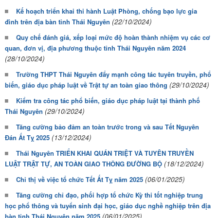
Kế hoạch triển khai thi hành Luật Phòng, chống bạo lực gia
(22/10/2024)
đình trên địa bàn tỉnh Thái Nguyên
Quy chế đánh giá, xếp loại mức độ hoàn thành nhiệm vụ các cơ
quan, đơn vị, địa phương thuộc tỉnh Thái Nguyên năm 2024
(28/10/2024)
Trường THPT Thái Nguyên đẩy mạnh công tác tuyên truyền, phổ
(29/10/2024)
biến, giáo dục pháp luật về Trật tự an toàn giao thông
Kiểm tra công tác phổ biến, giáo dục pháp luật tại thành phố
(29/10/2024)
Thái Nguyên
Tăng cường bảo đảm an toàn trước trong và sau Tết Nguyên
(13/12/2024)
Đán Ất Tỵ 2025
Thái Nguyên TRIỂN KHAI QUÁN TRIỆT VÀ TUYÊN TRUYỀN
(18/12/2024)
LUẬT TRẬT TỰ, AN TOÀN GIAO THÔNG ĐƯỜNG BỘ
(06/01/2025)
Chỉ thị về việc tổ chức Tết Ất Tỵ năm 2025
Tăng cường chỉ đạo, phối hợp tổ chức Kỳ thi tốt nghiệp trung
học phổ thông và tuyển sinh đại học, giáo dục nghề nghiệp trên địa
(06/01/2025)
bàn tỉnh Thái Nguyên năm 2025