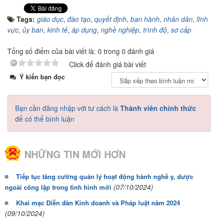
Tags:
giáo dục
,
đào tạo
,
quyết định
,
ban hành
,
nhân dân
,
lĩnh
vực
,
ủy ban
,
kinh tế
,
áp dụng
,
nghề nghiệp
,
trình độ
,
sơ cấp
Tổng số điểm của bài viết là: 0 trong 0 đánh giá
Click để đánh giá bài viết
Ý kiến bạn đọc
Bạn cần đăng nhập với tư cách là
Thành viên chính thức
để có thể bình luận
NHỮNG TIN MỚI HƠN
Tiếp tục tăng cường quản lý hoạt động hành nghề y, dược
(07/10/2024)
ngoài công lập trong tình hình mới
Khai mạc Diễn đàn Kinh doanh và Pháp luật năm 2024
(09/10/2024)