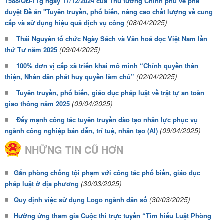
1588/QĐ-TTg ngày 17/12/2024 của Thủ tướng Chính phủ về phê
duyệt Đề án "Tuyên truyền, phổ biến, nâng cao chất lượng về cung
(08/04/2025)
cấp và sử dụng hiệu quả dịch vụ công
Thái Nguyên tổ chức Ngày Sách và Văn hoá đọc Việt Nam lần
(09/04/2025)
thứ Tư năm 2025
100% đơn vị cấp xã triển khai mô mình “Chính quyền thân
(02/04/2025)
thiện, Nhân dân phát huy quyền làm chủ”
Tuyên truyền, phổ biến, giáo dục pháp luật về trật tự an toàn
(09/04/2025)
giao thông năm 2025
Đẩy mạnh công tác tuyên truyền đào tạo nhân lực phục vụ
(09/04/2025)
ngành công nghiệp bán dẫn, trí tuệ, nhân tạo (AI)
NHỮNG TIN CŨ HƠN
Gắn phòng chống tội phạm với công tác phổ biến, giáo dục
(30/03/2025)
pháp luật ở địa phương
(30/03/2025)
Quy định việc sử dụng Logo ngành dân số
Hưởng ứng tham gia Cuộc thi trực tuyến “Tìm hiểu Luật Phòng