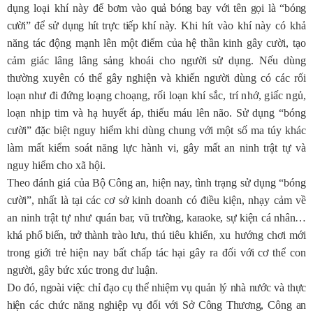
dụng loại khí này để
bơm vào quả bóng bay với tên gọi là “bóng
cười” để sử dụng hít trực tiếp khí nà
y. Khi hít vào khí này có khả
năng tác động mạnh lên một điểm của hệ thần kinh gây cười, tạo
cảm giác lâng lâng sảng khoái cho người sử dụng. Nếu dùng
thường xuyên có thể gây nghiện và khiến người dùng có các rối
loạn như đi đứng
loạng choạng, rối loạn khí sắc, trí nhớ, giấc ngủ,
loạn nhịp tim và hạ huyết
áp, thiếu máu lên não. Sử dụng “bóng
cười” đặc biệt nguy hiểm khi dùng chung với một số ma túy khác
làm mất kiểm soát năng lực hành vi, gây mất an ninh trật tự và
nguy hiểm cho xã hội.
Theo đánh giá của Bộ Công an, hiện nay, tình trạng sử dụng “bóng
cười”, nhất là tại các cơ sở kinh doanh có điều kiện, nhạy cảm về
an ninh trật tự như
quán bar, vũ trường, karaoke, sự kiện cá nhân…
khá phổ biến, trở thành trào lưu
, thú tiêu khiển, xu hướng chơi mới
trong giới trẻ hiện nay bất chấp tác hại gây ra đối với cơ thể con
người, gây bức xúc trong dư luận.
Do đó, ngoài việc chỉ đạo cụ thể nhiệm vụ quản lý nhà nước và thực
hiện các chức năng nghiệp vụ đối với Sở Công Thương, Công an