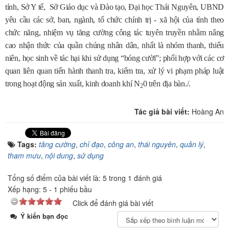
tỉnh, Sở Y tế, Sở Giáo dục và Đào tạo, Đại học Thái Nguyên, UBND
yêu cầu các sở, ban, ngành, tổ chức chính trị - xã hội của tỉnh theo
chức năng, nhiệm vụ tăng cường công tác tuyên truyền nhằm nâng
cao nhận thức của quần chúng nhân dân, nhất là nhóm thanh, thiếu
niên, học sinh về tác hại khi sử dụng “bóng cười”; phối hợp với các cơ
quan liên quan tiến hành thanh tra, kiểm tra, xử lý vi phạm pháp luật
trong hoạt động sản xuất, kinh doanh khí N
0 trên địa bàn./.
2
Tác giả bài viết:
Hoàng An
Tags:
tăng cường
,
chỉ đạo
,
công an
,
thái nguyên
,
quản lý
,
tham mưu
,
nội dung
,
sử dụng
Tổng số điểm của bài viết là: 5 trong 1 đánh giá
Xếp hạng:
5
-
1
phiếu bầu
Click để đánh giá bài viết
Ý kiến bạn đọc