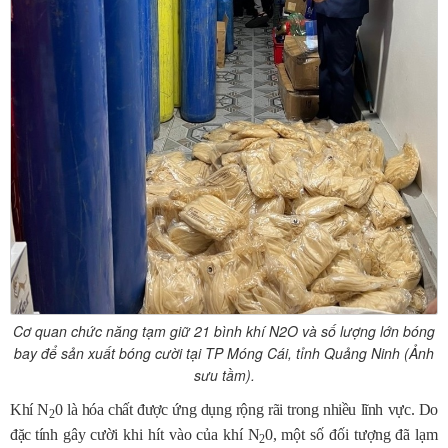
Cơ quan chức năng tạm giữ 21 bình khí N2O và số lượng lớn bóng
bay để sản xuất bóng cười tại TP Móng Cái, tỉnh Quảng Ninh (Ảnh
sưu tầm).
Khí N
0 là hóa chất được ứng dụng rộng rãi trong nhiều lĩnh vực. Do
2
đặc tín
h gây cười khi hít vào của khí
N
0,
một số đối tượng đã lạm
2