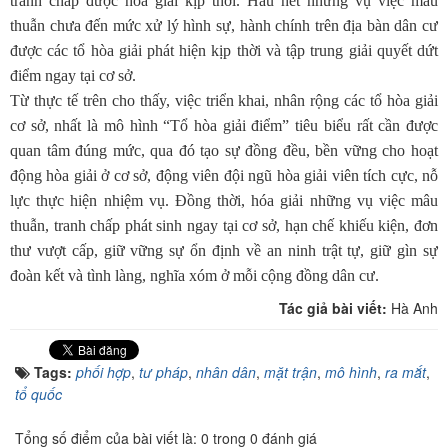
tranh chấp được hòa giải kịp thời. Hầu hết những vụ việc mâu
thuẫn chưa đến mức xử lý hình sự, hành chính trên địa bàn dân cư
được các tổ hòa giải phát hiện kịp thời và tập trung giải quyết dứt
điểm ngay tại cơ sở.
Từ thực tế trên cho thấy, việc triển khai, nhân rộng các tổ hòa giải
cơ sở, nhất là mô hình “Tổ hòa giải điểm” tiêu biểu rất cần được
quan tâm đúng mức, qua đó tạo sự đồng đều, bền vững cho hoạt
động hòa giải ở cơ sở, động viên đội ngũ hòa giải viên tích cực, nỗ
lực thực hiện nhiệm vụ. Đồng thời, hóa giải những vụ việc mâu
thuẫn, tranh chấp phát sinh ngay tại cơ sở, hạn chế khiếu kiện, đơn
thư vượt cấp, giữ vững sự ổn định về an ninh trật tự, giữ gìn sự
đoàn kết và tình làng, nghĩa xóm ở mỗi cộng đồng dân cư.
Tác giả bài viết:
Hà Anh
Tags:
phối hợp
,
tư pháp
,
nhân dân
,
mặt trận
,
mô hình
,
ra mắt
,
tổ quốc
Tổng số điểm của bài viết là: 0 trong 0 đánh giá