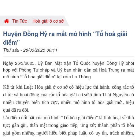
Tin Tức
Hoà giải ở cơ sở
Huyện Đồng Hỷ ra mắt mô hình “Tổ hoà giải
điểm”
Thứ sáu - 28/03/2025 00:11
Ngày 25/3/2025, Uỷ Ban Mặt trận Tổ Quốc huyện Đồng Hỷ phối
hợp với Phòng Tư pháp và Uỷ ban nhân dân xã Hoá Trung ra mắt
mô hình “Tổ hoà giải điểm” tại xóm La Thông
Kể từ khi Luật Hòa giải ở cơ sở có hiệu lực thi hành, công tác tổ
chức và hoạt động của các tổ hòa giải cơ sở ở tỉnh Thái Nguyên có
nhiều chuyển biến tích cực, nhiều mô hình tổ hòa giải mới, hiệu
quả đã ra đời.
Ưu điểm nổi bật của mô hình “Tổ hòa giải điểm” là linh hoạt về thủ
tục; gần gũi, thân mật trong giao tiếp, ứng xử; thành phần tổ hòa
giải gồm những người hiểu biết pháp luật, có uy tín, trách nhiệm,