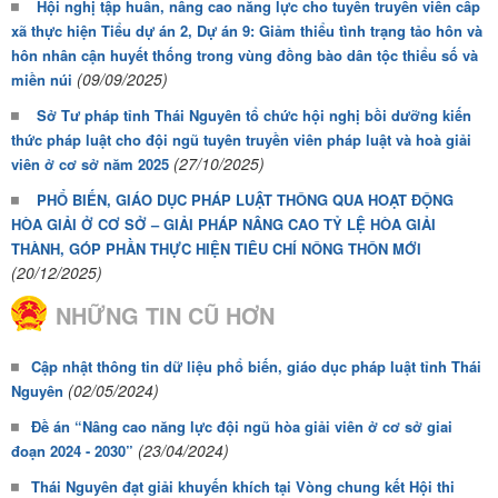
Hội nghị tập huấn, nâng cao năng lực cho tuyên truyền viên cấp
xã thực hiện Tiểu dự án 2, Dự án 9: Giảm thiểu tình trạng tảo hôn và
hôn nhân cận huyết thống trong vùng đồng bào dân tộc thiểu số và
(09/09/2025)
miền núi
Sở Tư pháp tỉnh Thái Nguyên tổ chức hội nghị bồi dưỡng kiến
thức pháp luật cho đội ngũ tuyên truyền viên pháp luật và hoà giải
(27/10/2025)
viên ở cơ sở năm 2025
PHỔ BIẾN, GIÁO DỤC PHÁP LUẬT THÔNG QUA HOẠT ĐỘNG
HÒA GIẢI Ở CƠ SỞ – GIẢI PHÁP NÂNG CAO TỶ LỆ HÒA GIẢI
THÀNH, GÓP PHẦN THỰC HIỆN TIÊU CHÍ NÔNG THÔN MỚI
(20/12/2025)
NHỮNG TIN CŨ HƠN
Cập nhật thông tin dữ liệu phổ biến, giáo dục pháp luật tỉnh Thái
(02/05/2024)
Nguyên
Đề án “Nâng cao năng lực đội ngũ hòa giải viên ở cơ sở giai
(23/04/2024)
đoạn 2024 - 2030”
Thái Nguyên đạt giải khuyến khích tại Vòng chung kết Hội thi