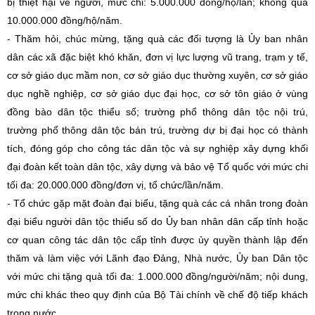
bị thiệt hại về người, mức chi: 5.000.000 đồng/hộ/lần; không quá
10.000.000 đồng/hộ/năm.
- Thăm hỏi, chúc mừng, tặng quà các đối tượng là Ủy ban nhân
dân các xã đặc biệt khó khăn, đơn vị lực lượng vũ trang, trạm y tế,
cơ sở giáo dục mầm non, cơ sở giáo dục thường xuyên, cơ sở giáo
dục nghề nghiệp, cơ sở giáo dục đại học, cơ sở tôn giáo ở vùng
đồng bào dân tộc thiểu số; trường phổ thông dân tộc nội trú,
trường phổ thông dân tộc bán trú, trường dự bị đại học có thành
tích, đóng góp cho công tác dân tộc và sự nghiệp xây dựng khối
đại đoàn kết toàn dân tộc, xây dựng và bảo vệ Tổ quốc với mức chi
tối đa: 20.000.000 đồng/đơn vị, tổ chức/lần/năm.
- Tổ chức gặp mặt đoàn đại biểu, tặng quà các cá nhân trong đoàn
đại biểu người dân tộc thiểu số do Ủy ban nhân dân cấp tỉnh hoặc
cơ quan công tác dân tộc cấp tỉnh được ủy quyền thành lập đến
thăm và làm việc với Lãnh đạo Đảng, Nhà nước, Ủy ban Dân tộc
với mức chi tặng quà tối đa: 1.000.000 đồng/người/năm; nội dung,
mức chi khác theo quy định của Bộ Tài chính về chế độ tiếp khách
trong nước.