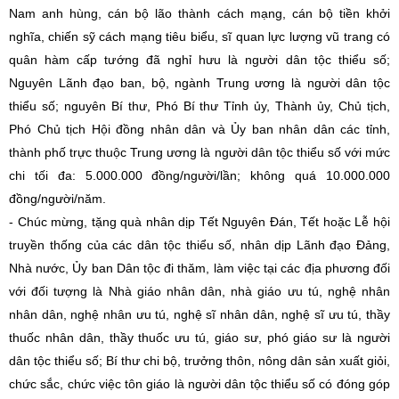
Nam anh hùng, cán bộ lão thành cách mạng, cán bộ tiền khởi
nghĩa, chiến sỹ cách mạng tiêu biểu, sĩ quan lực lượng vũ trang có
quân hàm cấp tướng đã nghỉ hưu là người dân tộc thiểu số;
Nguyên Lãnh đạo ban, bộ, ngành Trung ương là người dân tộc
thiểu số; nguyên Bí thư, Phó Bí thư Tỉnh ủy, Thành ủy, Chủ tịch,
Phó Chủ tịch Hội đồng nhân dân và Ủy ban nhân dân các tỉnh,
thành phố trực thuộc Trung ương là người dân tộc thiểu số với mức
chi tối đa: 5.000.000 đồng/người/lần; không quá 10.000.000
đồng/người/năm.
- Chúc mừng, tặng quà nhân dịp Tết Nguyên Đán, Tết hoặc Lễ hội
truyền thống của các dân tộc thiểu số, nhân dịp Lãnh đạo Đảng,
Nhà nước, Ủy ban Dân tộc đi thăm, làm việc tại các địa phương đối
với đối tượng là Nhà giáo nhân dân, nhà giáo ưu tú, nghệ nhân
nhân dân, nghệ nhân ưu tú, nghệ sĩ nhân dân, nghệ sĩ ưu tú, thầy
thuốc nhân dân, thầy thuốc ưu tú, giáo sư, phó giáo sư là người
dân tộc thiểu số; Bí thư chi bộ, trưởng thôn, nông dân sản xuất giỏi,
chức sắc, chức việc tôn giáo là người dân tộc thiểu số có đóng góp