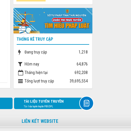
THỐNG KÊ TRUY CẬP
Đang truy cập
1,218
Hôm nay
64,876
Tháng hiện tại
692,208
Tổng lượt truy cập
39,695,554
TÀI LIỆU TUYÊN TRUYỀN
Tài liệu tuyên truyền PBGDPL
LIÊN KẾT WEBSITE