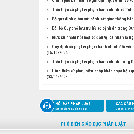
Chính phủ ban hành Nghị định quy định về xử 
Thời hiệu xử phạt vi phạm hành chính về lĩnh 
Bỏ quy định giám sát cảnh sát giao thông bằng
Bãi bỏ Quy chế lưu trữ hồ sơ bệnh án trong Qu
Mức chi thăm hỏi một số đơn vị, cá nhân là ng
Quy định xử phạt vi phạm hành chính đối với 
(15/10/2024)
Thời hiệu xử phạt vi phạm hành chính trong lĩ
Hình thức xử phạt, biện pháp khắc phục hậu q
(03/03/2025)
HỎI ĐÁP PHÁP LUẬT
CÁC CÂU 
Đặt câu hỏi mà bạn cần trợ giúp
Liên quan đến luậ
PHỔ BIẾN GIÁO DỤC PHÁP LUẬT