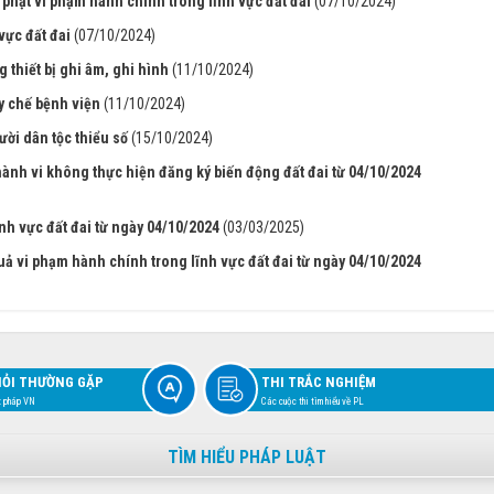
phạt vi phạm hành chính trong lĩnh vực đất đai
(07/10/2024)
vực đất đai
(07/10/2024)
 thiết bị ghi âm, ghi hình
(11/10/2024)
y chế bệnh viện
(11/10/2024)
ười dân tộc thiểu số
(15/10/2024)
hành vi không thực hiện đăng ký biến động đất đai từ 04/10/2024
nh vực đất đai từ ngày 04/10/2024
(03/03/2025)
uả vi phạm hành chính trong lĩnh vực đất đai từ ngày 04/10/2024
HỎI THƯỜNG GẶP
THI TRẮC NGHIỆM
t pháp VN
Các cuộc thi tìm hiểu về PL
TÌM HIỂU PHÁP LUẬT