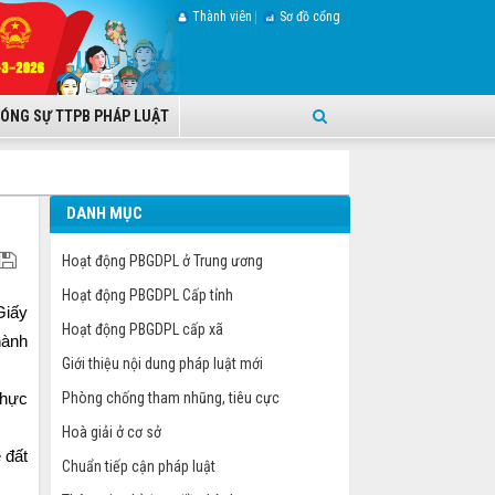
Thành viên
Sơ đồ cổng
ÓNG SỰ TTPB PHÁP LUẬT
DANH MỤC
Hoạt động PBGDPL ở Trung ương
Hoạt động PBGDPL Cấp tỉnh
Giấy
Hoạt động PBGDPL cấp xã
hành
Giới thiệu nội dung pháp luật mới
Phòng chống tham nhũng, tiêu cực
thực
Hoà giải ở cơ sở
 đất
Chuẩn tiếp cận pháp luật