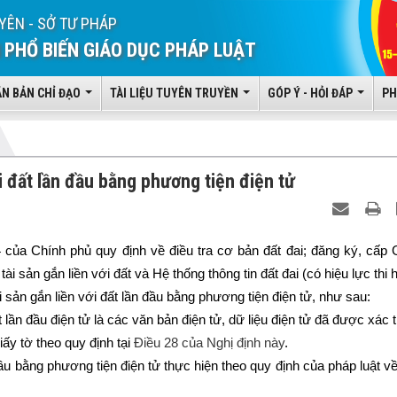
YÊN - SỞ TƯ PHÁP
 PHỔ BIẾN GIÁO DỤC PHÁP LUẬT
ĂN BẢN CHỈ ĐẠO
TÀI LIỆU TUYÊN TRUYỀN
GÓP Ý - HỎI ĐÁP
PH
ới đất lần đầu bằng phương tiện điện tử
của Chính phủ quy định về điều tra cơ bản đất đai; đăng ký, cấp 
 sản gắn liền với đất và Hệ thống thông tin đất đai (có hiệu lực thi 
i sản gắn liền với đất lần đầu bằng phương tiện điện tử, như sau:
ất lần đầu điện tử là các văn bản điện tử, dữ liệu điện tử đã được xác 
iấy tờ theo quy định tại
Điều 28 của Nghị định này
.
 đầu bằng phương tiện điện tử thực hiện theo quy định của pháp luật về