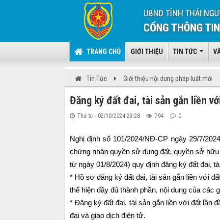
UBND TỈNH THÁI NGU
CỔNG THÔNG TIN
TRANG CHỦ
GIỚI THIỆU
TIN TỨC
V
Tin Tức
Giới thiệu nội dung pháp luật mới
Đăng ký đất đai, tài sản gắn liền v
Thứ tư - 02/10/2024 23:28
794
0
Nghị định số 101/2024/NĐ-CP
ngày 29/7/2024 
chứng nhận quyền sử dụng đất, quyền sở hữu tài
từ ngày 01/8/2024) quy định đăng ký đất đai, tà
* Hồ sơ đăng ký đất đai, tài sản gắn liền với đ
thể hiện đầy đủ thành phần, nội dung của các g
* Đăng ký đất đai, tài sản gắn liền với đất lần
đai và giao dịch điện tử.