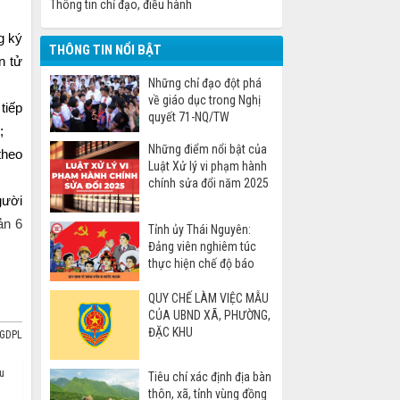
Thông tin chỉ đạo, điều hành
g ký
THÔNG TIN NỔI BẬT
n tử
Những chỉ đạo đột phá
về giáo dục trong Nghị
tiếp
quyết 71-NQ/TW
;
Những điểm nổi bật của
theo
Luật Xử lý vi phạm hành
chính sửa đổi năm 2025
gười
ản 6
Tỉnh ủy Thái Nguyên:
Đảng viên nghiêm túc
thực hiện chế độ báo
cáo khi đi nước ngoài
QUY CHẾ LÀM VIỆC MẪU
CỦA UBND XÃ, PHƯỜNG,
ĐẶC KHU
BGDPL
u
Tiêu chí xác định địa bàn
thôn, xã, tỉnh vùng đồng