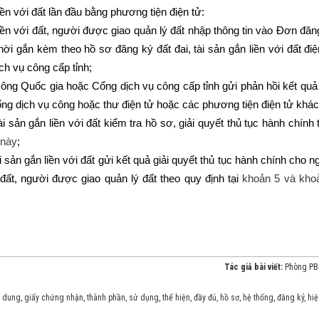
liền với đất lần đầu bằng phương tiện điện tử:
iền với đất, người được giao quản lý đất nhập thông tin vào Đơn đăn
 thời gắn kèm theo hồ sơ đăng ký đất đai, tài sản gắn liền với đất điệ
h vụ công cấp tỉnh;
ông Quốc gia hoặc Cổng dịch vụ công cấp tỉnh gửi phản hồi kết quả 
g dịch vụ công hoặc thư điện tử hoặc các phương tiện điện tử khác
ài sản gắn liền với đất kiểm tra hồ sơ, giải quyết thủ tục hành chính 
 này
;
ài sản gắn liền với đất gửi kết quả giải quyết thủ tục hành chính cho n
 đất, người được giao quản lý đất theo quy định tại
khoản 5 và kho
Tác giả bài viết:
Phòng P
i dung
,
giấy chứng nhận
,
thành phần
,
sử dụng
,
thể hiện
,
đầy đủ
,
hồ sơ
,
hệ thống
,
đăng ký
,
hiệ