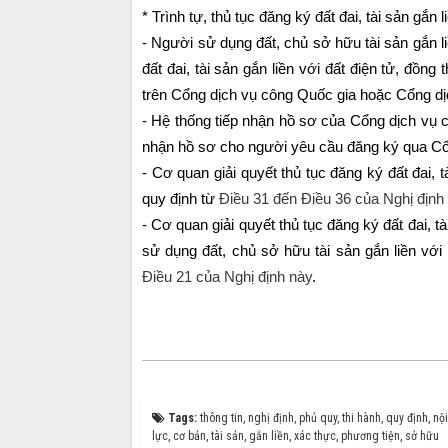
* Trình tự, thủ tục đăng ký đất đai, tài sản gắn 
- Người sử dụng đất, chủ sở hữu tài sản gắn l
đất đai, tài sản gắn liền với đất điện tử, đồng
trên Cổng dịch vụ công Quốc gia hoặc Cổng dịc
- Hệ thống tiếp nhận hồ sơ của Cổng dịch vụ c
nhận hồ sơ cho người yêu cầu đăng ký qua Cổn
- Cơ quan giải quyết thủ tục đăng ký đất đai, t
quy định từ
Điều 31 đến Điều 36 của Nghị định
- Cơ quan giải quyết thủ tục đăng ký đất đai, t
sử dụng đất, chủ sở hữu tài sản gắn liền với
Điều 21 của Nghị định này
.
Tags:
thông tin
,
nghị định
,
phủ quy
,
thi hành
,
quy định
,
nộ
lực
,
cơ bản
,
tài sản
,
gắn liền
,
xác thực
,
phương tiện
,
sở hữu