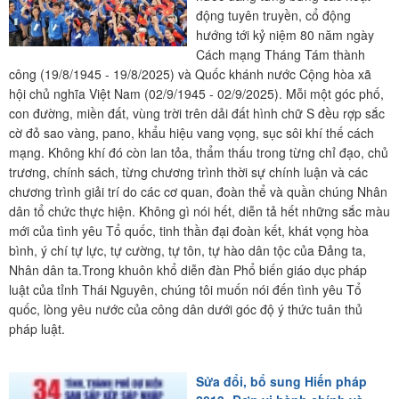
động tuyên truyền, cổ động
hướng tới kỷ niệm 80 năm ngày
Cách mạng Tháng Tám thành
công (19/8/1945 - 19/8/2025) và Quốc khánh nước Cộng hòa xã
hội chủ nghĩa Việt Nam (02/9/1945 - 02/9/2025). Mỗi một góc phố,
con đường, miền đất, vùng trời trên dải đất hình chữ S đều rợp sắc
cờ đỏ sao vàng, pano, khẩu hiệu vang vọng, sục sôi khí thế cách
mạng. Không khí đó còn lan tỏa, thẩm thấu trong từng chỉ đạo, chủ
trương, chính sách, từng chương trình thời sự chính luận và các
chương trình giải trí do các cơ quan, đoàn thể và quần chúng Nhân
dân tổ chức thực hiện. Không gì nói hết, diễn tả hết những sắc màu
mới của tình yêu Tổ quốc, tinh thần đại đoàn kết, khát vọng hòa
bình, ý chí tự lực, tự cường, tự tôn, tự hào dân tộc của Đảng ta,
Nhân dân ta.Trong khuôn khổ diễn đàn Phổ biến giáo dục pháp
luật của tỉnh Thái Nguyên, chúng tôi muốn nói đến tình yêu Tổ
quốc, lòng yêu nước của công dân dưới góc độ ý thức tuân thủ
pháp luật.
Sửa đổi, bổ sung Hiến pháp