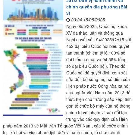
2013: Đơn vị hành chính và
chính quyền địa phương (Bài
3)
23:24 15/05/2025
Ngày 05/5/2025, Quốc hội khóa
XV đã thảo luận và thông qua
Nghị quyết số 194/2025/QH15 với
452 đại biểu Quốc hội biểu quyết
tán thành (chiếm tỷ lệ 100% số
đại biểu có mặt và 94,56% tổng
số đại biểu Quốc hội). Theo đó,
Quốc hội đã quyết định xem xét
sửa đổi, bổ sung một số điều của
Hiến pháp nước Cộng hòa xã hội
chủ nghĩa Việt Nam năm 2013 để
thực hiện chủ trương sắp xếp, tinh
gọn tổ chức bộ máy của hệ thống
chính trị với phạm vi sửa đổi tập
trung vào các quy định của Hiến
pháp năm 2013 về Mặt trận Tổ quốc Việt Nam, các tổ chức chính
trị - xã hội và việc phân định đơn vị hành chính, tổ chức chính