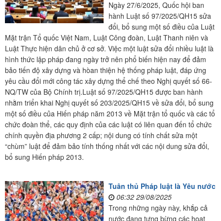
Ngày 27/6/2025, Quốc hội ban
hành Luật số 97/2025/QH15 sửa
đổi, bổ sung một số điều của Luật
Mặt trận Tổ quốc Việt Nam, Luật Công đoàn, Luật Thanh niên và
Luật Thực hiện dân chủ ở cơ sở. Việc một luật sửa đổi nhiều luật là
hình thức lập pháp đang ngày trở nên phổ biến hiện nay để đảm
bảo tiến độ xây dựng và hòan thiện hệ thống pháp luật, đáp ứng
yêu cầu đổi mới công tác xây dựng thể chế theo Nghị quyết số 66-
NQ/TW của Bộ Chính trị.Luật số 97/2025/QH15 được ban hành
nhằm triển khai Nghị quyết số 203/2025/QH15 về sửa đổi, bổ sung
một số điều của Hiến pháp năm 2013 về Mặt trận tổ quốc và các tổ
chức đoàn thể, các quy định của các luật có liên quan đến tổ chức
chính quyền địa phương 2 cấp; nội dung có tính chất sửa một
“chùm” luật để đảm bảo tính thống nhất với các nội dung sửa đổi,
bổ sung Hiến pháp 2013.
Tuân thủ Pháp luật là Yêu nước
06:32 29/08/2025
Trong những ngày này, khắp cả
nước đang tưng bừng các hoạt