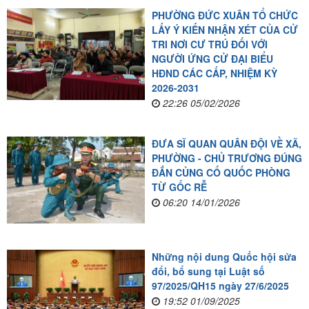
PHƯỜNG ĐỨC XUÂN TỔ CHỨC
LẤY Ý KIẾN NHẬN XÉT CỦA CỬ
TRI NƠI CƯ TRÚ ĐỐI VỚI
NGƯỜI ỨNG CỬ ĐẠI BIỂU
HĐND CÁC CẤP, NHIỆM KỲ
2026-2031
22:26 05/02/2026
ĐƯA SĨ QUAN QUÂN ĐỘI VỀ XÃ,
PHƯỜNG - CHỦ TRƯƠNG ĐÚNG
ĐẮN CỦNG CỐ QUỐC PHÒNG
TỪ GỐC RỄ
06:20 14/01/2026
Những nội dung Quốc hội sửa
đổi, bổ sung tại Luật số
97/2025/QH15 ngày 27/6/2025
19:52 01/09/2025