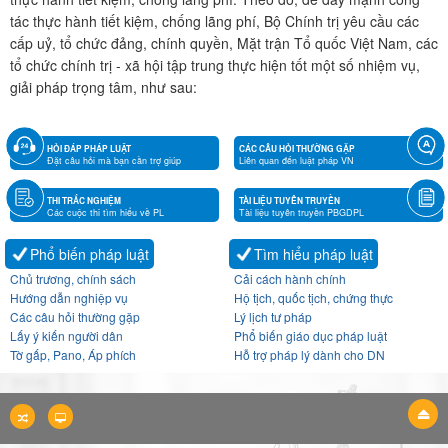
tác thực hành tiết kiệm, chống lãng phí, Bộ Chính trị yêu cầu các
cấp uỷ, tổ chức đảng, chính quyền, Mặt trận Tổ quốc Việt Nam, các
tổ chức chính trị - xã hội tập trung thực hiện tốt một số nhiệm vụ,
giải pháp trọng tâm, như sau:
HỎI ĐÁP PHÁP LUẬT
CÁC CÂU HỎI THƯỜNG GẶP
Đặt câu hỏi mà bạn cần trợ giúp
Liên quan đến luật pháp VN
THI TRẮC NGHIỆM
TÀI LIỆU TUYÊN TRUYỀN
Các cuộc thi tìm hiểu về PL
Tài liệu tuyên truyền PBGDPL
Phổ biến pháp luật
Tìm hiểu pháp luật
Chủ trương, chính sách
Cải cách hành chính
Hướng dẫn nghiệp vụ
Hộ tịch, quốc tịch, chứng thực
Các câu hỏi thường gặp
Lý lịch tư pháp
Lấy ý kiến người dân
Phổ biến giáo dục pháp luật
Tờ gấp, Pano, Áp phích
Hỗ trợ pháp lý dành cho DN