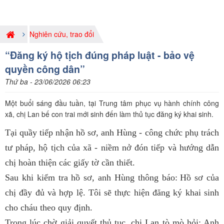
Nghiên cứu, trao đổi
“Đăng ký hộ tịch đúng pháp luật - bảo vệ
quyền công dân”
Thứ ba - 23/06/2026 06:23
Một buổi sáng đầu tuần, tại Trung tâm phục vụ hành chính công
xã, chị Lan bế con trai mới sinh đến làm thủ tục đăng ký khai sinh.
Tại quầy tiếp nhận hồ sơ, anh Hùng - công chức phụ
trách
tư pháp, hộ tịch của xã - niềm nở đón tiếp và hướng dẫn
chị hoàn thiện các giấy tờ cần thiết.
Sau khi kiểm tra hồ sơ, anh Hùng thông báo:
Hồ sơ của
chị đầy đủ và hợp lệ. Tôi sẽ thực hiện đăng ký khai sinh
cho cháu theo quy định.
Trong lúc chờ giải quyết thủ tục, chị Lan tò mò hỏi:
Anh