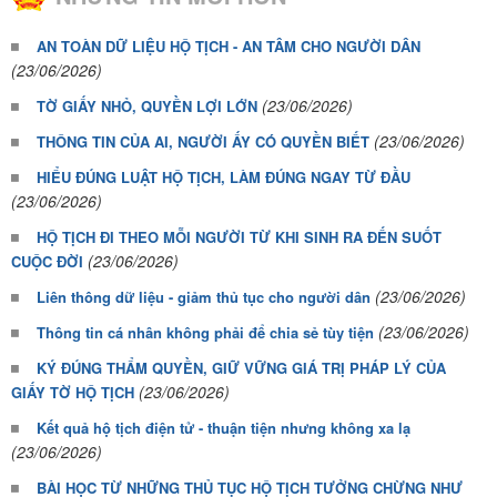
AN TOÀN DỮ LIỆU HỘ TỊCH - AN TÂM CHO NGƯỜI DÂN
(23/06/2026)
(23/06/2026)
TỜ GIẤY NHỎ, QUYỀN LỢI LỚN
(23/06/2026)
THÔNG TIN CỦA AI, NGƯỜI ẤY CÓ QUYỀN BIẾT
HIỂU ĐÚNG LUẬT HỘ TỊCH, LÀM ĐÚNG NGAY TỪ ĐẦU
(23/06/2026)
HỘ TỊCH ĐI THEO MỖI NGƯỜI TỪ KHI SINH RA ĐẾN SUỐT
(23/06/2026)
CUỘC ĐỜI
(23/06/2026)
Liên thông dữ liệu - giảm thủ tục cho người dân
(23/06/2026)
Thông tin cá nhân không phải để chia sẻ tùy tiện
KÝ ĐÚNG THẨM QUYỀN, GIỮ VỮNG GIÁ TRỊ PHÁP LÝ CỦA
(23/06/2026)
GIẤY TỜ HỘ TỊCH
Kết quả hộ tịch điện tử - thuận tiện nhưng không xa lạ
(23/06/2026)
BÀI HỌC TỪ NHỮNG THỦ TỤC HỘ TỊCH TƯỞNG CHỪNG NHƯ