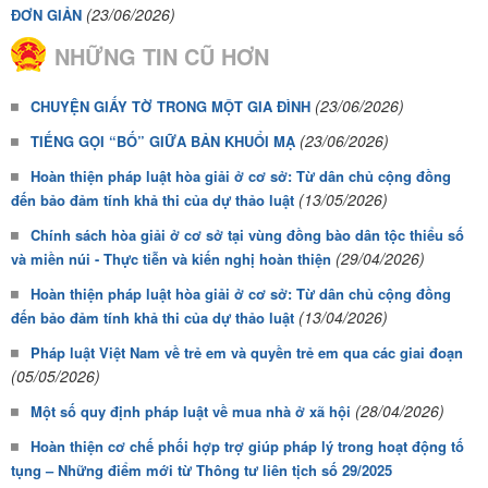
(23/06/2026)
ĐƠN GIẢN
NHỮNG TIN CŨ HƠN
(23/06/2026)
CHUYỆN GIẤY TỜ TRONG MỘT GIA ĐÌNH
(23/06/2026)
TIẾNG GỌI “BỐ” GIỮA BẢN KHUỔI MẠ
Hoàn thiện pháp luật hòa giải ở cơ sở: Từ dân chủ cộng đồng
(13/05/2026)
đến bảo đảm tính khả thi của dự thảo luật
Chính sách hòa giải ở cơ sở tại vùng đồng bào dân tộc thiểu số
(29/04/2026)
và miền núi - Thực tiễn và kiến nghị hoàn thiện
Hoàn thiện pháp luật hòa giải ở cơ sở: Từ dân chủ cộng đồng
(13/04/2026)
đến bảo đảm tính khả thi của dự thảo luật
Pháp luật Việt Nam về trẻ em và quyền trẻ em qua các giai đoạn
(05/05/2026)
(28/04/2026)
Một số quy định pháp luật về mua nhà ở xã hội
Hoàn thiện cơ chế phối hợp trợ giúp pháp lý trong hoạt động tố
tụng – Những điểm mới từ Thông tư liên tịch số 29/2025