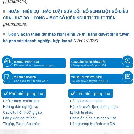
(13/04/2026)
HOÀN THIỆN DỰ THẢO LUẬT SỬA ĐỔI, BỔ SUNG MỘT SỐ ĐIỀU
CỦA LUẬT ĐO LƯỜNG – MỘT SỐ KIẾN NGHỊ TỪ THỰC TIỄN
(24/03/2026)
Góp ý hoàn thiện dự thảo Nghị định về thi hành quyết định tuyên
(25/01/2026)
bố phá sản doanh nghiệp, hợp tác xã
HỎI ĐÁP PHÁP LUẬT
CÁC CÂU HỎI THƯỜNG GẶP
Đặt câu hỏi mà bạn cần trợ giúp
Liên quan đến luật pháp VN
THI TRẮC NGHIỆM
TÀI LIỆU TUYÊN TRUYỀN
Các cuộc thi tìm hiểu về PL
Tài liệu tuyên truyền PBGDPL
Phổ biến pháp luật
Tìm hiểu pháp luật
Chủ trương, chính sách
Cải cách hành chính
Hướng dẫn nghiệp vụ
Hộ tịch, quốc tịch, chứng thực
Các câu hỏi thường gặp
Lý lịch tư pháp
Lấy ý kiến người dân
Phổ biến giáo dục pháp luật
Tờ gấp, Pano, Áp phích
Hỗ trợ pháp lý dành cho DN