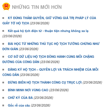
NHỮNG TIN MỚI HƠN
KÝ ĐÚNG THẨM QUYỀN, GIỮ VỮNG GIÁ TRỊ PHÁP LÝ CỦA
(23/06/2026)
GIẤY TỜ HỘ TỊCH
Kết quả hộ tịch điện tử - thuận tiện nhưng không xa lạ
(23/06/2026)
BÀI HỌC TỪ NHỮNG THỦ TỤC HỘ TỊCH TƯỞNG CHỪNG NHƯ
(23/06/2026)
ĐƠN GIẢN
CƠ SỞ DỮ LIỆU HỘ TỊCH ĐỒNG HÀNH CÙNG MỖI CHẶNG
(23/06/2026)
ĐƯỜNG CỦA CÔNG DÂN
ĐĂNG KÝ HỘ TỊCH – QUYỀN LỢI VÀ TRÁCH NHIỆM CỦA MỖI
(23/06/2026)
CÔNG DÂN
(23/06/2026)
ĐỪNG BIẾN HỘ TỊCH THÀNH CÔNG CỤ TRỤC LỢI
(23/06/2026)
BÌNH MINH NƠI VÙNG CAO
(23/06/2026)
CHỮ KÝ CỦA BÀ
(23/06/2026)
Gốc rễ của cây