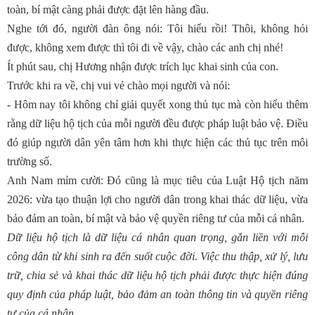
toàn, bí mật càng phải được đặt lên hàng đầu.
Nghe tới đó, người đàn ông nói: Tôi hiểu rồi! Thôi, không hỏi
được, không xem được thì tôi đi về vậy, chào các anh chị nhé!
Ít phút sau, chị Hương nhận được trích lục khai sinh của con.
Trước khi ra về, chị vui vẻ chào mọi người và nói:
- Hôm nay tôi không chỉ giải quyết xong thủ tục mà còn hiểu thêm
rằng dữ liệu hộ tịch của mỗi người đều được pháp luật bảo vệ. Điều
đó giúp người dân yên tâm hơn khi thực hiện các thủ tục trên môi
trường số.
Anh Nam mỉm cười: Đó cũng là mục tiêu của Luật Hộ tịch năm
2026: vừa tạo thuận lợi cho người dân trong khai thác dữ liệu, vừa
bảo đảm an toàn, bí mật và bảo vệ quyền riêng tư của mỗi cá nhân.
Dữ liệu hộ tịch là dữ liệu cá nhân quan trọng, gắn liền với mỗi
công dân từ khi sinh ra đến suốt cuộc đời. Việc thu thập, xử lý, lưu
trữ, chia sẻ và khai thác dữ liệu hộ tịch phải được thực hiện đúng
quy định của pháp luật, bảo đảm an toàn thông tin và quyền riêng
tư của cá nhân.