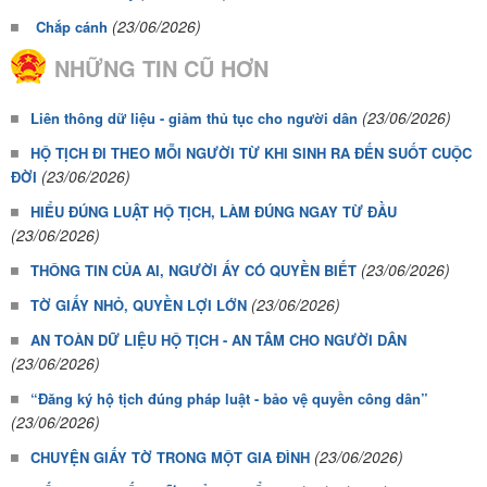
(23/06/2026)
Chắp cánh
NHỮNG TIN CŨ HƠN
(23/06/2026)
Liên thông dữ liệu - giảm thủ tục cho người dân
HỘ TỊCH ĐI THEO MỖI NGƯỜI TỪ KHI SINH RA ĐẾN SUỐT CUỘC
(23/06/2026)
ĐỜI
HIỂU ĐÚNG LUẬT HỘ TỊCH, LÀM ĐÚNG NGAY TỪ ĐẦU
(23/06/2026)
(23/06/2026)
THÔNG TIN CỦA AI, NGƯỜI ẤY CÓ QUYỀN BIẾT
(23/06/2026)
TỜ GIẤY NHỎ, QUYỀN LỢI LỚN
AN TOÀN DỮ LIỆU HỘ TỊCH - AN TÂM CHO NGƯỜI DÂN
(23/06/2026)
“Đăng ký hộ tịch đúng pháp luật - bảo vệ quyền công dân”
(23/06/2026)
(23/06/2026)
CHUYỆN GIẤY TỜ TRONG MỘT GIA ĐÌNH