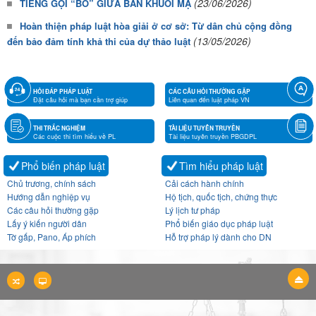
(23/06/2026)
TIẾNG GỌI “BỐ” GIỮA BẢN KHUỔI MẠ
Hoàn thiện pháp luật hòa giải ở cơ sở: Từ dân chủ cộng đồng
(13/05/2026)
đến bảo đảm tính khả thi của dự thảo luật
HỎI ĐÁP PHÁP LUẬT
CÁC CÂU HỎI THƯỜNG GẶP
Đặt câu hỏi mà bạn cần trợ giúp
Liên quan đến luật pháp VN
THI TRẮC NGHIỆM
TÀI LIỆU TUYÊN TRUYỀN
Các cuộc thi tìm hiểu về PL
Tài liệu tuyên truyền PBGDPL
Phổ biến pháp luật
Tìm hiểu pháp luật
Chủ trương, chính sách
Cải cách hành chính
Hướng dẫn nghiệp vụ
Hộ tịch, quốc tịch, chứng thực
Các câu hỏi thường gặp
Lý lịch tư pháp
Lấy ý kiến người dân
Phổ biến giáo dục pháp luật
Tờ gấp, Pano, Áp phích
Hỗ trợ pháp lý dành cho DN