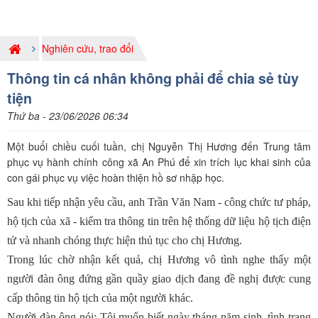
Nghiên cứu, trao đổi
Thông tin cá nhân không phải để chia sẻ tùy
tiện
Thứ ba - 23/06/2026 06:34
Một buổi chiều cuối tuần, chị Nguyễn Thị Hương đến Trung tâm
phục vụ hành chính công xã An Phú để xin trích lục khai sinh của
con gái phục vụ việc hoàn thiện hồ sơ nhập học.
Sau khi tiếp nhận yêu cầu, anh Trần Văn Nam - công chức tư pháp,
hộ tịch của xã - kiểm tra thông tin trên hệ thống dữ liệu hộ tịch điện
tử và nhanh chóng thực hiện thủ tục cho chị Hương.
Trong lúc chờ nhận kết quả, chị Hương vô tình nghe thấy một
người đàn ông đứng gần quầy giao dịch đang đề nghị được cung
cấp thông tin hộ tịch của một người khác.
Người đàn ông nói: Tôi muốn biết ngày tháng năm sinh, tình trạng