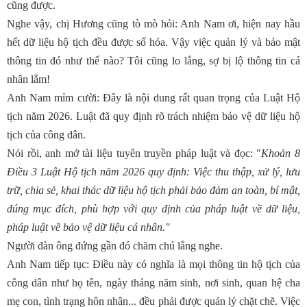
cũng được.
Nghe vậy, chị Hương cũng tò mò hỏi: Anh Nam ơi, hiện nay hầu
hết dữ liệu hộ tịch đều được số hóa. Vậy việc quản lý và bảo mật
thông tin đó như thế nào? Tôi cũng lo lắng, sợ bị lộ thông tin cá
nhân lắm!
Anh Nam mỉm cười: Đây là nội dung rất quan trọng của Luật Hộ
tịch năm 2026. Luật đã quy định rõ trách nhiệm bảo vệ dữ liệu hộ
tịch của công dân.
Nói rồi, anh mở tài liệu tuyên truyền pháp luật và đọc: "
Khoản 8
Điều 3 Luật Hộ tịch năm 2026 quy định: Việc thu thập, xử lý, lưu
trữ, chia sẻ, khai thác dữ liệu hộ tịch phải bảo đảm an toàn, bí mật,
đúng mục đích, phù hợp với quy định của pháp luật về dữ liệu,
pháp luật về bảo vệ dữ liệu cá nhân."
Người đàn ông đứng gần đó chăm chú lắng nghe.
Anh Nam tiếp tục: Điều này có nghĩa là mọi thông tin hộ tịch của
công dân như họ tên, ngày tháng năm sinh, nơi sinh, quan hệ cha
mẹ con, tình trạng hôn nhân... đều phải được quản lý chặt chẽ. Việc