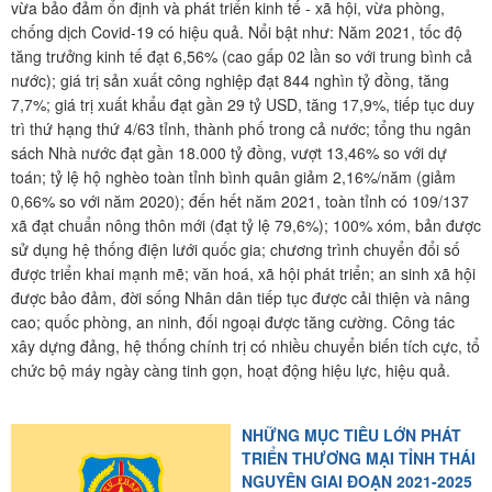
vừa bảo đảm ổn định và phát triển kinh tế - xã hội, vừa phòng,
chống dịch Covid-19 có hiệu quả. Nổi bật như: Năm 2021, tốc độ
tăng trưởng kinh tế đạt 6,56% (cao gấp 02 lần so với trung bình cả
nước); giá trị sản xuất công nghiệp đạt 844 nghìn tỷ đồng, tăng
7,7%; giá trị xuất khẩu đạt gần 29 tỷ USD, tăng 17,9%, tiếp tục duy
trì thứ hạng thứ 4/63 tỉnh, thành phố trong cả nước; tổng thu ngân
sách Nhà nước đạt gần 18.000 tỷ đồng, vượt 13,46% so với dự
toán; tỷ lệ hộ nghèo toàn tỉnh bình quân giảm 2,16%/năm (giảm
0,66% so với năm 2020); đến hết năm 2021, toàn tỉnh có 109/137
xã đạt chuẩn nông thôn mới (đạt tỷ lệ 79,6%); 100% xóm, bản được
sử dụng hệ thống điện lưới quốc gia; chương trình chuyển đổi số
được triển khai mạnh mẽ; văn hoá, xã hội phát triển; an sinh xã hội
được bảo đảm, đời sống Nhân dân tiếp tục được cải thiện và nâng
cao; quốc phòng, an ninh, đối ngoại được tăng cường. Công tác
xây dựng đảng, hệ thống chính trị có nhiều chuyển biến tích cực, tổ
chức bộ máy ngày càng tinh gọn, hoạt động hiệu lực, hiệu quả.
NHỮNG MỤC TIÊU LỚN PHÁT
TRIỂN THƯƠNG MẠI TỈNH THÁI
NGUYÊN GIAI ĐOẠN 2021-2025