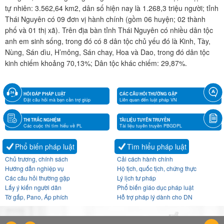
tự nhiên: 3.562,64 km2, dân số hiện nay là 1.268,3 triệu người; tỉnh
Thái Nguyên có 09 đơn vị hành chính (gồm 06 huyện; 02 thành
phố và 01 thị xã). Trên địa bàn tỉnh Thái Nguyên có nhiều dân tộc
anh em sinh sống, trong đó có 8 dân tộc chủ yếu đó là Kinh, Tày,
Nùng, Sán dìu, H’mông, Sán chay, Hoa và Dao, trong đó dân tộc
kinh chiếm khoảng 70,13%; Dân tộc khác chiếm: 29,87%.
HỎI ĐÁP PHÁP LUẬT
CÁC CÂU HỎI THƯỜNG GẶP
Đặt câu hỏi mà bạn cần trợ giúp
Liên quan đến luật pháp VN
THI TRẮC NGHIỆM
TÀI LIỆU TUYÊN TRUYỀN
Các cuộc thi tìm hiểu về PL
Tài liệu tuyên truyền PBGDPL
Phổ biến pháp luật
Tìm hiểu pháp luật
Chủ trương, chính sách
Cải cách hành chính
Hướng dẫn nghiệp vụ
Hộ tịch, quốc tịch, chứng thực
Các câu hỏi thường gặp
Lý lịch tư pháp
Lấy ý kiến người dân
Phổ biến giáo dục pháp luật
Tờ gấp, Pano, Áp phích
Hỗ trợ pháp lý dành cho DN