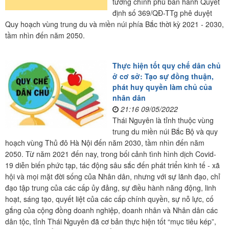
tướng chính phủ ban hành Quyết
định số 369/QĐ-TTg phê duyệt
Quy hoạch vùng trung du và miền núi phía Bắc thời kỳ 2021 - 2030,
tầm nhìn đến năm 2050.
Thực hiện tốt quy chế dân chủ
ở cơ sở: Tạo sự đồng thuận,
phát huy quyền làm chủ của
nhân dân
21:16 09/05/2022
Thái Nguyên là tỉnh thuộc vùng
trung du miền núi Bắc Bộ và quy
hoạch vùng Thủ đô Hà Nội đến năm 2030, tầm nhìn đến năm
2050. Từ năm 2021 đến nay, trong bối cảnh tình hình dịch Covid-
19 diễn biến phức tạp, tác động sâu sắc đến phát triển kinh tế - xã
hội và mọi mặt đời sống của Nhân dân, nhưng với sự lãnh đạo, chỉ
đạo tập trung của các cấp ủy đảng, sự điều hành năng động, linh
hoạt, sáng tạo, quyết liệt của các cấp chính quyền, sự nỗ lực, cố
gắng của cộng đồng doanh nghiệp, doanh nhân và Nhân dân các
dân tộc, tỉnh Thái Nguyên đã cơ bản thực hiện tốt “mục tiêu kép”,