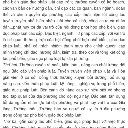
phổ biến giáo dục pháp luật cấp trên; thường xuyên có kế hoạch,
các văn bản để hướng dẫn, chỉ đạo các cơ quan, ban ngành, đoàn
thể và chính quyền địa phương các cấp thực hiện tốt công tác
tuyên truyền phổ biến pháp luật cho cán bộ, công chức và nhân
dân...phát huy tối đa vai trò của hội đồng phối hợp phổ biến, giáo
dục pháp luật các cấp. Đặc biệt, ngành Tư pháp các cấp, với vai trò
là cơ quan thường trực của hội đồng phối hợp phổ biến, giáo dục
pháp luật, phải có trách nhiệm tham mưu cho chính quyền cấp
mình trong chỉ đạo, hướng dẫn, kiểm tra, theo dõi và tổng kết công
tác phổ biến, giáo dục pháp luật tại địa phương.
Thứ hai,
Thường xuyên rà soát, kiện toàn, nâng cao chất lượng đội
ngũ Báo cáo viên pháp luật, Tuyên truyền viên pháp luật và Hòa
giải viên ở cơ sở. Đồng thời, thường xuyên bồi dưỡng, bổ sung
nâng cao kiến thức pháp luật, kỹ năng, nghiệp vụ trong phổ biến,
giáo dục pháp luật. Bên cạnh đó nâng cao sự hiểu biết về phong
tục, tập quán của địa phương cho đội ngũ này. Đặc biệt, tận dụng
tối đa nguồn nhân lực tại địa phương và phát huy vai trò của Già
làng, Trưởng thôn, Trưởng bản và người có uy tín ở địa phương
trong công tác phổ biến, giáo dục pháp luật.
Thứ ba,
gắn công tác phổ biến, giáo dục pháp luật với việc thực
hiện Chương trình mục tiêu quốc gia về xây dựng nông thôn mới.