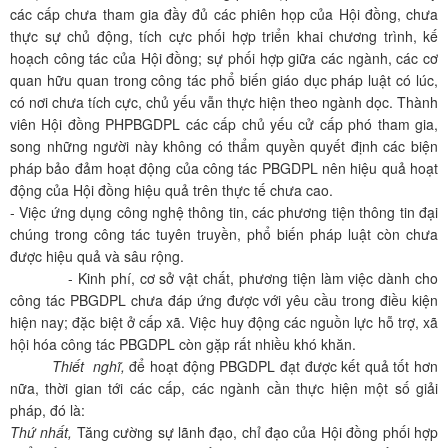
các cấp chưa tham gia đầy đủ các phiên họp của Hội đồng, chưa
thực sự chủ động, tích cực phối hợp triển khai chương trình, kế
hoạch công tác của Hội đồng; sự phối hợp giữa các ngành, các cơ
quan hữu quan trong công tác phổ biến giáo dục pháp luật có lúc,
có nơi chưa tích cực, chủ yếu vẫn thực hiện theo ngành dọc. Thành
viên Hội đồng PHPBGDPL các cấp chủ yếu cử cấp phó tham gia,
song những người này không có thẩm quyền quyết định các biện
pháp bảo đảm hoạt động của công tác PBGDPL nên hiệu quả hoạt
động của Hội đồng hiệu quả trên thực tế chưa cao.
- Việc ứng dụng công nghệ thông tin, các phương tiện thông tin đại
chúng trong công tác tuyên truyền, phổ biến pháp luật còn chưa
được hiệu quả và sâu rộng.
- Kinh phí, cơ sở vật chất, phương tiện làm việc dành cho
công tác PBGDPL chưa đáp ứng được với yêu cầu trong điều kiện
hiện nay; đặc biệt ở cấp xã. Việc huy động các nguồn lực hỗ trợ, xã
hội hóa công tác PBGDPL còn gặp rất nhiều khó khăn.
Thiết nghĩ,
để hoạt động PBGDPL đạt được kết quả tốt hơn
nữa, thời gian tới các cấp, các ngành cần thực hiện một số giải
pháp, đó là:
Thứ nhất,
Tăng cường sự lãnh đạo, chỉ đạo của Hội đồng phối hợp