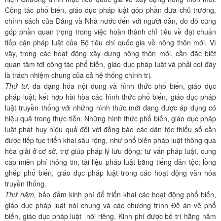
Công tác phổ biến, giáo dục pháp luật góp phần đưa chủ trương,
chính sách của Đảng và Nhà nước đến với người dân, do đó cũng
góp phần quan trọng trong việc hoàn thành chỉ tiêu về đạt chuẩn
tiếp cận pháp luật của Bộ tiêu chí quốc gia về nông thôn mới. Vì
vậy, trong các hoạt động xây dựng nông thôn mới, cần đặc biệt
quan tâm tới công tác phổ biến, giáo dục pháp luật và phải coi đây
là trách nhiệm chung của cả hệ thống chính trị.
Thứ tư,
đa dạng hóa nội dung và hình thức phổ biến, giáo dục
pháp luật; kết hợp hài hòa các hình thức phổ biến, giáo dục pháp
luật truyền thống với những hình thức mới đang được áp dụng có
hiệu quả trong thực tiễn. Những hình thức phổ biến, giáo dục pháp
luật phát huy hiệu quả đối với đồng bào các dân tộc thiểu số cần
được tiếp tục triển khai sâu rộng, như phổ biến pháp luật thông qua
hòa giải ở cơ sở, trợ giúp pháp lý lưu động; tư vấn pháp luật, cung
cấp miễn phí thông tin, tài liệu pháp luật bằng tiếng dân tộc; lồng
ghép phổ biến, giáo dục pháp luật trong các hoạt động văn hóa
truyền thống.
Thứ năm,
bảo đảm kinh phí để triển khai các hoạt động phổ biến,
giáo dục pháp luật nói chung và các chương trình Đề án về phổ
biến, giáo dục pháp luật nói riêng. Kinh phí được bố trí hằng năm