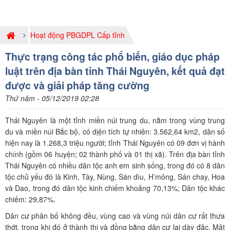
Hoạt động PBGDPL Cấp tỉnh
Thực trạng công tác phổ biến, giáo dục pháp
luật trên địa bàn tỉnh Thái Nguyên, kết quả đạt
được và giải pháp tăng cường
Thứ năm - 05/12/2019 02:28
Thái Nguyên là một tỉnh miền núi trung du, nằm trong vùng trung
du và miền núi Bắc bộ, có dịện tích tự nhiên: 3.562,64 km2, dân số
hiện nay là 1.268,3 triệu người; tỉnh Thái Nguyên có 09 đơn vị hành
chính (gồm 06 huyện; 02 thành phố và 01 thị xã). Trên địa bàn tỉnh
Thái Nguyên có nhiều dân tộc anh em sinh sống, trong đó có 8 dân
tộc chủ yếu đó là Kinh, Tày, Nùng, Sán dìu, H’mông, Sán chay, Hoa
và Dao, trong đó dân tộc kinh chiếm khoảng 70,13%; Dân tộc khác
chiếm: 29,87%.
Dân cư phân bố không đều, vùng cao và vùng núi dân cư rất thưa
thớt, trong khi đó ở thành thị và đồng bằng dân cư lại dày đặc. Mật