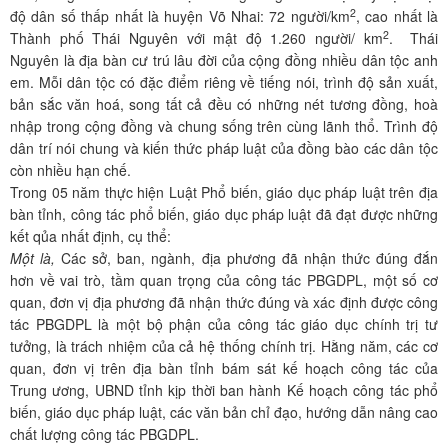
2
độ dân số thấp nhất là huyện Võ Nhai: 72 người/km
, cao nhất là
2
Thành phố Thái Nguyên với mật độ 1.260 người/ km
. Thái
Nguyên là địa bàn cư trú lâu đời của cộng đồng nhiều dân tộc anh
em. Mỗi dân tộc có đặc điểm riêng về tiếng nói, trình độ sản xuất,
bản sắc văn hoá, song tất cả đều có những nét tương đồng, hoà
nhập trong cộng đồng và chung sống trên cùng lãnh thổ. Trình độ
dân trí nói chung và kiến thức pháp luật của đồng bào các dân tộc
còn nhiều hạn chế.
Trong 05 năm thực hiện Luật Phổ biến, giáo dục pháp luật trên địa
bàn tỉnh, công tác phổ biến, giáo dục pháp luật đã đạt được những
kết qủa nhất định, cụ thể:
Một là,
Các sở, ban, ngành, địa phương đã nhận thức đúng đắn
hơn về vai trò, tầm quan trọng của công tác PBGDPL, một số cơ
quan, đơn vị địa phương đã nhận thức đúng và xác định được công
tác PBGDPL là một bộ phận của công tác giáo dục chính trị tư
tưởng, là trách nhiệm của cả hệ thống chính trị. Hằng năm, các cơ
quan, đơn vị trên địa bàn tỉnh bám sát kế hoạch công tác của
Trung ương, UBND tỉnh kịp thời ban hành Kế hoạch công tác phổ
biến, giáo dục pháp luật, các văn bản chỉ đạo, hướng dẫn nâng cao
chất lượng công tác PBGDPL.