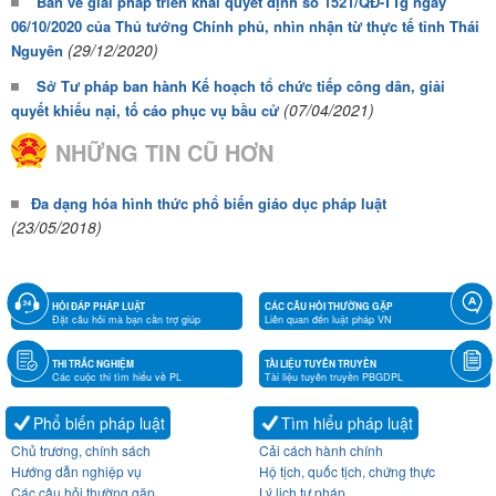
Bàn về giải pháp triển khai quyết định số 1521/QĐ-TTg ngày
06/10/2020 của Thủ tướng Chính phủ, nhìn nhận từ thực tế tỉnh Thái
(29/12/2020)
Nguyên
Sở Tư pháp ban hành Kế hoạch tổ chức tiếp công dân, giải
(07/04/2021)
quyết khiếu nại, tố cáo phục vụ bầu cử
NHỮNG TIN CŨ HƠN
Đa dạng hóa hình thức phổ biến giáo dục pháp luật
(23/05/2018)
HỎI ĐÁP PHÁP LUẬT
CÁC CÂU HỎI THƯỜNG GẶP
Đặt câu hỏi mà bạn cần trợ giúp
Liên quan đến luật pháp VN
THI TRẮC NGHIỆM
TÀI LIỆU TUYÊN TRUYỀN
Các cuộc thi tìm hiểu về PL
Tài liệu tuyên truyền PBGDPL
Phổ biến pháp luật
Tìm hiểu pháp luật
Chủ trương, chính sách
Cải cách hành chính
Hướng dẫn nghiệp vụ
Hộ tịch, quốc tịch, chứng thực
Các câu hỏi thường gặp
Lý lịch tư pháp