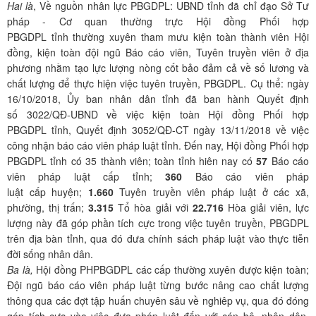
Hai là
, Về nguồn nhân lực PBGDPL: UBND tỉnh đã chỉ đạo Sở Tư
pháp - Cơ quan thường trực Hội đồng Phối hợp
PBGDPL tỉnh thường xuyên tham mưu kiện toàn thành viên Hội
đồng, kiện toàn đội ngũ Báo cáo viên, Tuyên truyền viên ở địa
phương nhằm tạo lực lượng nòng cốt bảo đảm cả về số lương và
chất lượng để thực hiện việc tuyên truyền, PBGDPL. Cụ thể: ngày
16/10/2018, Ủy ban nhân dân tỉnh đã ban hành Quyết định
số 3022/QĐ-UBND về việc kiện toàn Hội đồng Phối hợp
PBGDPL tỉnh, Quyết định 3052/QĐ-CT ngày 13/11/2018 về việc
công nhận báo cáo viên pháp luật tỉnh. Đến nay, Hội đồng Phối hợp
PBGDPL tỉnh có 35 thành viên; toàn tỉnh hiên nay có
57
Báo cáo
viên pháp luật cấp tỉnh;
360
Báo cáo viên pháp
luật cấp huyện;
1.660
Tuyên truyền viên pháp luật ở các xã,
phường, thị trấn;
3.315
Tổ hòa giải với
22.716
Hòa giải viên, lực
lượng này đã góp phần tích cực trong việc tuyên truyền, PBGDPL
trên địa bàn tỉnh, qua đó đưa chính sách pháp luật vào thực tiễn
đời sống nhân dân.
Ba là,
Hội đồng PHPBGDPL các cấp thường xuyên được kiện toàn;
Đội ngũ báo cáo viên pháp luật từng bước nâng cao chất lượng
thông qua các đợt tập huấn chuyên sâu về nghiêp vụ, qua đó đóng