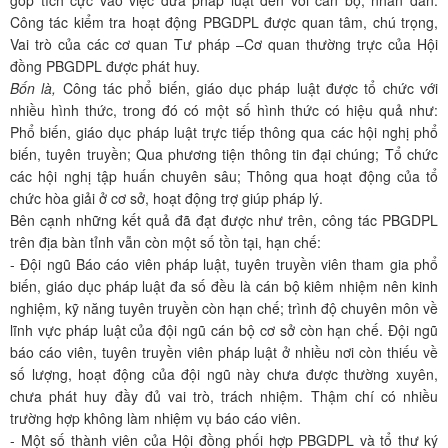
góp tích cực vào việc đưa pháp luật đến với cán bộ, nhân dân.
Công tác kiểm tra hoạt động PBGDPL được quan tâm, chú trọng,
Vai trò của các cơ quan Tư pháp –Cơ quan thường trực của Hội
đồng PBGDPL được phát huy.
Bốn là,
Công tác phổ biến, giáo dục pháp luật được tổ chức với
nhiều hình thức, trong đó có một số hình thức có hiệu quả như:
Phổ biến, giáo dục pháp luật trực tiếp thông qua các hội nghị phổ
biến, tuyên truyền; Qua phương tiện thông tin đại chúng; Tổ chức
các hội nghị tập huấn chuyên sâu; Thông qua hoạt động của tổ
chức hòa giải ở cơ sở, hoạt động trợ giúp pháp lý.
Bên cạnh những kết quả đã đạt được như trên, công tác PBGDPL
trên địa bàn tỉnh vẫn còn một số tồn tại, hạn chế:
- Đội ngũ Báo cáo viên pháp luật, tuyên truyền viên tham gia phổ
biến, giáo dục pháp luật đa số đều là cán bộ kiêm nhiệm nên kinh
nghiệm, kỹ năng tuyên truyền còn hạn chế; trình độ chuyên môn về
lĩnh vực pháp luật của đội ngũ cán bộ cơ sở còn hạn chế. Đội ngũ
báo cáo viên, tuyên truyền viên pháp luật ở nhiều nơi còn thiếu về
số lượng, hoạt động của đội ngũ này chưa được thường xuyên,
chưa phát huy đầy đủ vai trò, trách nhiệm. Thậm chí có nhiều
trường hợp không làm nhiệm vụ báo cáo viên.
- Một số thành viên của Hội đồng phối hợp PBGDPL và tổ thư ký