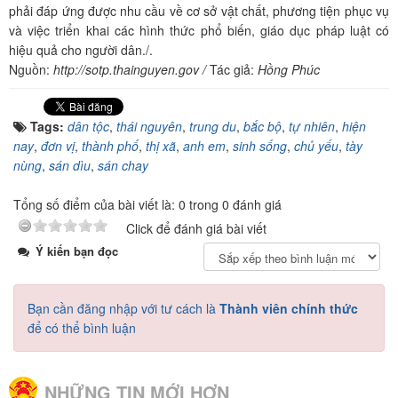
phải đáp ứng được nhu cầu về cơ sở vật chất, phương tiện phục vụ
và việc triển khai các hình thức phổ biến, giáo dục pháp luật có
hiệu quả cho người dân./.
Nguồn:
http://sotp.thainguyen.gov /
Tác giả:
Hồng Phúc
Tags:
dân tộc
,
thái nguyên
,
trung du
,
bắc bộ
,
tự nhiên
,
hiện
nay
,
đơn vị
,
thành phố
,
thị xã
,
anh em
,
sinh sống
,
chủ yếu
,
tày
nùng
,
sán dìu
,
sán chay
Tổng số điểm của bài viết là: 0 trong 0 đánh giá
Click để đánh giá bài viết
Ý kiến bạn đọc
Bạn cần đăng nhập với tư cách là
Thành viên chính thức
để có thể bình luận
NHỮNG TIN MỚI HƠN