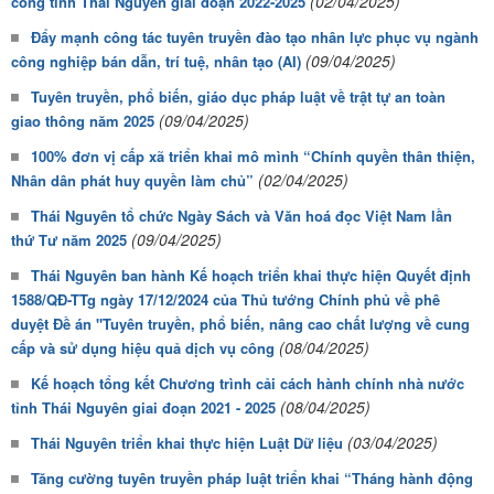
(02/04/2025)
công tỉnh Thái Nguyên giai đoạn 2022-2025
Đẩy mạnh công tác tuyên truyền đào tạo nhân lực phục vụ ngành
(09/04/2025)
công nghiệp bán dẫn, trí tuệ, nhân tạo (AI)
Tuyên truyền, phổ biến, giáo dục pháp luật về trật tự an toàn
(09/04/2025)
giao thông năm 2025
100% đơn vị cấp xã triển khai mô mình “Chính quyền thân thiện,
(02/04/2025)
Nhân dân phát huy quyền làm chủ”
Thái Nguyên tổ chức Ngày Sách và Văn hoá đọc Việt Nam lần
(09/04/2025)
thứ Tư năm 2025
Thái Nguyên ban hành Kế hoạch triển khai thực hiện Quyết định
1588/QĐ-TTg ngày 17/12/2024 của Thủ tướng Chính phủ về phê
duyệt Đề án "Tuyên truyền, phổ biến, nâng cao chất lượng về cung
(08/04/2025)
cấp và sử dụng hiệu quả dịch vụ công
Kế hoạch tổng kết Chương trình cải cách hành chính nhà nước
(08/04/2025)
tỉnh Thái Nguyên giai đoạn 2021 - 2025
(03/04/2025)
Thái Nguyên triển khai thực hiện Luật Dữ liệu
Tăng cường tuyên truyền pháp luật triển khai “Tháng hành động