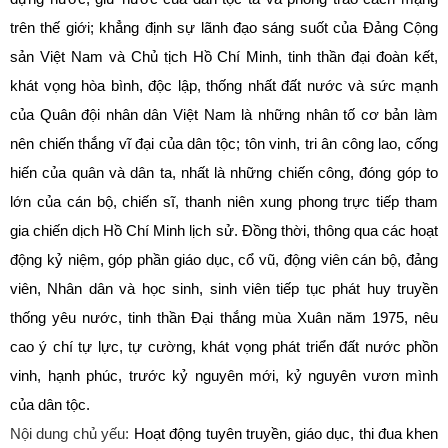
trên thế giới; khẳng định sự lãnh đạo sáng suốt của Đảng Cộng
sản Việt Nam và Chủ tịch Hồ Chí Minh, tinh thần đại đoàn kết,
khát vọng hòa bình, độc lập, thống nhất đất nước và sức mạnh
của Quân đội nhân dân Việt Nam là những nhân tố cơ bản làm
nên chiến thắng vĩ đại của dân tộc; tôn vinh, tri ân công lao, cống
hiến của quân và dân ta, nhất là những chiến công, đóng góp to
lớn của cán bộ, chiến sĩ, thanh niên xung phong trực tiếp tham
gia chiến dịch Hồ Chí Minh lịch sử. Đồng thời, thông qua các hoạt
động kỷ niệm, góp phần giáo dục, cổ vũ, động viên cán bộ, đảng
viên, Nhân dân và học sinh, sinh viên tiếp tục phát huy truyền
thống yêu nước, tinh thần Đại thắng mùa Xuân năm 1975, nêu
cao ý chí tự lực, tự cường, khát vọng phát triển đất nước phồn
vinh, hạnh phúc, trước kỷ nguyên mới, kỷ nguyên vươn mình
của dân tộc.
Nội dung chủ yếu:
Hoạt động tuyên truyền, giáo dục, thi đua khen