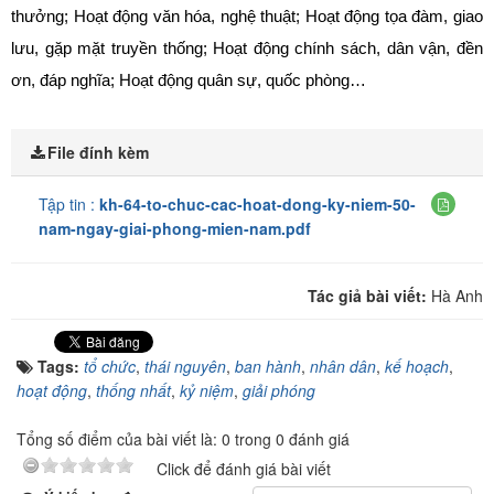
thưởng; Hoạt động văn hóa, nghệ thuật;
Hoạt động tọa đàm, giao
lưu, gặp mặt truyền thống;
Hoạt động chính sách, dân vận, đền
ơn, đáp nghĩa; Hoạt động quân sự, quốc phòng…
File đính kèm
Tập tin :
kh-64-to-chuc-cac-hoat-dong-ky-niem-50-
nam-ngay-giai-phong-mien-nam.pdf
Tác giả bài viết:
Hà Anh
Tags:
tổ chức
,
thái nguyên
,
ban hành
,
nhân dân
,
kế hoạch
,
hoạt động
,
thống nhất
,
kỷ niệm
,
giải phóng
Tổng số điểm của bài viết là: 0 trong 0 đánh giá
Click để đánh giá bài viết