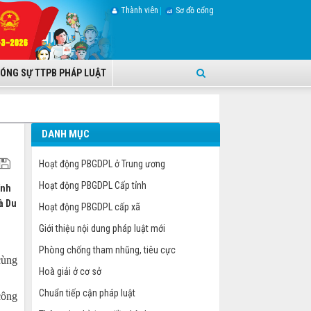
Thành viên
Sơ đồ cổng
ÓNG SỰ TTPB PHÁP LUẬT
DANH MỤC
Hoạt động PBGDPL ở Trung ương
Hoạt động PBGDPL Cấp tỉnh
ính
à Du
Hoạt động PBGDPL cấp xã
Giới thiệu nội dung pháp luật mới
Phòng chống tham nhũng, tiêu cực
cùng
Hoà giải ở cơ sở
Chuẩn tiếp cận pháp luật
công