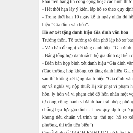
khai trên bảng tin công cộng hoặc các hình thức
- Hết thời hạn lấy ý kiến, lập hồ sơ theo quy đị
- Trong thời hạn 10 ngày kể từ ngày nhận đủ h
hiệu “Gia đình văn hóa”.
Hồ sơ xét tặng danh hiệu Gia đình văn hóa
Trưởng thôn, Tổ trưởng tổ dân phố lập hồ sơ b
- Văn bản đề nghị xét tặng danh hiệu “Gia đình
- Bảng tổng hợp danh sách hộ gia đình đạt tiêu 
- Biên bản họp bình xét danh hiệu “Gia đình vă
(Các trường hợp không xét tặng danh hiệu Gia 
sau thì không xét tặng danh hiệu “Gia đình vă
sự và nghĩa vụ nộp thuế; Bị xử phạt vi phạm h
hôn, ly hôn và vi phạm chế độ hôn nhân một vợ
tự công cộng; hành vi đánh bạc trái phép; phòn
chống bạo lực gia đình - Theo quy định tại 
khung tiêu chuẩn và trình tự, thủ tục, hồ sơ 
phường, thị trấn tiêu biểu”)
Quyết định số 191/QÐ-BVHTTDL có hiệu lực t