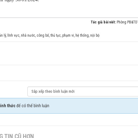
Tác giả bài viết:
Phòng PB&T
n lý
,
lĩnh vực
,
nhà nước
,
công bố
,
thủ tục
,
phạm vi
,
hệ thống
,
nội bộ
ính thức
để có thể bình luận
 TIN CŨ HƠN