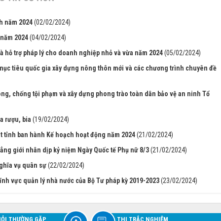
nh năm 2024
(02/02/2024)
 năm 2024
(04/02/2024)
à hỗ trợ pháp lý cho doanh nghiệp nhỏ và vừa năm 2024
(05/02/2024)
mục tiêu quốc gia xây dựng nông thôn mới và các chương trình chuyên đề
g, chống tội phạm và xây dựng phong trào toàn dân bảo vệ an ninh Tổ
a rượu, bia
(19/02/2024)
ật tỉnh ban hành Kế hoạch hoạt động năm 2024
(21/02/2024)
ẳng giới nhân dịp kỷ niệm Ngày Quốc tế Phụ nữ 8/3
(21/02/2024)
ghĩa vụ quân sự
(22/02/2024)
ĩnh vực quản lý nhà nước của Bộ Tư pháp kỳ 2019-2023
(23/02/2024)
HỎI THƯỜNG GẶP
THI TRẮC NGHIỆM