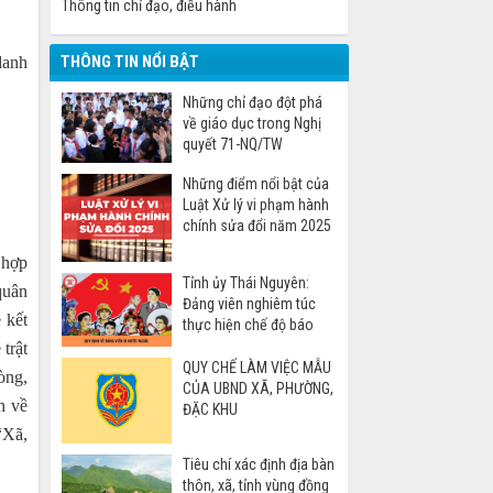
Thông tin chỉ đạo, điều hành
THÔNG TIN NỔI BẬT
danh
Những chỉ đạo đột phá
về giáo dục trong Nghị
quyết 71-NQ/TW
Những điểm nổi bật của
Luật Xử lý vi phạm hành
chính sửa đổi năm 2025
 hợp
Tỉnh ủy Thái Nguyên:
quân
Đảng viên nghiêm túc
 kết
thực hiện chế độ báo
cáo khi đi nước ngoài
trật
QUY CHẾ LÀM VIỆC MẪU
òng,
CỦA UBND XÃ, PHƯỜNG,
h về
ĐẶC KHU
“Xã,
Tiêu chí xác định địa bàn
thôn, xã, tỉnh vùng đồng