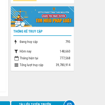
THỐNG KÊ TRUY CẬP
Đang truy cập
795
Hôm nay
148,660
Tháng hiện tại
777,568
Tổng lượt truy cập
39,780,914
TÀI LIỆU TUYÊN TRUYỀN