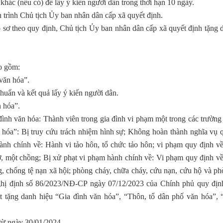
 khác (nếu có) để lấy ý kiến người dân trong thời hạn 10 ngày.
nh trình Chủ tịch Ủy ban nhân dân cấp xã quyết định.
ồ sơ theo quy định, Chủ tịch Ủy ban nhân dân cấp xã quyết định tặng 
ao gồm:
 văn hóa”.
chuẩn và kết quả lấy ý kiến người dân.
n hóa”.
đình văn hóa: Thành viên trong gia đình vi phạm một trong các trường
n hóa”: Bị truy cứu trách nhiệm hình sự; Không hoàn thành nghĩa vụ 
ành chính về: Hành vi tảo hôn, tổ chức tảo hôn; vi phạm quy định về
, một chồng; Bị xử phạt vi phạm hành chính về: Vi phạm quy định về 
g, chống tệ nạn xã hội; phòng cháy, chữa cháy, cứu nạn, cứu hộ và ph
Nghị định số 86/2023/NĐ-CP ngày 07/12/2023 của Chính phủ quy địn
xét tặng danh hiệu “Gia đình văn hóa”, “Thôn, tổ dân phố văn hóa”, 
ừ ngày 30/01/2024.