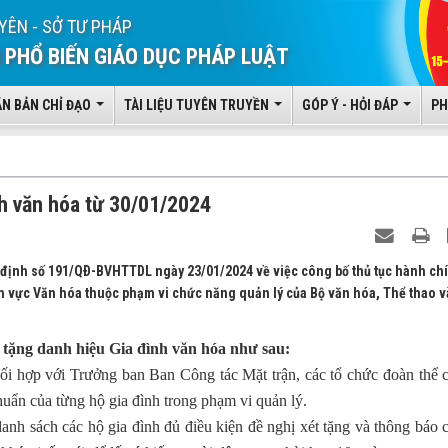
YÊN - SỞ TƯ PHÁP
 PHỔ BIẾN GIÁO DỤC PHÁP LUẬT
ĂN BẢN CHỈ ĐẠO
TÀI LIỆU TUYÊN TRUYỀN
GÓP Ý - HỎI ĐÁP
PH
nh văn hóa từ 30/01/2024
t định số 191/QÐ-BVHTTDL ngày 23/01/2024 về việc công bố thủ tục hành ch
h vực Văn hóa thuộc phạm vi chức năng quản lý của Bộ văn hóa, Thể thao v
t tặng danh hiệu Gia đình văn hóa như sau:
phối hợp với Trưởng ban Ban Công tác Mặt trận, các tổ chức đoàn thể 
huẩn của từng hộ gia đình trong phạm vi quản lý.
anh sách các hộ gia đình đủ điều kiện đề nghị xét tặng và thông báo 