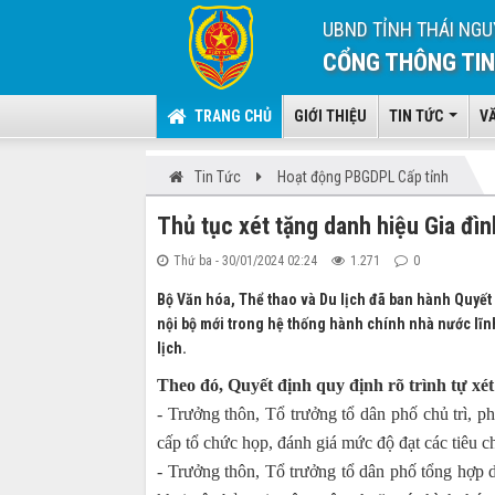
UBND TỈNH THÁI NGU
CỔNG THÔNG TIN
TRANG CHỦ
GIỚI THIỆU
TIN TỨC
V
Tin Tức
Hoạt động PBGDPL Cấp tỉnh
Thủ tục xét tặng danh hiệu Gia đì
Thứ ba - 30/01/2024 02:24
1.271
0
Bộ Văn hóa, Thể thao và Du lịch đã ban hành Quyế
nội bộ mới trong hệ thống hành chính nhà nước lĩn
lịch.
Theo đó, Quyết định quy định rõ trình tự xé
- Trưởng thôn, Tổ trưởng tổ dân phố chủ trì, 
cấp tổ chức họp, đánh giá mức độ đạt các tiêu c
- Trưởng thôn, Tổ trưởng tổ dân phố tổng hợp d