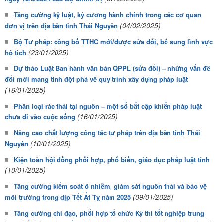
Tăng cường kỷ luật, kỷ cương hành chính trong các cơ quan
(04/02/2025)
đơn vị trên địa bàn tỉnh Thái Nguyên
Bộ Tư pháp: công bố TTHC mới/được sửa đổi, bổ sung lĩnh vực
(23/01/2025)
hộ tịch
Dự thảo Luật Ban hành văn bản QPPL (sửa đổi) – những vấn đề
đổi mới mang tính đột phá về quy trình xây dựng pháp luật
(16/01/2025)
Phân loại rác thải tại nguồn – một số bất cập khiến pháp luật
(16/01/2025)
chưa đi vào cuộc sống
Nâng cao chất lượng công tác tư pháp trên địa bàn tỉnh Thái
(10/01/2025)
Nguyên
Kiện toàn hội đồng phối hợp, phổ biến, giáo dục pháp luật tỉnh
(10/01/2025)
Tăng cường kiểm soát ô nhiễm, giám sát nguồn thải và bảo vệ
(09/01/2025)
môi trường trong dịp Tết Ất Tỵ năm 2025
Tăng cường chỉ đạo, phối hợp tổ chức Kỳ thi tốt nghiệp trung