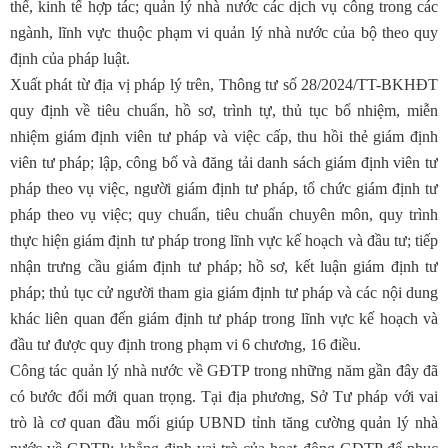
thể, kinh tế hợp tác; quản lý nhà nước các dịch vụ công trong các
ngành, lĩnh vực thuộc phạm vi quản lý nhà nước của bộ theo quy
định của pháp luật.
Xuất phát từ địa vị pháp lý trên, Thông tư số 28/2024/TT-BKHĐT
quy định về tiêu chuẩn, hồ sơ, trình tự, thủ tục bổ nhiệm, miễn
nhiệm giám định viên tư pháp và việc cấp, thu hồi thẻ giám định
viên tư pháp; lập, công bố và đăng tải danh sách giám định viên tư
pháp theo vụ việc, người giám định tư pháp, tổ chức giám định tư
pháp theo vụ việc; quy chuẩn, tiêu chuẩn chuyên môn, quy trình
thực hiện giám định tư pháp trong lĩnh vực kế hoạch và đầu tư; tiếp
nhận trưng cầu giám định tư pháp; hồ sơ, kết luận giám định tư
pháp; thủ tục cử người tham gia giám định tư pháp và các nội dung
khác liên quan đến giám định tư pháp trong lĩnh vực kế hoạch và
đầu tư được quy định trong phạm vi 6 chương, 16 điều.
Công tác quản lý nhà nước về GĐTP trong những năm gần đây đã
có bước đổi mới quan trọng. Tại địa phương, Sở Tư pháp với vai
trò là cơ quan đầu mối giúp UBND tỉnh tăng cường quản lý nhà