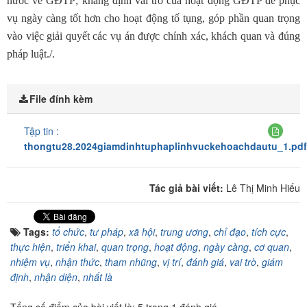
nước về GĐTP; khẳng định vai trò của hoạt động GĐTP để phục
vụ ngày càng tốt hơn cho hoạt động tố tụng, góp phần quan trọng
vào việc giải quyết các vụ án được chính xác, khách quan và đúng
pháp luật./.
File đính kèm
Tập tin :
thongtu28.2024giamdinhtuphaplinhvuckehoachdautu_1.pdf
Tác giả bài viết:
Lê Thị Minh Hiếu
Tags:
tổ chức
,
tư pháp
,
xã hội
,
trung ương
,
chỉ đạo
,
tích cực
,
thực hiện
,
triển khai
,
quan trọng
,
hoạt động
,
ngày càng
,
cơ quan
,
nhiệm vụ
,
nhận thức
,
tham nhũng
,
vị trí
,
đánh giá
,
vai trò
,
giám
định
,
nhận diện
,
nhất là