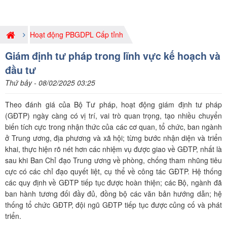
Hoạt động PBGDPL Cấp tỉnh
Giám định tư pháp trong lĩnh vực kế hoạch và
đầu tư
Thứ bảy - 08/02/2025 03:25
Theo đánh giá của Bộ Tư pháp, hoạt động giám định tư pháp
(GĐTP) ngày càng có vị trí, vai trò quan trọng, tạo nhiều chuyển
biến tích cực trong nhận thức của các cơ quan, tổ chức, ban ngành
ở Trung ương, địa phương và xã hội; từng bước nhận diện và triển
khai, thực hiện rõ nét hơn các nhiệm vụ được giao về GĐTP, nhất là
sau khi Ban Chỉ đạo Trung ương về phòng, chống tham nhũng tiêu
cực có các chỉ đạo quyết liệt, cụ thể về công tác GĐTP. Hệ thống
các quy định về GĐTP tiếp tục được hoàn thiện; các Bộ, ngành đã
ban hành tương đối đầy đủ, đồng bộ các văn bản hướng dẫn; hệ
thống tổ chức GĐTP, đội ngũ GĐTP tiếp tục được củng cố và phát
triển.