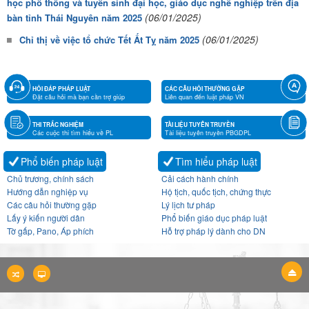
học phổ thông và tuyển sinh đại học, giáo dục nghề nghiệp trên địa
(06/01/2025)
bàn tỉnh Thái Nguyên năm 2025
(06/01/2025)
Chỉ thị về việc tổ chức Tết Ất Tỵ năm 2025
HỎI ĐÁP PHÁP LUẬT
CÁC CÂU HỎI THƯỜNG GẶP
Đặt câu hỏi mà bạn cần trợ giúp
Liên quan đến luật pháp VN
THI TRẮC NGHIỆM
TÀI LIỆU TUYÊN TRUYỀN
Các cuộc thi tìm hiểu về PL
Tài liệu tuyên truyền PBGDPL
Phổ biến pháp luật
Tìm hiểu pháp luật
Chủ trương, chính sách
Cải cách hành chính
Hướng dẫn nghiệp vụ
Hộ tịch, quốc tịch, chứng thực
Các câu hỏi thường gặp
Lý lịch tư pháp
Lấy ý kiến người dân
Phổ biến giáo dục pháp luật
Tờ gấp, Pano, Áp phích
Hỗ trợ pháp lý dành cho DN