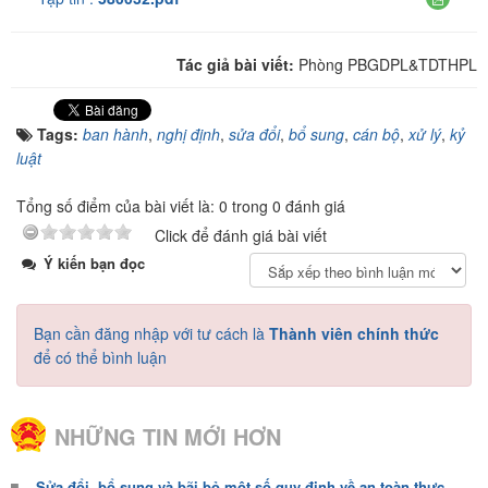
Tác giả bài viết:
Phòng PBGDPL&TDTHPL
Tags:
ban hành
,
nghị định
,
sửa đổi
,
bổ sung
,
cán bộ
,
xử lý
,
kỷ
luật
Tổng số điểm của bài viết là: 0 trong 0 đánh giá
Click để đánh giá bài viết
Ý kiến bạn đọc
Bạn cần đăng nhập với tư cách là
Thành viên chính thức
để có thể bình luận
NHỮNG TIN MỚI HƠN
Sửa đổi, bổ sung và bãi bỏ một số quy định về an toàn thực