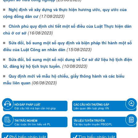
Nghị định về xây dựng và thực hiện hương ước, quy ước của
(17/08/2023)
cộng đồng dân cư
Chính phủ quy định chi tiết một số điều của Luật Thực hiện dân
(16/08/2023)
chủ ở cơ sở
Sửa đổi, bổ sung một số quy định và biện pháp thi hành một số
(15/08/2023)
điều của Luật Công an nhân dân
Sửa đổi, bổ sung một số nội dung về Cơ sở dữ liệu hộ tịch điện
(10/08/2023)
tử, đăng ký hộ tịch trực tuyến.
Quy định mới về mẫu hộ chiếu, giấy thông hành và các biểu
(06/08/2023)
mẫu liên quan
HỎI ĐÁP PHÁP LUẬT
CÁC CÂU HỎI THƯỜNG GẶP
Đặt câu hỏi mà bạn cần trợ giúp
Liên quan đến luật pháp VN
THI TRẮC NGHIỆM
TÀI LIỆU TUYÊN TRUYỀN
Các cuộc thi tìm hiểu về PL
Tài liệu tuyên truyền PBGDPL
Phổ biến pháp luật
Tìm hiểu pháp luật