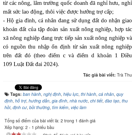
từ các nông, lâm trường quốc doanh đã nghỉ hưu, nghỉ
mất sức lao động, thôi việc được hưởng trợ cấp;
- Hộ gia đình, cá nhân đang sử dụng đất do nhận giao
khoán đất của tập đoàn sản xuất nông nghiệp, hợp tác
xã nông nghiệp đang trực tiếp sản xuất nông nghiệp và
có nguồn thu nhập ổn định từ sản xuất nông nghiệp
trên đất đó (theo điểm c và điểm d khoản 1 Điều
109
Luật Đất đai 2024
).
Tác giả bài viết:
Trà Thu
Tags:
ban hành
,
nghị định
,
hiệu lực
,
thi hành
,
cá nhân
,
quy
định
,
hỗ trợ
,
hướng dẫn
,
gia đình
,
nhà nước
,
chi tiết
,
đào tạo
,
thu
hồi
,
định cư
,
bồi thường
,
tìm kiếm
,
việc làm
Tổng số điểm của bài viết là: 2 trong 1 đánh giá
Xếp hạng:
2
-
1
phiếu bầu