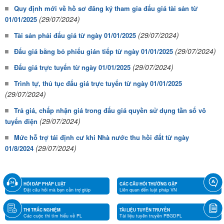
Quy định mới về hồ sơ đăng ký tham gia đấu giá tài sản từ
(29/07/2024)
01/01/2025
(29/07/2024)
Tài sản phải đấu giá từ ngày 01/01/2025
(29/07/2024)
Đấu giá bằng bỏ phiếu gián tiếp từ ngày 01/01/2025
(29/07/2024)
Đấu giá trực tuyến từ ngày 01/01/2025
Trình tự, thủ tục đấu giá trực tuyến từ ngày 01/01/2025
(29/07/2024)
Trả giá, chấp nhận giá trong đấu giá quyền sử dụng tần số vô
(29/07/2024)
tuyến điện
Mức hỗ trợ tái định cư khi Nhà nước thu hồi đất từ ngày
(29/07/2024)
01/8/2024
HỎI ĐÁP PHÁP LUẬT
CÁC CÂU HỎI THƯỜNG GẶP
Đặt câu hỏi mà bạn cần trợ giúp
Liên quan đến luật pháp VN
THI TRẮC NGHIỆM
TÀI LIỆU TUYÊN TRUYỀN
Các cuộc thi tìm hiểu về PL
Tài liệu tuyên truyền PBGDPL