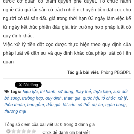
được cơ quan có thẩm quyền phê duyệt. Tổ chức hành
nghề đấu giá tài sản có trách nhiệm chuyển tiền đặt cọc cho
người có tài sản đấu giá trong thời hạn 03 ngày làm việc kể
từ ngày kết thúc phiên đấu giá, trừ trường hợp pháp luật có
quy định khác.
Việc xử lý tiền đặt cọc được thực hiện theo quy định của
pháp luật về dân sự và quy định khác của pháp luật có liên
quan
Tác giả bài viết:
Phòng PBGDPL
Tags:
hiệu lực
,
thi hành
,
sử dụng
,
thay thế
,
thực hiện
,
sửa đổi
,
bổ sung
,
trường hợp
,
quy định
,
tham gia
,
quốc hội
,
tổ chức
,
xử lý
,
thỏa thuận
,
bao gồm
,
đấu giá
,
tài sản
,
có thể
,
dự án
,
ngân hàng
,
thương mại
Tổng số điểm của bài viết là: 0 trong 0 đánh giá
Click để đánh giá bài viết