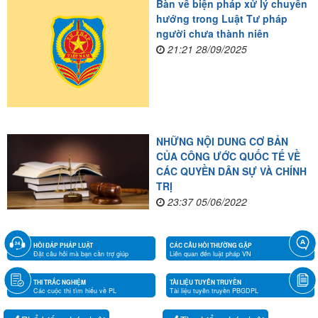
Bàn về biện pháp xử lý chuyển
hướng trong Luật Tư pháp
người chưa thành niên
21:21 28/09/2025
NHỮNG NỘI DUNG CƠ BẢN
CỦA CÔNG ƯỚC QUỐC TẾ VỀ
CÁC QUYỀN DÂN SỰ VÀ CHÍNH
TRỊ
23:37 05/06/2022
HỎI ĐÁP PHÁP LUẬT
CÁC CÂU HỎI THƯỜNG GẶP
Đặt câu hỏi mà bạn cần trợ giúp
Liên quan đến luật pháp VN
THI TRẮC NGHIỆM
TÀI LIỆU TUYÊN TRUYỀN
Các cuộc thi tìm hiểu về PL
Tài liệu tuyên truyền PBGDPL