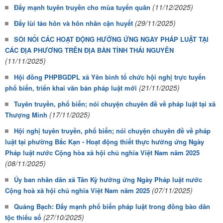
(11/12/2025)
Đẩy mạnh tuyên truyền cho mùa tuyển quân
(29/11/2025)
Đẩy lùi tảo hôn và hôn nhân cận huyết
SÔI NỔI CÁC HOẠT ĐỘNG HƯỞNG ỨNG NGÀY PHÁP LUẬT TẠI
CÁC ĐỊA PHƯƠNG TRÊN ĐỊA BÀN TỈNH THÁI NGUYÊN
(11/11/2025)
Hội đồng PHPBGDPL xã Yên bình tổ chức hội nghị trực tuyến
(21/11/2025)
phổ biến, triển khai văn bản pháp luật mới
Tuyên truyền, phổ biến; nói chuyện chuyên đề về pháp luật tại xã
(17/11/2025)
Thượng Minh
Hội nghị tuyên truyền, phổ biến; nói chuyện chuyên đề về pháp
luật tại phường Bắc Kạn - Hoạt động thiết thực hưởng ứng Ngày
Pháp luật nước Cộng hòa xã hội chủ nghĩa Việt Nam năm 2025
(08/11/2025)
Ủy ban nhân dân xã Tân Kỳ hưởng ứng Ngày Pháp luật nước
(07/11/2025)
Cộng hoà xã hội chủ nghĩa Việt Nam năm 2025
Quảng Bạch: Đẩy mạnh phổ biến pháp luật trong đồng bào dân
(27/10/2025)
tộc thiểu số