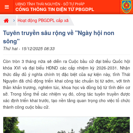
UBND TỈNH THÁI NGUYÊN - SỞ TƯ PHÁP
CỔNG THÔNG TIN ĐIỆN TỬ PBGDPL
Hoạt động PBGDPL cấp xã
Tuyên truyền sâu rộng về "Ngày hội non
sông"
Thứ hai - 15/12/2025 08:33
Còn tròn 3 tháng nữa sẽ diễn ra Cuộc bầu cử đại biểu Quốc hội
khóa XVI và đại biểu HĐND các cấp nhiệm kỳ 2026-2031. Nhận
thức đầy đủ ý nghĩa chính trị đặc biệt của sự kiện này, tỉnh Thái
Nguyên đã chủ động triển khai công tác chuẩn bị từ sớm, với tinh
thần khẩn trương, nghiêm túc, khoa học và đồng bộ từ tỉnh đến cơ
sở. Trong tổng thể các nhiệm vụ đó, công tác tuyên truyền được
xác định triển khai trước, tạo nền tảng quan trọng cho việc tổ chức
thành công cuộc bầu cử.