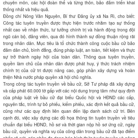
chuyên môn, các hội đoàn thể và từng thôn, bảo đảm triển khai
thống nhất và hiệu quả.
Đồng chí Nông Văn Nguyên, Bí thư Đảng ủy xã Na Rì, cho biết:
Công tác tuyên truyền được thực hiện trước nhằm tạo sự thống
nhất cao về nhận thức, tư tưởng chính trị và hành động trong đội
ngũ cán bộ, đảng viên, qua đó hình thành sự đồng thuận rộng rãi
trong nhân dân. Mục tiêu là tổ chức thành công cuộc bầu cử bảo
đảm dân chủ, bình đẳng, đúng pháp luật, an toàn, tiết kiệm và thực
sự trở thành ngày hội của toàn dân. Thông qua tuyên truyền,
quyền làm chủ của nhân dân được phát huy, ý thức trách nhiệm
chính trị của cử tri được nâng cao, góp phần xây dựng và hoàn
thiện Nhà nước pháp quyền xã hội chủ nghĩa.
Trong công tác tuyên truyền về bầu cử, Sở Tư pháp đã xây dựng
và cấp phát 60.000 tờ gấp với các nội dung trọng tâm như quy định
của pháp luật về bầu cử đại biểu Quốc hội và HĐND các cấp,
nguyên tắc, trình tự bỏ phiếu, kiểm phiếu, xác định kết quả bầu cử,
cũng như các quy định liên quan đến lập danh sách cử tri. Bên
cạnh đó, việc xây dựng các đồ họa thông tin tuyên truyền về tiêu
chuẩn đại biểu HĐND, hồ sơ và thời gian nộp hồ sơ ứng cử, ngày
bầu cử, quyền và nghĩa vụ của công dân trong bầu cử đã tạo điểm