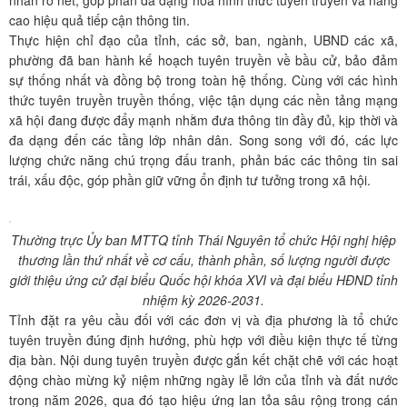
nhấn rõ nét, góp phần đa dạng hóa hình thức tuyên truyền và nâng
cao hiệu quả tiếp cận thông tin.
Thực hiện chỉ đạo của tỉnh, các sở, ban, ngành, UBND các xã,
phường đã ban hành kế hoạch tuyên truyền về bầu cử, bảo đảm
sự thống nhất và đồng bộ trong toàn hệ thống. Cùng với các hình
thức tuyên truyền truyền thống, việc tận dụng các nền tảng mạng
xã hội đang được đẩy mạnh nhằm đưa thông tin đầy đủ, kịp thời và
đa dạng đến các tầng lớp nhân dân. Song song với đó, các lực
lượng chức năng chú trọng đấu tranh, phản bác các thông tin sai
trái, xấu độc, góp phần giữ vững ổn định tư tưởng trong xã hội.
Thường trực Ủy ban MTTQ tỉnh Thái Nguyên tổ chức Hội nghị hiệp
thương lần thứ nhất về cơ cấu, thành phần, số lượng người được
giới thiệu ứng cử đại biểu Quốc hội khóa XVI và đại biểu HĐND tỉnh
nhiệm kỳ 2026-2031.
Tỉnh đặt ra yêu cầu đối với các đơn vị và địa phương là tổ chức
tuyên truyền đúng định hướng, phù hợp với điều kiện thực tế từng
địa bàn. Nội dung tuyên truyền được gắn kết chặt chẽ với các hoạt
động chào mừng kỷ niệm những ngày lễ lớn của tỉnh và đất nước
trong năm 2026, qua đó tạo hiệu ứng lan tỏa sâu rộng trong cán