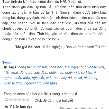
Toàn tỉnh dự kiến bầu 1.906 đại biểu HĐND cấp xã.
Theo đánh giá của Ủy ban Bầu cử tỉnh, đến thời điểm hiện nay,
công tác chuẩn bị bầu cử tại Thái Nguyên đang được triển khai
đồng bộ, đúng quy định, thể hiện tinh thần trách nhiệm cao của các
cấp, các ngành. Với sự lãnh đạo chặt chẽ, kịp thời của cấp ủy,
chính quyền, sự phối hợp của các cơ quan, đơn vị và sự đồng
thuận của nhân dân, Thái Nguyên sẽ bảo đảm để tổ chức thành
công cuộc bầu cử vào ngày 15/3/2026.
Tác giả bài viết:
Xuân Nghiệp - Báo và Phát thanh TH tỉnh
Tweet
Tags:
công tác
,
quốc hội
,
khoa học
,
thái nguyên
,
tuyên truyền
,
triển khai
,
đồng bộ
,
xác định
,
nhiệm vụ
,
nhiệm kỳ
,
sự kiện
,
ý
nghĩa
,
nhận thức
,
đặc biệt
,
tinh thần
,
đầy đủ
,
cơ sở
,
chuẩn bị
,
khẩn trương
,
nghiêm túc
,
nền tảng
Tổng số điểm của bài viết là: 0 trong 0 đánh giá
Click để đánh giá bài viết
Ý kiến bạn đọc