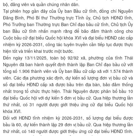
bộ, đảng viên và quần chúng nhân dân.
Tại phiên họp gần đây của Ủy ban Bầu cử tỉnh, đồng chí Nguyễn
Đăng Bình, Phó Bí thư Thường trực Tỉnh ủy, Chủ tịch HĐND tỉnh,
Phó Trưởng ban Thường trực Ban Chỉ đạo bầu cử tỉnh, Chủ tịch Ủy
ban Bầu cử tỉnh nhấn mạnh rằng để bảo đảm thành công cho
Cuộc bầu cử đại biểu Quốc hội khóa XVI và đại biểu HĐND các cấp
nhiệm kỳ 2026-2031, công tác tuyên truyền cần tiếp tục được thực
hiện tốt và triển khai trước một bước.
Đến ngày 13/11/2025, toàn bộ 92/92 xã, phường của tỉnh Thái
Nguyên đã ban hành quyết định thành lập Ban Chỉ đạo bầu cử với
tổng số 1.906 thành viên và Ủy ban Bầu cử cấp xã với 1.574 thành
viên. Các địa phương xác định, dự kiến số lượng đơn vị bầu cử và
số đại biểu HĐND cấp xã được bầu trên địa bàn, bảo đảm thống
nhất trong tổ chức thực hiện. Thái Nguyên được phân bổ bầu 10
đại biểu Quốc hội với dự kiến 5 đơn vị bầu cử. Qua hiệp thương lần
thứ nhất, có 31 người được giới thiệu ứng cử đại biểu Quốc hội
khóa XVI.
Đối với HĐND tỉnh nhiệm kỳ 2026-2031, số lượng đại biểu được
bầu là 60, dự kiến thành lập 29 đơn vị bầu cử. Qua hiệp thương lần
thứ nhất, có 140 người được giới thiệu ứng cử đại biểu HĐND tỉnh.