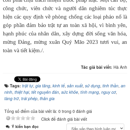
công chức, viên chức và người dân nghiêm túc thực
hiện các quy định về phòng chống các loại pháo nổ là
góp phần đảm bảo trật tự an toàn xã hội, vì bình yên,
hạnh phúc của nhân dân, xây dựng đời sống văn hóa,
mừng Đảng, mừng xuân Quý Mão 2023 tươi vui, an
toàn và tiết kiệm./.
Tác giả bài viết:
Hà Anh
Tags:
trật tự
,
gia tăng
,
kinh tế
,
sản xuất
,
sử dụng
,
tinh thần
,
an
ninh
,
thiệt hại
,
tết nguyên đán
,
sức khỏe
,
tính mạng
,
nguy cơ
,
tàng trữ
,
trái phép
,
thân gia
Tổng số điểm của bài viết là: 0 trong 0 đánh giá
Click để đánh giá bài viết
Ý kiến bạn đọc