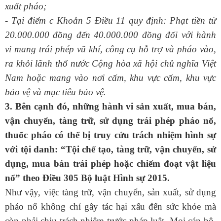
xuất pháo;
- Tại điểm c Khoản 5 Điều 11 quy định: Phạt tiền từ
20.000.000 đồng đến 40.000.000 đồng đối với hành
vi mang trái phép vũ khí, công cụ hỗ trợ và pháo vào,
ra khỏi lãnh thổ nước Cộng hòa xã hội chủ nghĩa Việt
Nam hoặc mang vào nơi cấm, khu vực cấm, khu vực
bảo vệ và mục tiêu bảo vệ.
3.
Bên cạnh đó, những hành vi sản xuất, mua bán,
vận chuyển, tàng trữ, sử dụng trái phép pháo nổ,
thuốc pháo có thể bị truy cứu trách nhiệm hình sự
với tội danh: “Tội chế tạo, tàng trữ, vận chuyển, sử
dụng, mua bán trái phép hoặc chiếm đoạt vật liệu
nổ” theo Điều 305 Bộ luật Hình sự 2015.
Như vậy, việc tàng trữ, vận chuyển, sản xuất, sử dụng
pháo nổ không chỉ gây tác hại xấu đến sức khỏe mà
còn phải chịu trách nhiệm trước pháp luật. Mọi cán bộ,