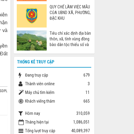
cáo khi đi nước ngoài
QUY CHẾ LÀM VIỆC MẪU
CỦA UBND XÃ, PHƯỜNG,
biên
ĐẶC KHU
nhận
ư và
Tiêu chí xác định địa bàn
thôn, xã, tỉnh vùng đồng
bào dân tộc thiểu số và
uyền
miền núi
 Đất
THỐNG KÊ TRUY CẬP
Đang truy cập
679
Thành viên online
3
BGDPL
Máy chủ tìm kiếm
11
Khách viếng thăm
665
Hôm nay
310,059
Tháng hiện tại
1,086,051
Tổng lượt truy cập
40,089,397