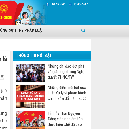
Thành viên
Sơ đồ cổng
ÓNG SỰ TTPB PHÁP LUẬT
THÔNG TIN NỔI BẬT
 là
Những chỉ đạo đột phá
về giáo dục trong Nghị
quyết 71-NQ/TW
Những điểm nổi bật của
(có
Luật Xử lý vi phạm hành
nhận
chính sửa đổi năm 2025
dụng
Tỉnh ủy Thái Nguyên:
Đảng viên nghiêm túc
 cho
thực hiện chế độ báo
chức