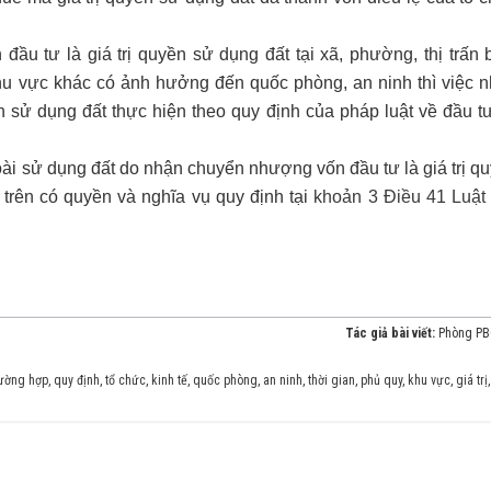
u tư là giá trị quyền sử dụng đất tại xã, phường, thị trấn 
 khu vực khác có ảnh hưởng đến quốc phòng, an ninh thì việc 
n sử dụng đất thực hiện theo quy định của pháp luật về đầu t
oài sử dụng đất do nhận chuyển nhượng vốn đầu tư là giá trị q
 trên có quyền và nghĩa vụ quy định tại
khoản 3 Điều 41 Luật
Tác giả bài viết:
Phòng P
rường hợp
,
quy định
,
tổ chức
,
kinh tế
,
quốc phòng
,
an ninh
,
thời gian
,
phủ quy
,
khu vực
,
giá trị
,