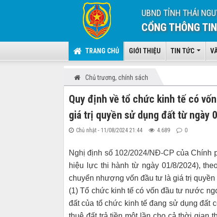
UBND TỈNH THÁI NGU
CỔNG THÔNG TIN
TRANG CHỦ
GIỚI THIỆU
TIN TỨC
V
Chủ trương, chính sách
Quy định về tổ chức kinh tế có vố
giá trị quyền sử dụng đất từ ngày 
Chủ nhật - 11/08/2024 21:44
4.689
0
Nghị định số 102/2024/NĐ-CP
của Chính ph
hiệu lực thi hành từ ngày 01/8/2024), th
chuyển nhượng vốn đầu tư là giá trị quyền
(1) Tổ chức kinh tế có vốn đầu tư nước n
đất của tổ chức kinh tế đang sử dụng đất 
thuê đất trả tiền một lần cho cả thời gian