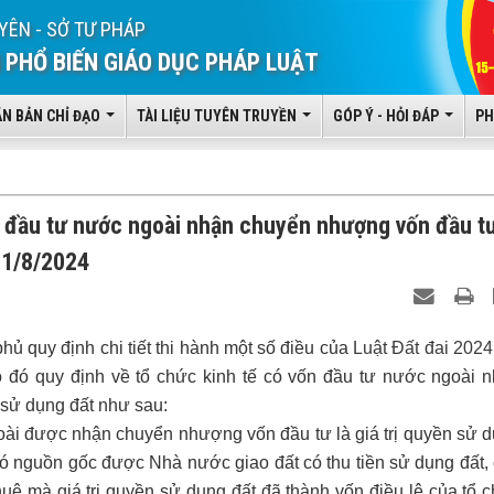
YÊN - SỞ TƯ PHÁP
 PHỔ BIẾN GIÁO DỤC PHÁP LUẬT
ĂN BẢN CHỈ ĐẠO
TÀI LIỆU TUYÊN TRUYỀN
GÓP Ý - HỎI ĐÁP
PH
n đầu tư nước ngoài nhận chuyển nhượng vốn đầu tư
01/8/2024
ủ quy định chi tiết thi hành một số điều của
Luật Đất đai 2024
eo đó quy định về tổ chức kinh tế có vốn đầu tư nước ngoài 
 sử dụng đất như sau:
goài được nhận chuyển nhượng vốn đầu tư là giá trị quyền sử 
có nguồn gốc được Nhà nước giao đất có thu tiền sử dụng đất,
 thuê mà giá trị quyền sử dụng đất đã thành vốn điều lệ của tổ 