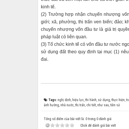
kinh tế.
(2) Trường hợp nhận chuyển nhượng vốn đầ
giới; xã, phường, thị trấn ven biển; đảo;
chuyển nhượng vốn đầu tư là giá trị quyề
pháp luật có liên quan.
(3) Tổ chức kinh tế có vốn đầu tư nước ng
sử dụng đất theo quy định tại mục (1) nêu
đai
.
Tags:
nghị định
,
hiệu lực
,
thi hành
,
sử dụng
,
thực hiện
,
t
ảnh hưởng
,
nhà nước
,
thị trấn
,
chi tiết
,
như sau
,
tiền sử
Tổng số điểm của bài viết là: 0 trong 0 đánh giá
Click để đánh giá bài viết