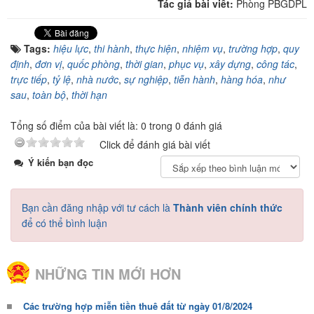
Tác giả bài viết:
Phòng PBGDPL
Tags:
hiệu lực
,
thi hành
,
thực hiện
,
nhiệm vụ
,
trường hợp
,
quy
định
,
đơn vị
,
quốc phòng
,
thời gian
,
phục vụ
,
xây dựng
,
công tác
,
trực tiếp
,
tỷ lệ
,
nhà nước
,
sự nghiệp
,
tiễn hành
,
hàng hóa
,
như
sau
,
toàn bộ
,
thời hạn
Tổng số điểm của bài viết là: 0 trong 0 đánh giá
Click để đánh giá bài viết
Ý kiến bạn đọc
Bạn cần đăng nhập với tư cách là
Thành viên chính thức
để có thể bình luận
NHỮNG TIN MỚI HƠN
Các trường hợp miễn tiền thuê đất từ ngày 01/8/2024