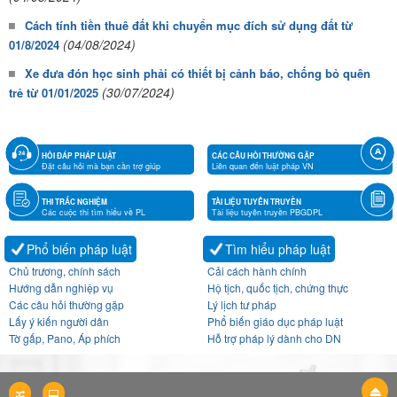
Cách tính tiền thuê đất khi chuyển mục đích sử dụng đất từ
(04/08/2024)
01/8/2024
Xe đưa đón học sinh phải có thiết bị cảnh báo, chống bỏ quên
(30/07/2024)
trẻ từ 01/01/2025
HỎI ĐÁP PHÁP LUẬT
CÁC CÂU HỎI THƯỜNG GẶP
Đặt câu hỏi mà bạn cần trợ giúp
Liên quan đến luật pháp VN
THI TRẮC NGHIỆM
TÀI LIỆU TUYÊN TRUYỀN
Các cuộc thi tìm hiểu về PL
Tài liệu tuyên truyền PBGDPL
Phổ biến pháp luật
Tìm hiểu pháp luật
Chủ trương, chính sách
Cải cách hành chính
Hướng dẫn nghiệp vụ
Hộ tịch, quốc tịch, chứng thực
Các câu hỏi thường gặp
Lý lịch tư pháp
Lấy ý kiến người dân
Phổ biến giáo dục pháp luật
Tờ gấp, Pano, Áp phích
Hỗ trợ pháp lý dành cho DN