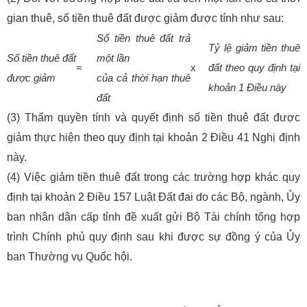
gian thuê, số tiền thuê đất được giảm được tính như sau:
S
ố tiền thu
ê đ
ất trả
T
ỷ lệ giảm tiền thu
ê
S
ố tiền thu
ê đ
ất
một lần
=
x
đ
ất theo quy định tại
được giảm
của cả thời hạn thu
ê
khoản 1 Điều n
ày
đ
ất
(3) Th
ẩm quyền t
ính và quy
ết định số tiền thu
ê đ
ất được
giảm thực hiện theo quy định tại khoản 2 Điều 41 Nghị định
n
ày.
(4) Vi
ệc giảm tiền thu
ê đ
ất trong c
ác trư
ờng hợp kh
ác quy
đ
ịnh tại khoản 2 Điều 157 Luật Đất đai do c
ác B
ộ, ng
ành,
Ủy
ban nh
ân dân c
ấp tỉnh đề xuất gửi Bộ T
ài chính t
ổng hợp
tr
ình Chính ph
ủ quy định sau khi được sự đồng
ý c
ủa Ủy
ban Thường vụ Quốc hội.