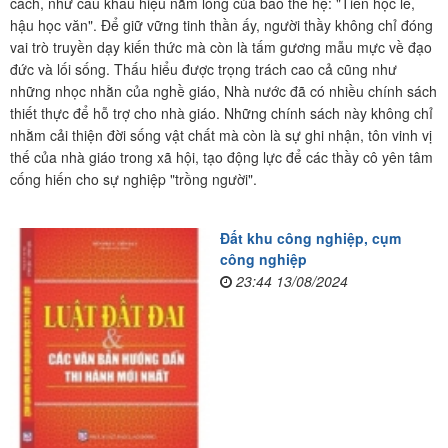
cách, như câu khẩu hiệu nằm lòng của bao thế hệ: "Tiên học lễ,
hậu học văn". Để giữ vững tinh thần ấy, người thầy không chỉ đóng
vai trò truyền dạy kiến thức mà còn là tấm gương mẫu mực về đạo
đức và lối sống. Thấu hiểu được trọng trách cao cả cũng như
những nhọc nhằn của nghề giáo, Nhà nước đã có nhiều chính sách
thiết thực để hỗ trợ cho nhà giáo. Những chính sách này không chỉ
nhằm cải thiện đời sống vật chất mà còn là sự ghi nhận, tôn vinh vị
thế của nhà giáo trong xã hội, tạo động lực để các thầy cô yên tâm
cống hiến cho sự nghiệp "trồng người".
Đất khu công nghiệp, cụm
công nghiệp
23:44 13/08/2024