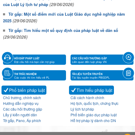
(29/06/2026)
của Luật Lý lịch tư pháp
Tờ gấp: Một số điểm mới của Luật Giáo dục nghề nghiệp năm
(29/06/2026)
2025
Tờ gấp: Tìm hiểu một số quy định của pháp luật về dân số
(29/06/2026)
HỎI ĐÁP PHÁP LUẬT
CÁC CÂU HỎI THƯỜNG GẶP
Đặt câu hỏi mà bạn cần trợ giúp
Liên quan đến luật pháp VN
THI TRẮC NGHIỆM
TÀI LIỆU TUYÊN TRUYỀN
Các cuộc thi tìm hiểu về PL
Tài liệu tuyên truyền PBGDPL
Phổ biến pháp luật
Tìm hiểu pháp luật
Chủ trương, chính sách
Cải cách hành chính
Hướng dẫn nghiệp vụ
Hộ tịch, quốc tịch, chứng thực
Các câu hỏi thường gặp
Lý lịch tư pháp
Lấy ý kiến người dân
Phổ biến giáo dục pháp luật
Tờ gấp, Pano, Áp phích
Hỗ trợ pháp lý dành cho DN