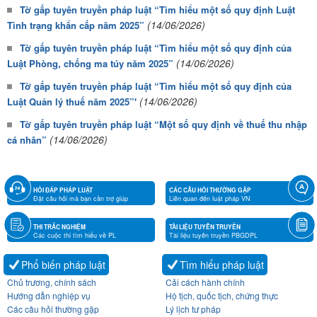
Tờ gấp tuyên truyền pháp luật “Tìm hiểu một số quy định Luật
(14/06/2026)
Tình trạng khẩn cấp năm 2025”
Tờ gấp tuyên truyền pháp luật “Tìm hiểu một số quy định của
(14/06/2026)
Luật Phòng, chống ma túy năm 2025”
Tờ gấp tuyên truyền pháp luật “Tìm hiểu một số quy định của
(14/06/2026)
Luật Quản lý thuế năm 2025”'
Tờ gấp tuyên truyền pháp luật “Một số quy định về thuế thu nhập
(14/06/2026)
cá nhân”
HỎI ĐÁP PHÁP LUẬT
CÁC CÂU HỎI THƯỜNG GẶP
Đặt câu hỏi mà bạn cần trợ giúp
Liên quan đến luật pháp VN
THI TRẮC NGHIỆM
TÀI LIỆU TUYÊN TRUYỀN
Các cuộc thi tìm hiểu về PL
Tài liệu tuyên truyền PBGDPL
Phổ biến pháp luật
Tìm hiểu pháp luật
Chủ trương, chính sách
Cải cách hành chính
Hướng dẫn nghiệp vụ
Hộ tịch, quốc tịch, chứng thực
Các câu hỏi thường gặp
Lý lịch tư pháp