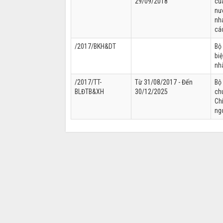
29/09/2018
củ
nư
nh
cá
/2017/BKH&DT
Bộ
biệ
nh
/2017/TT-
Từ 31/08/2017 - Đến
Bộ
BLĐTB&XH
30/12/2025
ch
Chí
ng