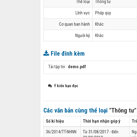
Thể loại
Thông tư
Lĩnh vực
Pháp quy
Cơ quan ban hành
Khác
Người ký
Khác
File đính kèm
Tải tập tin :
demo.pdf
Ý kiến bạn đọc
Các văn bản cùng thể loại
"Thông tư"
Số kí hiệu
Thời hạn nhận góp ý
Tr
36/2014/TT-NHNN
Từ 31/08/2017 - Đến
Ng