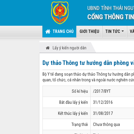
UBND TỈNH THÁI NGU
CỔNG THÔNG TIN
TRANG CHỦ
GIỚI THIỆU
TIN TỨC
V
Lấy ý kiến người dân
Dự thảo Thông tư hướng dẫn phòng và
Bộ Y tế đang soạn thảo dự thảo Thông tư hướng dẫn phò
quan, tổ chức, cá nhân trong và ngoài nước nghiên cứu
Số kí hiệu
/2017/BYT
Bắt đầu lấy ý kiến
31/12/2016
Kết thúc lấy ý kiến
31/08/2017
Trạng thái
Chưa thông qua