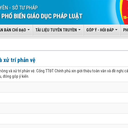
YÊN - SỞ TƯ PHÁP
 PHỔ BIẾN GIÁO DỤC PHÁP LUẬT
ĂN BẢN CHỈ ĐẠO
TÀI LIỆU TUYÊN TRUYỀN
GÓP Ý - HỎI ĐÁP
PH
 xử trí phản vệ
ng và xử trí phản vệ. Cổng TTĐT Chính phủ xin giới thiệu toàn văn và đề nghị c
, đóng góp ý kiến.