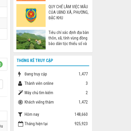
cáo khi đi nước ngoài
QUY CHẾ LÀM VIỆC MẪU
CỦA UBND XÃ, PHƯỜNG,
ĐẶC KHU
Tiêu chí xác định địa bàn
thôn, xã, tỉnh vùng đồng
bào dân tộc thiểu số và
miền núi
THỐNG KÊ TRUY CẬP
Đang truy cập
1,477
Thành viên online
3
Máy chủ tìm kiếm
2
Khách viếng thăm
1,472
Hôm nay
148,660
Tháng hiện tại
925,923
ều