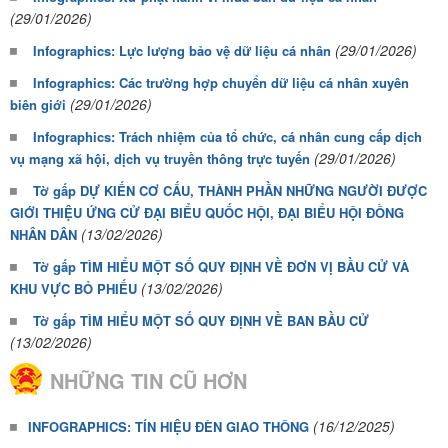
(29/01/2026)
(29/01/2026)
Infographics: Lực lượng bảo vệ dữ liệu cá nhân
Infographics: Các trường hợp chuyển dữ liệu cá nhân xuyên
(29/01/2026)
biên giới
Infographics: Trách nhiệm của tổ chức, cá nhân cung cấp dịch
(29/01/2026)
vụ mạng xã hội, dịch vụ truyền thông trực tuyến
Tờ gấp DỰ KIẾN CƠ CẤU, THÀNH PHẦN NHỮNG NGƯỜI ĐƯỢC
GIỚI THIỆU ỨNG CỬ ĐẠI BIỂU QUỐC HỘI, ĐẠI BIỂU HỘI ĐỒNG
(13/02/2026)
NHÂN DÂN
Tờ gấp TÌM HIỂU MỘT SỐ QUY ĐỊNH VỀ ĐƠN VỊ BẦU CỬ VÀ
(13/02/2026)
KHU VỰC BỎ PHIẾU
Tờ gấp TÌM HIỂU MỘT SỐ QUY ĐỊNH VỀ BAN BẦU CỬ
(13/02/2026)
NHỮNG TIN CŨ HƠN
(16/12/2025)
INFOGRAPHICS: TÍN HIỆU ĐÈN GIAO THÔNG