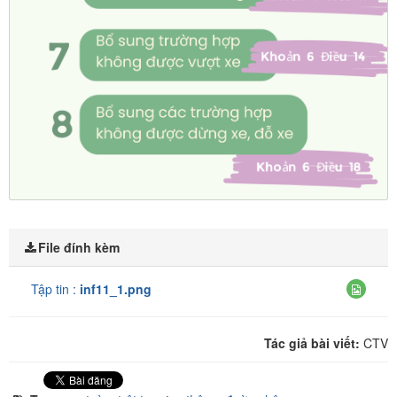
File đính kèm
Tập tin :
inf11_1.png
Tác giả bài viết:
CTV