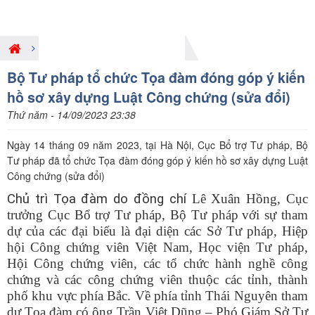
Hoạt động PBGDPL ở Trung ương
Bộ Tư pháp tổ chức Tọa đàm đóng góp ý kiến
hồ sơ xây dựng Luật Công chứng (sửa đổi)
Thứ năm - 14/09/2023 23:38
Ngày 14 tháng 09 năm 2023, tại Hà Nội, Cục Bổ trợ Tư pháp, Bộ
Tư pháp đã tổ chức Tọa đàm đóng góp ý kiến hồ sơ xây dựng Luật
Công chứng (sửa đổi)
Chủ trì Tọa đàm do đồng chí
Lê Xuân Hồng, Cục
trưởng Cục Bổ trợ
T
ư pháp, Bộ Tư pháp
với sự tham
dự của các đại biểu là
đại diện các Sở Tư pháp,
Hiệp
h
ộ
i
Công chứng viên Việt Nam, Học viện Tư pháp,
Hội Công chứng viên, các tổ chức hành nghề công
chứng và các công chứng viên thuộc các tỉnh, thành
phố khu vực phía Bắc. Về phía tỉnh Thái Nguyên tham
dự Tọa đàm có ông Trần Việt Dũng – Phó Giám Sở Tư