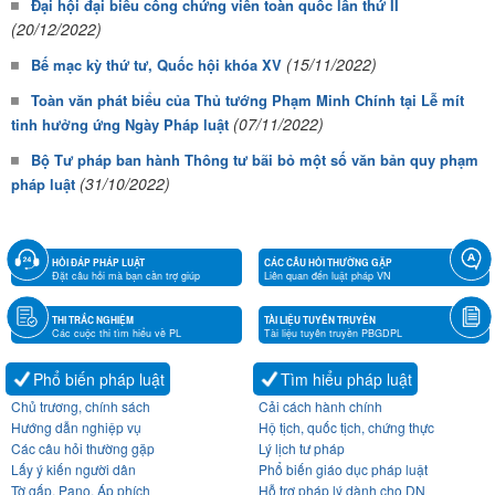
Đại hội đại biểu công chứng viên toàn quốc lần thứ II
(20/12/2022)
(15/11/2022)
Bế mạc kỳ thứ tư, Quốc hội khóa XV
Toàn văn phát biểu của Thủ tướng Phạm Minh Chính tại Lễ mít
(07/11/2022)
tinh hưởng ứng Ngày Pháp luật
Bộ Tư pháp ban hành Thông tư bãi bỏ một số văn bản quy phạm
(31/10/2022)
pháp luật
HỎI ĐÁP PHÁP LUẬT
CÁC CÂU HỎI THƯỜNG GẶP
Đặt câu hỏi mà bạn cần trợ giúp
Liên quan đến luật pháp VN
THI TRẮC NGHIỆM
TÀI LIỆU TUYÊN TRUYỀN
Các cuộc thi tìm hiểu về PL
Tài liệu tuyên truyền PBGDPL
Phổ biến pháp luật
Tìm hiểu pháp luật
Chủ trương, chính sách
Cải cách hành chính
Hướng dẫn nghiệp vụ
Hộ tịch, quốc tịch, chứng thực
Các câu hỏi thường gặp
Lý lịch tư pháp
Lấy ý kiến người dân
Phổ biến giáo dục pháp luật
Tờ gấp, Pano, Áp phích
Hỗ trợ pháp lý dành cho DN