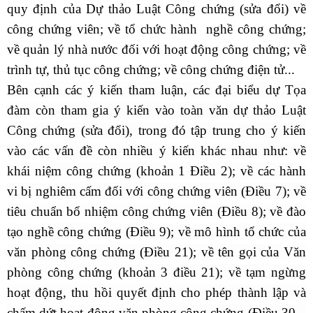
quy định của Dự thảo Luật Công chứng (sửa đổi) về
công chứng viên; về tổ chức hành nghề công chứng;
về quản lý nhà nước đối với hoạt động công chứng; về
trình tự, thủ tục công chứng; về công chứng điện tử...
Bên cạnh các ý kiến tham luận, các đại biểu dự Tọa
đàm còn tham gia ý kiến vào toàn văn dự
thảo
Luật
Công chứng (sửa đổi)
,
trong đó tập trung cho ý kiến
vào các vấn đề còn nhiều ý kiến khác nhau
như: về
khái niệm công chứng (khoản 1 Điều 2); về các hành
vi bị nghiêm cấm đối với công chứng viên (Điều 7); về
tiêu chuẩn bổ nhiệm công chứng viên (Điều 8); về đào
tạo nghề công chứng (Điều 9); về mô hình tổ chức của
văn phòng công chứng (Điều 21); về tên gọi của Văn
phòng công chứng (khoản 3 điều 21); về tạm ngừng
hoạt động, thu hồi quyết định cho phép thành lập và
chấm dứt hoạt động văn phòng công chứng (Điều 30 –