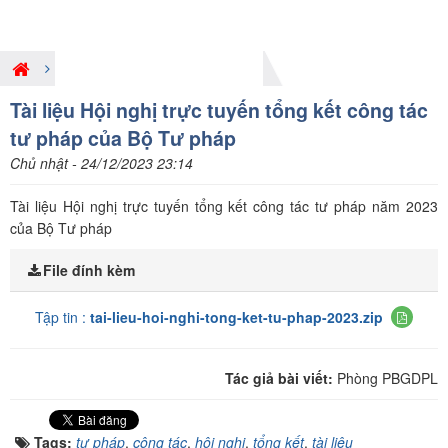
Hoạt động PBGDPL ở Trung ương
Tài liệu Hội nghị trực tuyến tổng kết công tác
tư pháp của Bộ Tư pháp
Chủ nhật - 24/12/2023 23:14
Tài liệu Hội nghị trực tuyến tổng kết công tác tư pháp năm 2023
của Bộ Tư pháp
File đính kèm
Tập tin :
tai-lieu-hoi-nghi-tong-ket-tu-phap-2023.zip
Tác giả bài viết:
Phòng PBGDPL
Tags:
tư pháp
,
công tác
,
hội nghị
,
tổng kết
,
tài liệu