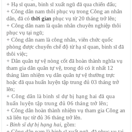
+ Hạ sĩ quan, binh sĩ xuất ngũ đã qua chiến đấu;
+ Công dân nam thôi phục vụ trong Công an nhân
dân, đã có
thời gian
phục vụ từ 20 tháng trở lên;
+ Công dân nam là quân nhân chuyên nghiệp thôi
phục vụ tại ngũ;
+ Công dân nam là công nhân, viên chức quốc
phòng được chuyển chế độ từ hạ sĩ quan, binh sĩ đã
thôi việc;
+ Dân quân tự vệ nòng cốt đã hoàn thành nghĩa vụ
tham gia dân quân tự vệ, trong đó có ít nhất 12
tháng làm nhiệm vụ dân quân tự vệ thường trực
hoặc đã qua huấn luyện tập trung đủ 03 tháng trở
lên;
+ Công dân là binh sĩ dự bị hạng hai đã qua
huấn luyện tập trung đủ 06 tháng trở lên;
+ Công dân hoàn thành nhiệm vụ tham gia Công an
xã liên tục từ đủ 36 tháng trở lên.
- Binh sĩ dự bị hạng hai
, gồm:
+ Công dân nam là binh sĩ xuất ngũ, đã phục vụ tại