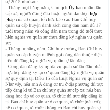
sự 2015 như sau:
-
Tháng một hằng năm, Chủ tịch
Ủy ban
nhân dân
cấp xã, người đứng đầu hoặc người đại diện
hợp
pháp
của cơ quan, tổ chức báo cáo Ban Chỉ huy
quân sự cấp huyện danh sách công dân nam đủ 17
tuổi trong năm và công dân nam trong độ tuổi thực
hiện nghĩa vụ quân sự chưa đăng ký nghĩa vụ quân
sự;
- Tháng tư hằng năm, Chỉ huy trưởng Ban Chỉ huy
quân sự cấp huyện ra lệnh gọi công dân thuộc diện
trên để đăng ký nghĩa vụ quân sự lần đầu;
-
Công dân đăng ký nghĩa vụ quân sự lần đầu phải
trực tiếp đăng ký tại cơ quan đăng ký nghĩa vụ quân
sự quy định tại Điều 15 của Luật Nghĩa vụ quân sự.
Như vậy, nếu anh A đang cư trú ở địa phương thì trực
tiếp đăng kí tại Ban chỉ huy quân sự cấp xã; nếu bạn
đang học tập tại cơ quan, tổ chức thì trực tiếp đăng kí
tại Ban chỉ huy quân sự ở cơ quan, tổ chức (nếu có);
nếu cơ quan, tổ chức không có Ban chỉ huy quân sự