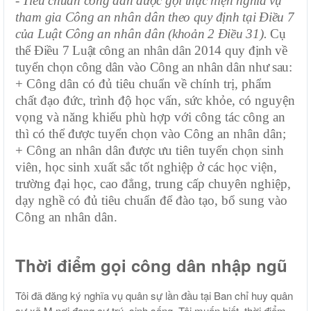
- Tiêu chuẩn công dân được gọi thực hiện nghĩa vụ
tham gia Công an nhân dân theo quy định tại Điều 7
của Luật Công an nhân dân (khoản 2 Điều 31).
Cụ
thể Điều 7 Luật công an nhân dân 2014 quy định về
tuyển chọn công dân vào Công an nhân dân như sau:
+ Công dân có đủ tiêu chuẩn về chính trị, phẩm
chất đạo đức, trình độ học vấn, sức khỏe, có nguyện
vọng và năng khiếu phù hợp với công tác công an
thì có thể được tuyển chọn vào Công an nhân dân;
+ Công an nhân dân được ưu tiên tuyển chọn sinh
viên, học sinh xuất sắc tốt nghiệp ở các học viện,
trường đại học, cao đẳng, trung cấp chuyên nghiệp,
dạy nghề có đủ tiêu chuẩn để đào tạo, bổ sung vào
Công an nhân dân.
Thời điểm gọi công dân nhập ngũ
Tôi đã đăng ký nghĩa vụ quân sự lần đầu tại Ban chỉ huy quân
sự xã M nơi đang cư trú, sinh sống. Tôi muốn biết, thời điểm