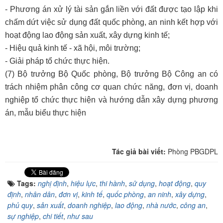
- Phương án xử lý tài sản gắn liền với đất được tạo lập khi
chấm dứt việc sử dụng đất quốc phòng, an ninh kết hợp với
hoạt động lao động sản xuất, xây dựng kinh tế;
- Hiệu quả kinh tế - xã hội, môi trường;
- Giải pháp tổ chức thực hiện.
(7) Bộ trưởng Bộ Quốc phòng, Bộ trưởng Bộ Công an có
trách nhiệm phân công cơ quan chức năng, đơn vị, doanh
nghiệp tổ chức thực hiện và hướng dẫn xây dựng phương
án, mẫu biểu thực hiện
Tác giả bài viết:
Phòng PBGDPL
Tags:
nghị định
,
hiệu lực
,
thi hành
,
sử dụng
,
hoạt động
,
quy
định
,
nhân dân
,
đơn vị
,
kinh tế
,
quốc phòng
,
an ninh
,
xây dựng
,
phủ quy
,
sản xuất
,
doanh nghiệp
,
lao động
,
nhà nước
,
công an
,
sự nghiệp
,
chi tiết
,
như sau