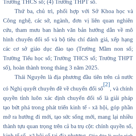
Trường THCS số; (4) Trường THPT số.
Thứ ba, chủ trì, phối hợp với Sở Khoa học và
Công nghệ, các sở, ngành, đơn vị liên quan nghiên
cứu, tham mưu ban hành văn bản hướng dẫn về mô
hình chuyển đổi số và bộ tiêu chí đánh giá, xếp hạng
các cơ sở giáo dục đào tạo (Trường Mầm non số;
Trường Tiểu học số; Trường THCS số; Trường THPT
số), hoàn thành trong tháng 3 năm 2025.
Thái Nguyên là địa phương đầu tiên trên cả nước
[2]
có Nghị quyết chuyên đề về chuyển đổi số
, và chính
quyền tỉnh luôn xác định chuyển đổi số là giải pháp
tạo bứt phá trong phát triển kinh tế - xã hội, góp phần
mở ra hướng đi mới, tạo sức sống mới, mang lại nhiều
thành tựu quan trọng trên cả ba trụ cột: chính quyền số,
kinh tế số, xã hội số tại địa phương.