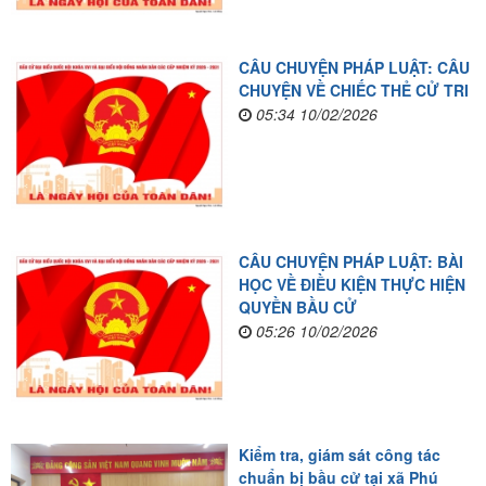
CÂU CHUYỆN PHÁP LUẬT: CÂU
CHUYỆN VỀ CHIẾC THẺ CỬ TRI
05:34 10/02/2026
CÂU CHUYỆN PHÁP LUẬT: BÀI
HỌC VỀ ĐIỀU KIỆN THỰC HIỆN
QUYỀN BẦU CỬ
05:26 10/02/2026
Kiểm tra, giám sát công tác
chuẩn bị bầu cử tại xã Phú