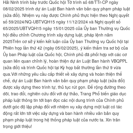
Hải Ninh trình bày trước Quốc hội Tờ trình số 68/TTr-CP ngày
08/02/2025 trình dự án Luật Ban hành văn bản quy phạm pháp luật
(sửa đổi). Nhiệm vụ này được Chính phủ thực hiện theo Nghị quyết
số 59/2024/NQ-UBTVQH15 ngày 11/12/2024 và Nghị quyết số
65/2025/UBTVQH15 ngày 15/01/2025 của Ủy ban Thường vụ Quốc
hội điều chỉnh Chương trình xây dựng luật, pháp lệnh năm
2025Trên cơ sở ý kiến kết luận của Ủy ban Thường vụ Quốc hội tại
Phiên họp lần thứ 42 (ngày 05/02/2025), ý kiến thẩm tra sơ bộ của
Ủy ban Pháp luật của Quốc hội, Chính phủ đã phối hợp với các cơ
quan liên quan chỉnh lý, hoàn thiện dự án Luật Ban hành VBQPPL
(sửa đổi) và trình Quốc hội tại Kỳ họp bất thường lần thứ 9 vừa
qua.Với những yêu cầu cấp thiết về xây dựng và hoàn thiện thể
chế, dự án Luật Ban hành văn bản quy phạm pháp luật (sửa đổi)
được xây dựng theo trình tự, thủ tục rút gọn. Để rộng đường theo
dõi, trao đổi, nghiên cứu đối với dự thảo, Trang Phổ biến giáo dục
pháp luật thông tin tới bạn đọc các nội dung trình của Chính phủ
dưới góc độ lập pháp đối với nhiệm vụ xây dựng một luật có tác
động rất lớn tới việc xây dựng và ban hành nhiều văn bản quy
phạm pháp luật trong hệ thống pháp luật của nước ta. Xin trân
trọng giới thiệu!