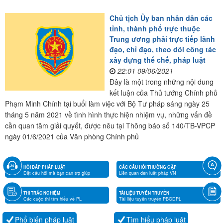
Chủ tịch Ủy ban nhân dân các
tỉnh, thành phố trực thuộc
Trung ương phải trực tiếp lãnh
đạo, chỉ đạo, theo dõi công tác
xây dựng thể chế, pháp luật
22:01 09/06/2021
Đây là một trong những nội dung
kết luận của Thủ tướng Chính phủ
Phạm Minh Chính tại buổi làm việc với Bộ Tư pháp sáng ngày 25
tháng 5 năm 2021 về tình hình thực hiện nhiệm vụ, những vấn đề
cần quan tâm giải quyết, được nêu tại Thông báo số 140/TB-VPCP
ngày 01/6/2021 của Văn phòng Chính phủ
HỎI ĐÁP PHÁP LUẬT
CÁC CÂU HỎI THƯỜNG GẶP
Đặt câu hỏi mà bạn cần trợ giúp
Liên quan đến luật pháp VN
THI TRẮC NGHIỆM
TÀI LIỆU TUYÊN TRUYỀN
Các cuộc thi tìm hiểu về PL
Tài liệu tuyên truyền PBGDPL
Phổ biến pháp luật
Tìm hiểu pháp luật