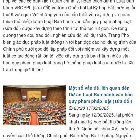
hợp với các cơ quan liên quan chỉnh lý, hoàn thiện dự án Luật Ban
hành VBQPPL (sửa đổi) và trình Quốc hội tại Kỳ họp bất thường lần
thứ 9 vừa qua.Với những yêu cầu cấp thiết về xây dựng và hoàn
thiện thể chế, dự án Luật Ban hành văn bản quy phạm pháp luật
(sửa đổi) được xây dựng theo trình tự, thủ tục rút gọn. Để rộng
đường theo dõi, trao đổi, nghiên cứu đối với dự thảo, Trang Phổ
biến giáo dục pháp luật thông tin tới bạn đọc các nội dung trình của
Chính phủ dưới góc độ lập pháp đối với nhiệm vụ xây dựng một
luật có tác động rất lớn tới việc xây dựng và ban hành nhiều văn
bản quy phạm pháp luật trong hệ thống pháp luật của nước ta. Xin
trân trọng giới thiệu!
Một số vấn đề liên quan đến
Dự án Luật Ban hành văn bản
quy phạm pháp luật (sửa đổi)
23:28 17/02/2025
Sáng ngày 12/02/2025, tại phiên
khai mạc Kỳ họp bất thường lần
thứ 9, Quốc hội khóa XV, thừa ủy
quyền của Thủ tướng Chính phủ, Bộ trưởng Bộ Tư pháp Nguyễn