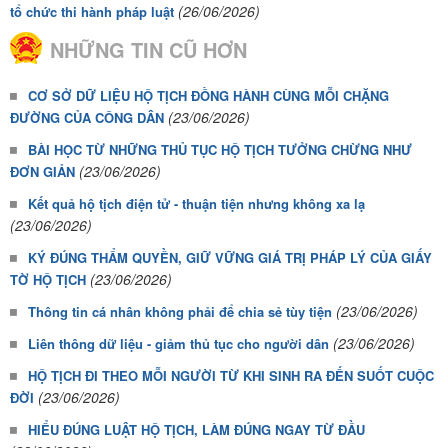
(26/06/2026)
tổ chức thi hành pháp luật
NHỮNG TIN CŨ HƠN
CƠ SỞ DỮ LIỆU HỘ TỊCH ĐỒNG HÀNH CÙNG MỖI CHẶNG
(23/06/2026)
ĐƯỜNG CỦA CÔNG DÂN
BÀI HỌC TỪ NHỮNG THỦ TỤC HỘ TỊCH TƯỞNG CHỪNG NHƯ
(23/06/2026)
ĐƠN GIẢN
Kết quả hộ tịch điện tử - thuận tiện nhưng không xa lạ
(23/06/2026)
KÝ ĐÚNG THẨM QUYỀN, GIỮ VỮNG GIÁ TRỊ PHÁP LÝ CỦA GIẤY
(23/06/2026)
TỜ HỘ TỊCH
(23/06/2026)
Thông tin cá nhân không phải để chia sẻ tùy tiện
(23/06/2026)
Liên thông dữ liệu - giảm thủ tục cho người dân
HỘ TỊCH ĐI THEO MỖI NGƯỜI TỪ KHI SINH RA ĐẾN SUỐT CUỘC
(23/06/2026)
ĐỜI
HIỂU ĐÚNG LUẬT HỘ TỊCH, LÀM ĐÚNG NGAY TỪ ĐẦU