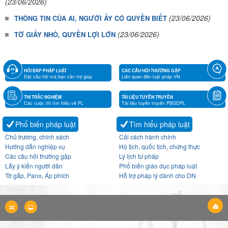
(23/06/2026)
(23/06/2026)
THÔNG TIN CỦA AI, NGƯỜI ẤY CÓ QUYỀN BIẾT
(23/06/2026)
TỜ GIẤY NHỎ, QUYỀN LỢI LỚN
HỎI ĐÁP PHÁP LUẬT
CÁC CÂU HỎI THƯỜNG GẶP
Đặt câu hỏi mà bạn cần trợ giúp
Liên quan đến luật pháp VN
THI TRẮC NGHIỆM
TÀI LIỆU TUYÊN TRUYỀN
Các cuộc thi tìm hiểu về PL
Tài liệu tuyên truyền PBGDPL
Phổ biến pháp luật
Tìm hiểu pháp luật
Chủ trương, chính sách
Cải cách hành chính
Hướng dẫn nghiệp vụ
Hộ tịch, quốc tịch, chứng thực
Các câu hỏi thường gặp
Lý lịch tư pháp
Lấy ý kiến người dân
Phổ biến giáo dục pháp luật
Tờ gấp, Pano, Áp phích
Hỗ trợ pháp lý dành cho DN