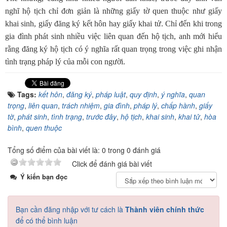
nghĩ hộ tịch chỉ đơn giản là những giấy tờ quen thuộc như giấy
khai sinh, giấy đăng ký kết hôn hay giấy khai tử. Chỉ đến khi trong
gia đình phát sinh nhiều việc liên quan đến hộ tịch, anh mới hiểu
rằng đăng ký hộ tịch có ý nghĩa rất quan trọng trong việc ghi nhận
tình trạng pháp lý của mỗi con người.
Tags:
kết hôn
,
đăng ký
,
pháp luật
,
quy định
,
ý nghĩa
,
quan
trọng
,
liên quan
,
trách nhiệm
,
gia đình
,
pháp lý
,
chấp hành
,
giấy
tờ
,
phát sinh
,
tình trạng
,
trước đây
,
hộ tịch
,
khai sinh
,
khai tử
,
hòa
bình
,
quen thuộc
Tổng số điểm của bài viết là: 0 trong 0 đánh giá
Click để đánh giá bài viết
Ý kiến bạn đọc
Bạn cần đăng nhập với tư cách là
Thành viên chính thức
để có thể bình luận