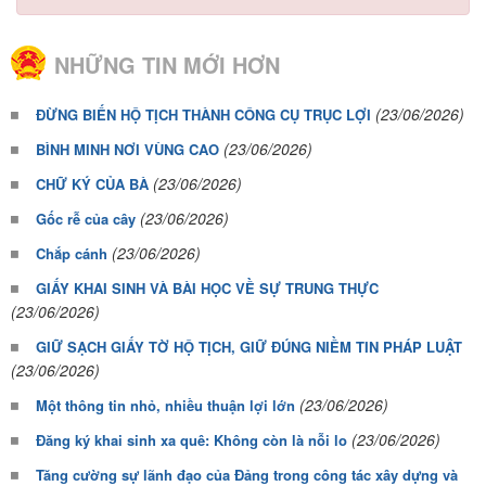
NHỮNG TIN MỚI HƠN
(23/06/2026)
ĐỪNG BIẾN HỘ TỊCH THÀNH CÔNG CỤ TRỤC LỢI
(23/06/2026)
BÌNH MINH NƠI VÙNG CAO
(23/06/2026)
CHỮ KÝ CỦA BÀ
(23/06/2026)
Gốc rễ của cây
(23/06/2026)
Chắp cánh
GIẤY KHAI SINH VÀ BÀI HỌC VỀ SỰ TRUNG THỰC
(23/06/2026)
GIỮ SẠCH GIẤY TỜ HỘ TỊCH, GIỮ ĐÚNG NIỀM TIN PHÁP LUẬT
(23/06/2026)
(23/06/2026)
Một thông tin nhỏ, nhiều thuận lợi lớn
(23/06/2026)
Đăng ký khai sinh xa quê: Không còn là nỗi lo
Tăng cường sự lãnh đạo của Đảng trong công tác xây dựng và