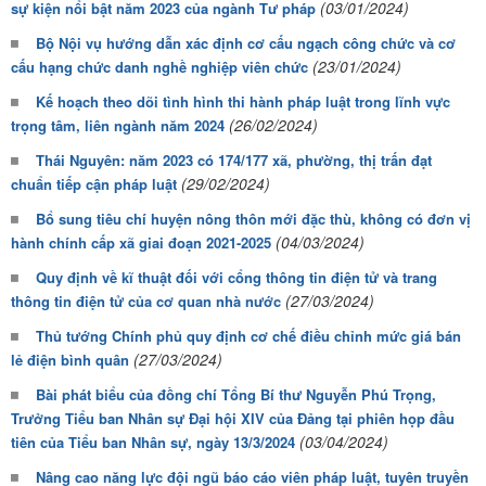
(03/01/2024)
sự kiện nổi bật năm 2023 của ngành Tư pháp
Bộ Nội vụ hướng dẫn xác định cơ cấu ngạch công chức và cơ
(23/01/2024)
cấu hạng chức danh nghề nghiệp viên chức
Kế hoạch theo dõi tình hình thi hành pháp luật trong lĩnh vực
(26/02/2024)
trọng tâm, liên ngành năm 2024
Thái Nguyên: năm 2023 có 174/177 xã, phường, thị trấn đạt
(29/02/2024)
chuẩn tiếp cận pháp luật
Bổ sung tiêu chí huyện nông thôn mới đặc thù, không có đơn vị
(04/03/2024)
hành chính cấp xã giai đoạn 2021-2025
Quy định về kĩ thuật đối với cổng thông tin điện tử và trang
(27/03/2024)
thông tin điện tử của cơ quan nhà nước
Thủ tướng Chính phủ quy định cơ chế điều chỉnh mức giá bán
(27/03/2024)
lẻ điện bình quân
Bài phát biểu của đồng chí Tổng Bí thư Nguyễn Phú Trọng,
Trưởng Tiểu ban Nhân sự Đại hội XIV của Đảng tại phiên họp đầu
(03/04/2024)
tiên của Tiểu ban Nhân sự, ngày 13/3/2024
Nâng cao năng lực đội ngũ báo cáo viên pháp luật, tuyên truyền