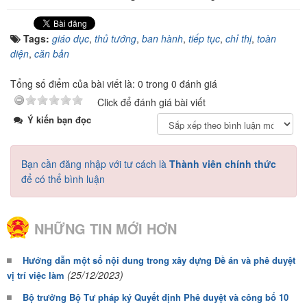
Tags:
giáo dục
,
thủ tướng
,
ban hành
,
tiếp tục
,
chỉ thị
,
toàn
diện
,
căn bản
Tổng số điểm của bài viết là: 0 trong 0 đánh giá
Click để đánh giá bài viết
Ý kiến bạn đọc
Bạn cần đăng nhập với tư cách là
Thành viên chính thức
để có thể bình luận
NHỮNG TIN MỚI HƠN
Hướng dẫn một số nội dung trong xây dựng Đề án và phê duyệt
(25/12/2023)
vị trí việc làm
Bộ trưởng Bộ Tư pháp ký Quyết định Phê duyệt và công bố 10