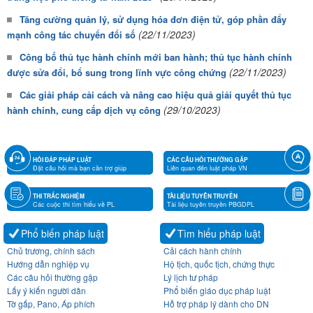
Tăng cường quản lý, sử dụng hóa đơn điện tử, góp phần đẩy
(22/11/2023)
mạnh công tác chuyển đổi số
Công bố thủ tục hành chính mới ban hành; thủ tục hành chính
(22/11/2023)
được sửa đổi, bổ sung trong lĩnh vực công chứng
Các giải pháp cải cách và nâng cao hiệu quả giải quyết thủ tục
(29/10/2023)
hành chính, cung cấp dịch vụ công
HỎI ĐÁP PHÁP LUẬT
CÁC CÂU HỎI THƯỜNG GẶP
Đặt câu hỏi mà bạn cần trợ giúp
Liên quan đến luật pháp VN
THI TRẮC NGHIỆM
TÀI LIỆU TUYÊN TRUYỀN
Các cuộc thi tìm hiểu về PL
Tài liệu tuyên truyền PBGDPL
Phổ biến pháp luật
Tìm hiểu pháp luật
Chủ trương, chính sách
Cải cách hành chính
Hướng dẫn nghiệp vụ
Hộ tịch, quốc tịch, chứng thực
Các câu hỏi thường gặp
Lý lịch tư pháp
Lấy ý kiến người dân
Phổ biến giáo dục pháp luật
Tờ gấp, Pano, Áp phích
Hỗ trợ pháp lý dành cho DN