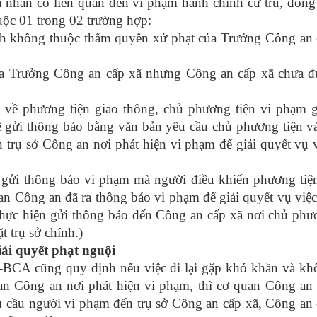
á nhân có liên quan đến vi phạm hành chính cư trú, đóng
uộc 01 trong 02 trường hợp:
nh không thuộc thẩm quyền xử phạt của Trưởng Công an 
ủa Trưởng Công an cấp xã nhưng Công an cấp xã chưa đ
n về phương tiện giao thông, chủ phương tiện vi phạm 
ẽ gửi thông báo bằng văn bản yêu cầu chủ phương tiện v
n trụ sở Công an nơi phát hiện vi phạm để giải quyết vụ 
 gửi thông báo vi phạm mà người điều khiển phương tiệ
n Công an đã ra thông báo vi phạm để giải quyết vụ việc
 thực hiện gửi thông báo đến Công an cấp xã nơi chủ ph
ặt trụ sở chính.)
iải quyết phạt nguội
BCA cũng quy định nếu việc đi lại gặp khó khăn và kh
quan Công an nơi phát hiện vi phạm, thì cơ quan Công an
u cầu người vi phạm đến trụ sở Công an cấp xã, Công an