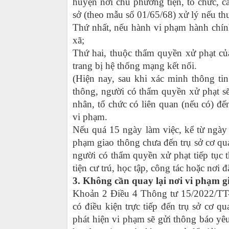
huyện nơi chủ phương tiện, tổ chức, c
sở (theo mẫu số 01/65/68) xử lý nếu th
Thứ nhất, nếu hành vi phạm hành chí
xã;
Thứ hai, thuộc thẩm quyền xử phạt c
trang bị hệ thống mạng kết nối.
(Hiện nay, sau khi xác minh thông ti
thông, người có thẩm quyền xử phạt s
nhân, tổ chức có liên quan (nếu có) đế
vi phạm.
Nếu quá 15 ngày làm việc, kể từ ngày
phạm giao thông chưa đến trụ sở cơ qua
người có thẩm quyền xử phạt tiếp tục
tiện cư trú, học tập, công tác hoặc nơi đ
3. Không cần quay lại nơi vi phạm g
Khoản 2 Điều 4 Thông tư 15/2022/TT-
có điều kiện trực tiếp đến trụ sở cơ 
phát hiện vi phạm sẽ gửi thông báo yê