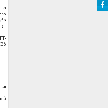
uan
 báo
uyên
.)
TT-
 Bộ
 tại
c mở