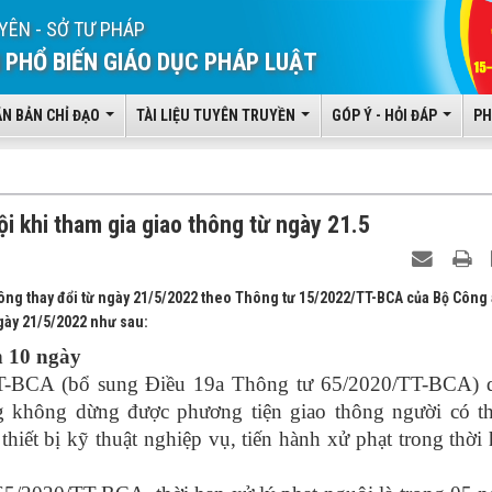
YÊN - SỞ TƯ PHÁP
 PHỔ BIẾN GIÁO DỤC PHÁP LUẬT
ĂN BẢN CHỈ ĐẠO
TÀI LIỆU TUYÊN TRUYỀN
GÓP Ý - HỎI ĐÁP
PH
i khi tham gia giao thông từ ngày 21.5
ông thay đổi từ ngày 21/5/2022 theo Thông tư 15/2022/TT-BCA của Bộ Công
gày 21/5/2022 như sau:
n 10 ngày
T-BCA (bổ sung Điều 19a Thông tư 65/2020/TT-BCA) 
g không dừng được phương tiện giao thông người có t
hiết bị kỹ thuật nghiệp vụ, tiến hành xử phạt trong thời