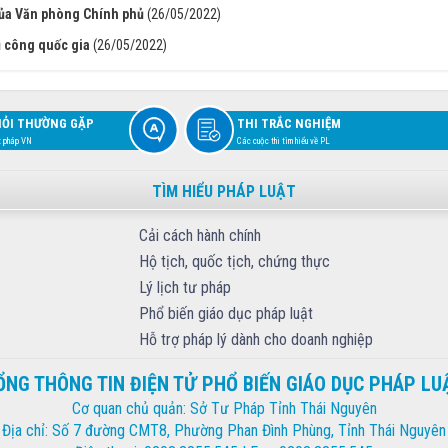
của Văn phòng Chính phủ
(26/05/2022)
ụ công quốc gia
(26/05/2022)
HỎI THƯỜNG GẶP
THI TRẮC NGHIỆM
t pháp VN
Các cuộc thi tìm hiểu về PL
TÌM HIỂU PHÁP LUẬT
Cải cách hành chính
Hộ tịch, quốc tịch, chứng thực
Lý lịch tư pháp
Phổ biến giáo dục pháp luật
Hỗ trợ pháp lý dành cho doanh nghiệp
ỔNG THÔNG TIN ĐIỆN TỬ PHỔ BIẾN GIÁO DỤC PHÁP LU
Cơ quan chủ quản: Sở Tư Pháp Tỉnh Thái Nguyên
Địa chỉ: Số 7 đường CMT8, Phường Phan Đình Phùng, Tỉnh Thái Nguyên