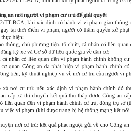
65/2020/TT-BCA, thời hạn xử lý phạt nguội là trong 05 
ông an nơi người vi phạm cư trú để giải quyết
2/TT-BCA, khi xác định có hành vi vi phạm giao thông 
gay tại thời điểm vi phạm, người có thẩm quyền xử phạt
 thực hiện:
ao thông, chủ phương tiện, tổ chức, cá nhân có liên quan
đăng ký xe và Cơ sở dữ liệu quốc gia về dân cư;
, cá nhân có liên quan đến vi phạm hành chính không cư 
i cơ quan Công an đã phát hiện vi phạm hành chính có 
ng tiện, kỹ thuật nghiệp vụ về nơi cư trú của người vi 
xã nơi cư trú: nếu xác định vi phạm hành chính đó th
n cấp xã thì chuyển kết quả thu thập được Công an cấp
có liên quan đến vi phạm hành chính cư trú, đóng trụ sở (
vụ việc vi phạm (khi được trang bị hệ thống mạng kết nối
uyện nơi cư trú: kết quả phạt nguội gửi về cho Công an