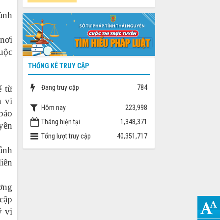
ành
 nơi
buộc
THỐNG KÊ TRUY CẬP
 từ
Đang truy cập
784
 vi
Hôm nay
223,998
 báo
Tháng hiện tại
1,348,371
uyền
Tổng lượt truy cập
40,351,717
Cảnh
liên
ương
 cập
ý vi