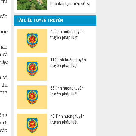
 trụ
bào dân tộc thiểu số và
miền núi
cấp
TÀI LIỆU TUYÊN TRUYỀN
ược
40 tình huống tuyên
truyền pháp luật
giao
à cá
110 tình huống tuyên
việc
truyền pháp luật
n vi
 thì
65 tình huống tuyên
ương
truyền pháp luật
ông
40 Tình huống tuyên
 nơi
truyền pháp luật
 cấp