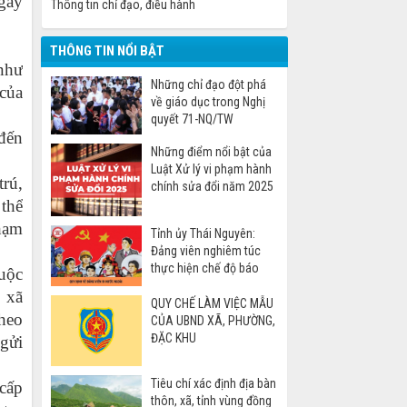
ngày
Thông tin chỉ đạo, điều hành
THÔNG TIN NỔI BẬT
như
Những chỉ đạo đột phá
 của
về giáo dục trong Nghị
quyết 71-NQ/TW
 đến
Những điểm nổi bật của
Luật Xử lý vi phạm hành
trú,
chính sửa đổi năm 2025
thể
phạm
Tỉnh ủy Thái Nguyên:
Đảng viên nghiêm túc
thực hiện chế độ báo
uộc
cáo khi đi nước ngoài
 xã
QUY CHẾ LÀM VIỆC MẪU
theo
CỦA UBND XÃ, PHƯỜNG,
ĐẶC KHU
 gửi
Tiêu chí xác định địa bàn
 cấp
thôn, xã, tỉnh vùng đồng