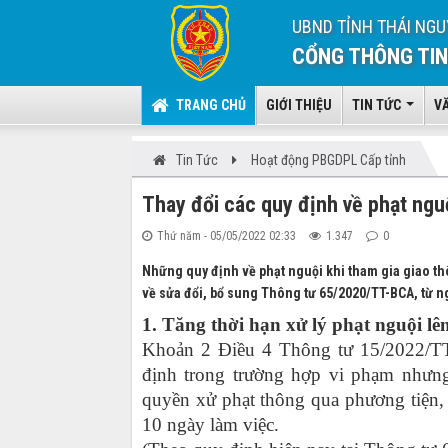
UBND TỈNH THÁI NGU
CỔNG THÔNG TIN
TRANG CHỦ
GIỚI THIỆU
TIN TỨC
V
Tin Tức
Hoạt động PBGDPL Cấp tỉnh
Thay đổi các quy định về phạt nguộ
Thứ năm - 05/05/2022 02:33
1.347
0
Những quy định về phạt nguội khi tham gia giao th
về sửa đổi, bổ sung Thông tư 65/2020/TT-BCA, từ n
1. Tăng thời hạn xử lý phạt nguội lê
Khoản 2 Điều 4 Thông tư 15/2022/T
định trong trường hợp vi phạm nhưn
quyền xử phạt thông qua phương tiện, t
10 ngày làm việc.