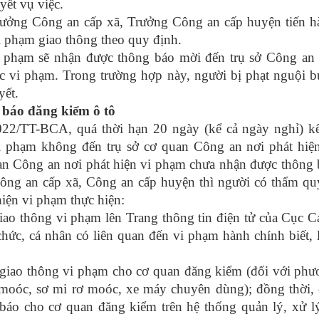
yết vụ việc.
rưởng Công an cấp xã, Trưởng Công an cấp huyện tiến h
vi phạm giao thông theo quy định.
vi phạm sẽ nhận được thông báo mời đến trụ sở Công an
ệc vi phạm. Trong trường hợp này, người bị phạt nguội 
yết.
 báo đăng kiểm ô tô
22/TT-BCA, quá thời hạn 20 ngày (kể cả ngày nghỉ) kể
i phạm không đến trụ sở cơ quan Công an nơi phát hiện
uan Công an nơi phát hiện vi phạm chưa nhận được thông
 Công an cấp xã, Công an cấp huyện thì người có thẩm q
iện vi phạm thực hiện:
giao thông vi phạm lên Trang thông tin điện tử của Cục 
chức, cá nhân có liên quan đến vi phạm hành chính biết, 
 giao thông vi phạm cho cơ quan đăng kiểm (đối với ph
ơ moóc, sơ mi rơ moóc, xe máy chuyên dùng); đồng thời,
 báo cho cơ quan đăng kiểm trên hệ thống quản lý, xử l