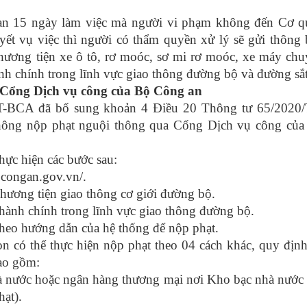
hạn 15 ngày làm việc mà người vi phạm không đến Cơ q
yết vụ việc thì người có thẩm quyền xử lý sẽ gửi thông
hương tiện xe ô tô, rơ moóc, sơ mi rơ moóc, xe máy ch
nh chính trong lĩnh vực giao thông đường bộ và đường sắt
i Cổng Dịch vụ công của Bộ Công an
T-BCA đã bổ sung khoản 4 Điều 20 Thông tư 65/2020/
hông nộp phạt nguội thông qua Cổng Dịch vụ công của
hực hiện các bước sau:
ocongan.gov.vn/.
ương tiện giao thông cơ giới đường bộ.
ành chính trong lĩnh vực giao thông đường bộ.
heo hướng dẫn của hệ thống để nộp phạt.
n có thể thực hiện nộp phạt theo 04 cách khác, quy định
ao gồm:
Nhà nước hoặc ngân hàng thương mại nơi Kho bạc nhà nướ
hạt).