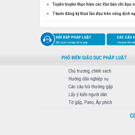
Tuyên truyền thực hiện các Văn bản chỉ đạo 
7 bước đăng ký thuế lần đầu trên cổng dịch v
HỎI ĐÁP PHÁP LUẬT
CÁC CÂU 
Đặt câu hỏi mà bạn cần trợ giúp
Liên quan đến luậ
PHỔ BIẾN GIÁO DỤC PHÁP LUẬT
Chủ trương, chính sách
Hướng dẫn nghiệp vụ
Các câu hỏi thường gặp
Lấy ý kiến người dân
Tờ gấp, Pano, Áp phích
C