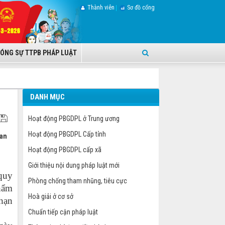
Thành viên
Sơ đồ cổng
ÓNG SỰ TTPB PHÁP LUẬT
DANH MỤC
Hoạt động PBGDPL ở Trung ương
Hoạt động PBGDPL Cấp tỉnh
 an
Hoạt động PBGDPL cấp xã
Giới thiệu nội dung pháp luật mới
quy
Phòng chống tham nhũng, tiêu cực
hẩm
Hoà giải ở cơ sở
 hạn
Chuẩn tiếp cận pháp luật