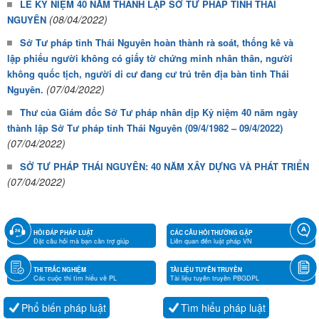
LỄ KỶ NIỆM 40 NĂM THÀNH LẬP SỞ TƯ PHÁP TỈNH THÁI
(08/04/2022)
NGUYÊN
Sở Tư pháp tỉnh Thái Nguyên hoàn thành rà soát, thống kê và
lập phiếu người không có giấy tờ chứng minh nhân thân, người
không quốc tịch, người di cư đang cư trú trên địa bàn tỉnh Thái
(07/04/2022)
Nguyên.
Thư của Giám đốc Sở Tư pháp nhân dịp Kỷ niệm 40 năm ngày
thành lập Sở Tư pháp tỉnh Thái Nguyên (09/4/1982 – 09/4/2022)
(07/04/2022)
SỞ TƯ PHÁP THÁI NGUYÊN: 40 NĂM XÂY DỰNG VÀ PHÁT TRIỂN
(07/04/2022)
HỎI ĐÁP PHÁP LUẬT
CÁC CÂU HỎI THƯỜNG GẶP
Đặt câu hỏi mà bạn cần trợ giúp
Liên quan đến luật pháp VN
THI TRẮC NGHIỆM
TÀI LIỆU TUYÊN TRUYỀN
Các cuộc thi tìm hiểu về PL
Tài liệu tuyên truyền PBGDPL
Phổ biến pháp luật
Tìm hiểu pháp luật