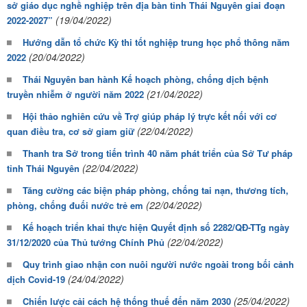
sở giáo dục nghề nghiệp trên địa bàn tỉnh Thái Nguyên giai đoạn
(19/04/2022)
2022-2027”
Hướng dẫn tổ chức Kỳ thi tốt nghiệp trung học phổ thông năm
(20/04/2022)
2022
Thái Nguyên ban hành Kế hoạch phòng, chống dịch bệnh
(21/04/2022)
truyền nhiễm ở người năm 2022
Hội thảo nghiên cứu về Trợ giúp pháp lý trực kết nối với cơ
(22/04/2022)
quan điều tra, cơ sở giam giữ
Thanh tra Sở trong tiến trình 40 năm phát triển của Sở Tư pháp
(22/04/2022)
tỉnh Thái Nguyên
Tăng cường các biện pháp phòng, chống tai nạn, thương tích,
(22/04/2022)
phòng, chống đuối nước trẻ em
Kế hoạch triển khai thực hiện Quyết định số 2282/QĐ-TTg ngày
(22/04/2022)
31/12/2020 của Thủ tướng Chính Phủ
Quy trình giao nhận con nuôi người nước ngoài trong bối cảnh
(24/04/2022)
dịch Covid-19
(25/04/2022)
Chiến lược cải cách hệ thống thuế đến năm 2030