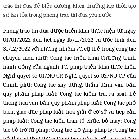
trào
thi đua để biểu
dương, khen thưởng
kịp
thời, tạo
sự lan tỏa
trong phong
trào
thi đua
yêu nước.
Phong trào thi đua được triển khai thực hiện từ ngày
01/01/2022 đến hết ngày 15/11/2022 và ước tính đến
31/12/2022 với những nhiệm vụ cụ thể trong công tác
chuyên môn như: Công tác triển khai Chương trình
hành động của ngành Tư pháp triển khai thực hiện
Nghị quyết số 01/NQ-CP, Nghị quyết số 02/NQ-CP của
Chính phủ; Công tác xây dựng, thẩm định văn bản
quy phạm pháp luật; Công tác kiểm tra, rà soát, hệ
thống hóa văn bản quy phạm pháp luật; Công tác phổ
biến, giáo dục pháp luật, hoà giải ở cơ sở và tiếp cận
pháp luật; Công tác kiện toàn tổ chức, bộ máy; Công
tác bổ trợ tư pháp; Công tác trợ giúp pháp lý; Công tác
hộ tịch, chứng thực; Công tác quản lý xử lý vi phạm