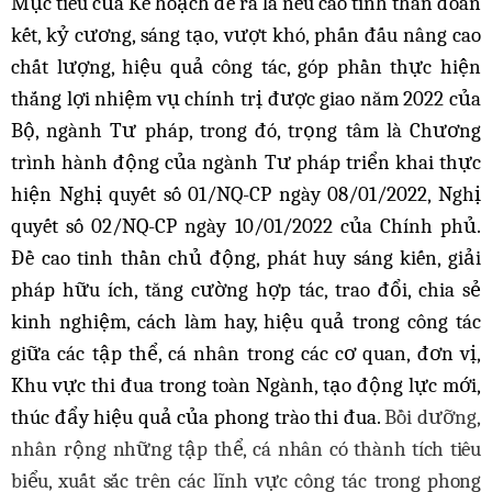
Mục tiêu của Kế hoạch đề ra là nêu cao tinh thần đoàn
kết, kỷ cương, sáng tạo, vượt khó, phấn đấu nâng cao
chất lượng, hiệu quả công tác, góp phần thực hiện
thắng lợi nhiệm vụ chính trị được giao năm 2022 của
Bộ, ngành Tư pháp, trong đó, trọng tâm là Chương
trình hành động của ngành Tư pháp triển khai thực
hiện Nghị quyết số 01/NQ-CP ngày 08/01/2022, Nghị
quyết số 02/NQ-CP ngày 10/01/2022 của Chính phủ.
Đề cao tinh thần chủ động, phát huy sáng kiến, giải
pháp hữu ích, tăng cường hợp tác, trao đổi, chia sẻ
kinh nghiệm, cách làm hay, hiệu quả trong công tác
giữa các tập thể, cá nhân trong các cơ quan, đơn vị,
Khu vực thi đua trong toàn Ngành, tạo động lực mới,
thúc đẩy hiệu quả của phong trào thi đua.
Bồi dưỡng,
nhân rộng
những
tập
thể,
cá
nhân
có
thành tích tiêu
biểu,
xuất
sắc
trên các lĩnh
vực
công tác
trong phong