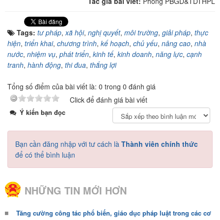
Tác giả bài viết:
Phòng PBGD&TDTHPL
Tags:
tư pháp
,
xã hội
,
nghị quyết
,
môi trường
,
giải pháp
,
thực
hiện
,
triển khai
,
chương trình
,
kế hoạch
,
chủ yếu
,
nâng cao
,
nhà
nước
,
nhiệm vụ
,
phát triển
,
kinh tế
,
kinh doanh
,
năng lực
,
cạnh
tranh
,
hành động
,
thi đua
,
thắng lợi
Tổng số điểm của bài viết là: 0 trong 0 đánh giá
Click để đánh giá bài viết
Ý kiến bạn đọc
Bạn cần đăng nhập với tư cách là
Thành viên chính thức
để có thể bình luận
NHỮNG TIN MỚI HƠN
Tăng cường công tác phổ biến, giáo dục pháp luật trong các cơ