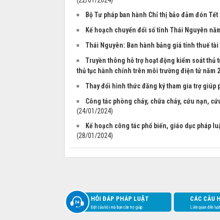
(22/01/2024)
Bộ Tư pháp ban hành Chỉ thị bảo đảm đón Tết
Kế hoạch chuyển đổi số tỉnh Thái Nguyên nă
Thái Nguyên: Ban hành bảng giá tính thuế tài
Truyền thông hỗ trợ hoạt động kiểm soát thủ t
thủ tục hành chính trên môi trường điện tử năm 
Thay đổi hình thức đăng ký tham gia trợ giúp 
Công tác phòng cháy, chữa cháy, cứu nạn, cứu
(24/01/2024)
Kế hoạch công tác phổ biến, giáo dục pháp luậ
(28/01/2024)
HỎI ĐÁP PHÁP LUẬT
CÁC CÂU 
Đặt câu hỏi mà bạn cần trợ giúp
Liên quan đến luậ