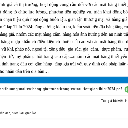
ình giá cả thị trường, hoạt động cung cầu đối với các mặt hàng thiết 
 động tổ chức lực lượng, phương tiện nghiệp vụ, triển khai đồng bộ
ăn chặn hiệu quả hoạt động buôn lậu, gian lận thương mại và hàng giả
n Giáp Thìn 2024; tăng cường kiểm tra, kiểm soát trên địa bàn; tăng c
hàng giả, nhóm các mặt hàng cấm, hàng hóa ảnh hưởng đến an ninh trật
, hàng nhập khẩu có điều kiện có thuế suất cao và các mặt hàng tiêu 
, vũ khí, pháo nổ, ngoại tệ, xăng dầu, gia súc, gia cầm, thực phẩm, r
 tử, mỹ phẩm, thời trang cao cấp,...nhóm các mặt hàng thiết yếu
ình trạng đầu cơ, găm hàng, tăng giá trái với quy định của pháp luật;
cho nhân dân trên địa bàn…
n-thuong-mai-va-hang-gia-truoc-trong-va-sau-tet-giap-thin-2024.pdf
Tác giả bài viết:
H
yên đán
,
buôn lậu
,
gian lận