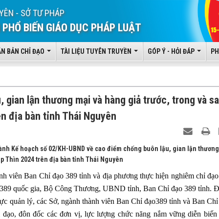
YÊN - SỞ TƯ PHÁP
 PHỔ BIẾN GIÁO DỤC PHÁP LUẬT
ĂN BẢN CHỈ ĐẠO
TÀI LIỆU TUYÊN TRUYỀN
GÓP Ý - HỎI ĐÁP
PH
gian lận thương mại và hàng giả trước, trong và s
n địa bàn tỉnh Thái Nguyên
hành Kế hoạch số 02/KH-UBND về cao điểm chống buôn lậu, gian lận thương
áp Thìn 2024 trên địa bàn tỉnh Thái Nguyên
h viên Ban Chỉ đạo 389 tỉnh và địa phương thực hiện nghiêm chỉ đạo
 389 quốc gia, Bộ Công Thương, UBND tỉnh, Ban Chỉ đạo 389 tỉnh. 
 vực quản lý, các Sở, ngành thành viên Ban Chỉ đạo389 tỉnh và Ban Chỉ
 đạo, đôn đốc các đơn vị, lực lượng chức năng nắm vững diễn biến 