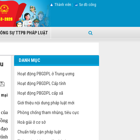
Thành viên
Sơ đồ cổng
ÓNG SỰ TTPB PHÁP LUẬT
DANH MỤC
au
Hoạt động PBGDPL ở Trung ương
Hoạt động PBGDPL Cấp tỉnh
Hoạt động PBGDPL cấp xã
 mại
Giới thiệu nội dung pháp luật mới
 của
Phòng chống tham nhũng, tiêu cực
Đồng
Hoà giải ở cơ sở
 đạo
Chuẩn tiếp cận pháp luật
tình