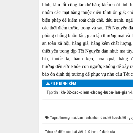
hình, làm tốt công tác dự báo; kiểm soát tình h
nhóm các mặt hàng thuộc diện bình ổn giá; chủ
biện pháp để kiểm soát chặt chẽ, đấu tranh, ng
các thời điểm trước, trong và sau Tết Nguyên đá
phòng chống buôn lậu, gian lận thương mại và 
an toàn xã hội, hàng giả, hàng kém chất lượng
thiết yếu trong dịp Tết Nguyên đán như: ma túy
bia, thuốc lá, bánh kẹo, hoa quả, hàng điện
hưởng đến sức khỏe con người; không để xảy ra t
bảo ổn định thị trường để phục vụ nhu cầu Tết 
FILE ĐÍNH KÈM
Tập tin :
kh-02-cao-diem-chong-buon-lau-gian-la
Tags:
thương mại
,
ban hành
,
nhân dân
,
kế hoạch
,
tết ngu
Tổng số điểm của bài viết là: 0 trong 0 đánh giá