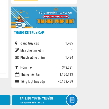
THỐNG KÊ TRUY CẬP
Đang truy cập
1,485
Máy chủ tìm kiếm
1
Khách viếng thăm
1,484
Hôm nay
348,381
Tháng hiện tại
1,150,113
Tổng lượt truy cập
40,153,459
TÀI LIỆU TUYÊN TRUYỀN
Tài liệu tuyên truyền PBGDPL