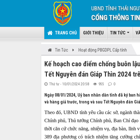
UBND TỈNH THÁI NGU
CỔNG THÔNG TIN
TRANG CHỦ
GIỚI THIỆU
TIN TỨC
V
Tin Tức
Hoạt động PBGDPL Cấp tỉnh
Kế hoạch cao điểm chống buôn lậu, 
Tết Nguyên đán Giáp Thìn 2024 trê
Thứ tư - 10/01/2024 20:58
955
0
Ngày 08/01/2024, Uỷ ban nhân dân tỉnh đã ký ban 
và hàng giả trước, trong và sau Tết Nguyên đán Gi
Theo đó, UBND tỉnh yêu cầu các sở, ngành thàn
Chính phủ, Thủ tướng Chính phủ, Ban Chỉ đạo
thời căn cứ chức năng, nhiệm vụ, địa bàn, lĩnh
389 địa phương có trách nhiệm tăng cường chỉ