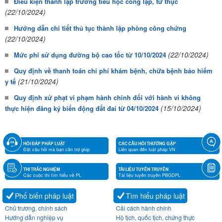
Điều kiện thành lập trường tiểu học công lập, tư thục
(22/10/2024)
Hướng dẫn chi tiết thủ tục thành lập phòng công chứng
(22/10/2024)
(22/10/2024)
Mức phí sử dụng đường bộ cao tốc từ 10/10/2024
Quy định về thanh toán chi phí khám bệnh, chữa bệnh bảo hiểm
(21/10/2024)
y tế
Quy định xử phạt vi phạm hành chính đối với hành vi không
(15/10/2024)
thực hiện đăng ký biến động đất đai từ 04/10/2024
HỎI ĐÁP PHÁP LUẬT
CÁC CÂU HỎI THƯỜNG GẶP
Đặt câu hỏi mà bạn cần trợ giúp
Liên quan đến luật pháp VN
THI TRẮC NGHIỆM
TÀI LIỆU TUYÊN TRUYỀN
Các cuộc thi tìm hiểu về PL
Tài liệu tuyên truyền PBGDPL
Phổ biến pháp luật
Tìm hiểu pháp luật
Chủ trương, chính sách
Cải cách hành chính
Hướng dẫn nghiệp vụ
Hộ tịch, quốc tịch, chứng thực