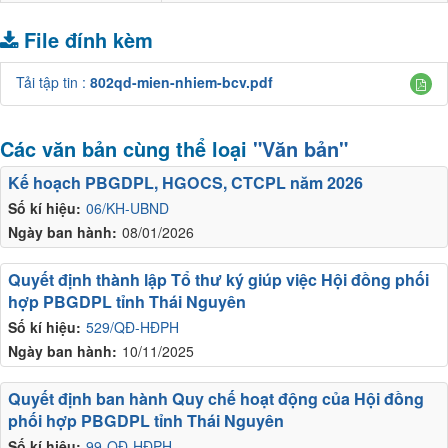
File đính kèm
Tải tập tin :
802qd-mien-nhiem-bcv.pdf
Các văn bản cùng thể loại
"Văn bản"
Kế hoạch PBGDPL, HGOCS, CTCPL năm 2026
Số kí hiệu:
06/KH-UBND
Ngày ban hành:
08/01/2026
Quyết định thành lập Tổ thư ký giúp việc Hội đồng phối
hợp PBGDPL tỉnh Thái Nguyên
Số kí hiệu:
529/QĐ-HĐPH
Ngày ban hành:
10/11/2025
Quyết định ban hành Quy chế hoạt động của Hội đồng
phối hợp PBGDPL tỉnh Thái Nguyên
Số kí hiệu:
99-QĐ-HĐPH