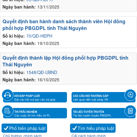
Ngày ban hành:
13/11/2025
Quyết định ban hành danh sách thành viên Hội đồng
phối hợp PBGDPL tỉnh Thái Nguyên
Số kí hiệu:
70/QĐ-HĐPH
Ngày ban hành:
19/10/2025
Quyết định thành lập Hội đồng phối hợp PBGDPL tỉnh
Thái Nguyên
Số kí hiệu:
1548/QĐ-UBND
Ngày ban hành:
16/10/2025
HỎI ĐÁP PHÁP LUẬT
CÁC CÂU HỎI THƯỜNG GẶP
Đặt câu hỏi mà bạn cần trợ giúp
Liên quan đến luật pháp VN
THI TRẮC NGHIỆM
TÀI LIỆU TUYÊN TRUYỀN
Các cuộc thi tìm hiểu về PL
Tài liệu tuyên truyền PBGDPL
Phổ biến pháp luật
Tìm hiểu pháp luật
Chủ trương, chính sách
Cải cách hành chính