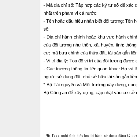
- Mã địa chỉ số: Tập hợp các ký tự số để xác đị
nhất trên phạm vi cả nước;
- Tên hoặc dấu hiệu nhận biết đối tượng: Tên 
số;
- Địa chỉ hành chính hoặc khu vực hành chín
của đối tượng như thôn, xã, huyện, tỉnh; thông
cư; mã bưu chính của thửa đất, tài sản gắn liền
- Vị trí địa lý: Tọa độ vị trí của đối tượng được 
- Các trường thông tin liên quan khác: Họ và tê
người sử dụng đất, chủ sở hữu tài sản gắn liền
* Bộ Tài nguyên và Môi trường xây dựng, cung c
Bộ Công an để xây dựng, cập nhật vào cơ sở d
Tags:
nghị định
,
hiệu lực
,
thi hành
,
sử dụng
,
đăng ký
,
quy