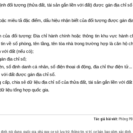
nh đối tượng (thửa đất, tài sản gắn liền với đất) được gán địa chỉ số
hoặc miêu tả đặc điểm, dấu hiệu nhận biết của đối tượng được gán địa
h của đối tượng: Địa chỉ hành chính hoặc thông tin khu vực hành c
 tin về số phòng, tên tầng, tên tòa nhà trong trường hợp là căn hộ c
 với đất (nếu có);
gán địa chỉ số;
n, số định danh cá nhân, số điện thoại di động, địa chỉ thư điện tử...
 với đất được gán địa chỉ số.
ấp, chia sẻ dữ liệu địa chỉ số của thửa đất, tài sản gắn liền với đất
ữ liệu tổng hợp quốc gia.
Tác giả bài viết:
Phòng P
 định
,
nội dung
,
quốc gia
,
phủ quy
,
cơ sở
,
lưu trữ
,
thông tin
,
vị trí
,
cơ bản
,
bao gồm
,
xác định
,