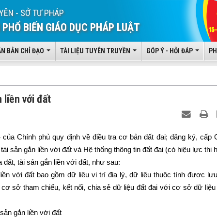
YÊN - SỞ TƯ PHÁP
 PHỔ BIẾN GIÁO DỤC PHÁP LUẬT
ĂN BẢN CHỈ ĐẠO
TÀI LIỆU TUYÊN TRUYỀN
GÓP Ý - HỎI ĐÁP
PH
 liền với đất
của Chính phủ quy định về điều tra cơ bản đất đai; đăng ký, cấp 
 sản gắn liền với đất và Hệ thống thông tin đất đai (có hiệu lực thi 
đất, tài sản gắn liền với đất, như sau:
liền với đất bao gồm dữ liệu vị trí địa lý, dữ liệu thuộc tính được lưu
 cơ sở tham chiếu, kết nối, chia sẻ dữ liệu đất đai với cơ sở dữ liệu
 sản gắn liền với đất