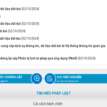
dữ liệu đất đai
(02/10/2024)
)
dữ liệu đất đai
(02/10/2024)
ất đai
(02/10/2024)
ữ liệu đất đai
(02/10/2024)
á cung cấp dịch vụ thông tin, dữ liệu đất đai từ Hệ thống thông tin quốc gia
 đăng ký cấp Phiếu lý lịch tư pháp qua ứng dụng VNeID
(02/10/2024)
HỎI THƯỜNG GẶP
THI TRẮC NGHIỆM
t pháp VN
Các cuộc thi tìm hiểu về PL
TÌM HIỂU PHÁP LUẬT
Cải cách hành chính