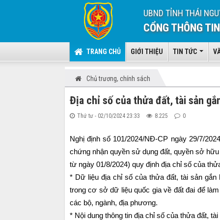
UBND TỈNH THÁI NGU
CỔNG THÔNG TIN
TRANG CHỦ
GIỚI THIỆU
TIN TỨC
V
Chủ trương, chính sách
Địa chỉ số của thửa đất, tài sản gắn
Thứ tư - 02/10/2024 23:33
8.225
0
Nghị định số 101/2024/NĐ-CP
ngày 29/7/2024 
chứng nhận quyền sử dụng đất, quyền sở hữu tài
từ ngày 01/8/2024) quy định địa chỉ số của thửa 
* Dữ liệu địa chỉ số của thửa đất, tài sản gắn 
trong cơ sở dữ liệu quốc gia về đất đai để làm
các bộ, ngành, địa phương.
* Nội dung thông tin địa chỉ số của thửa đất, tài