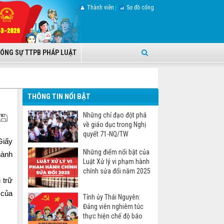
Thành viên
Sơ đồ cổng
ÓNG SỰ TTPB PHÁP LUẬT
THÔNG TIN NỔI BẬT
Những chỉ đạo đột phá
về giáo dục trong Nghị
quyết 71-NQ/TW
Giấy
Những điểm nổi bật của
hành
Luật Xử lý vi phạm hành
chính sửa đổi năm 2025
 trữ
 của
Tỉnh ủy Thái Nguyên:
Đảng viên nghiêm túc
thực hiện chế độ báo