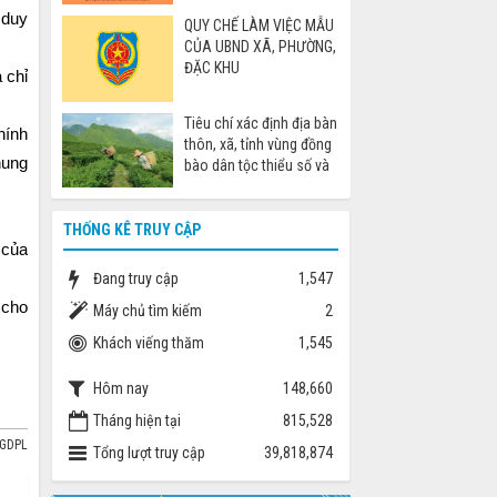
cáo khi đi nước ngoài
 duy
QUY CHẾ LÀM VIỆC MẪU
CỦA UBND XÃ, PHƯỜNG,
ĐẶC KHU
 chỉ
Tiêu chí xác định địa bàn
hính
thôn, xã, tỉnh vùng đồng
hung
bào dân tộc thiểu số và
miền núi
THỐNG KÊ TRUY CẬP
 của
Đang truy cập
1,547
 cho
Máy chủ tìm kiếm
2
Khách viếng thăm
1,545
Hôm nay
148,660
Tháng hiện tại
815,528
BGDPL
Tổng lượt truy cập
39,818,874