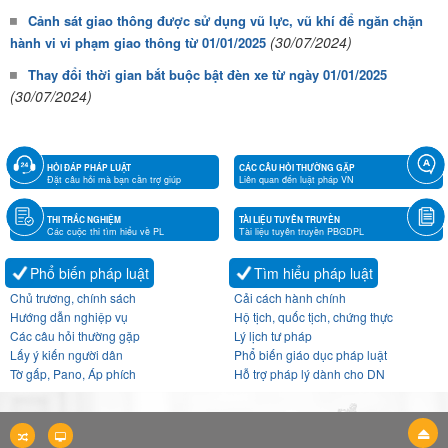
Cảnh sát giao thông được sử dụng vũ lực, vũ khí để ngăn chặn
(30/07/2024)
hành vi vi phạm giao thông từ 01/01/2025
Thay đổi thời gian bắt buộc bật đèn xe từ ngày 01/01/2025
(30/07/2024)
HỎI ĐÁP PHÁP LUẬT
CÁC CÂU HỎI THƯỜNG GẶP
Đặt câu hỏi mà bạn cần trợ giúp
Liên quan đến luật pháp VN
THI TRẮC NGHIỆM
TÀI LIỆU TUYÊN TRUYỀN
Các cuộc thi tìm hiểu về PL
Tài liệu tuyên truyền PBGDPL
Phổ biến pháp luật
Tìm hiểu pháp luật
Chủ trương, chính sách
Cải cách hành chính
Hướng dẫn nghiệp vụ
Hộ tịch, quốc tịch, chứng thực
Các câu hỏi thường gặp
Lý lịch tư pháp
Lấy ý kiến người dân
Phổ biến giáo dục pháp luật
Tờ gấp, Pano, Áp phích
Hỗ trợ pháp lý dành cho DN