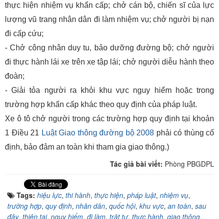
thực hiện nhiệm vụ khẩn cấp; chở cán bộ, chiến sĩ của lực
lượng vũ trang nhân dân đi làm nhiệm vụ; chở người bị nạn
đi cấp cứu;
- Chở công nhân duy tu, bảo dưỡng đường bộ; chở người
đi thực hành lái xe trên xe tập lái; chở người diễu hành theo
đoàn;
- Giải tỏa người ra khỏi khu vực nguy hiểm hoặc trong
trường hợp khẩn cấp khác theo quy định của pháp luật.
Xe ô tô chở người trong các trường hợp quy định tại khoản
1 Điều 21
Luật Giao thông đường bộ 2008
phải có thùng cố
định, bảo đảm an toàn khi tham gia giao thông.)
Tác giả bài viết:
Phòng PBGDPL
Tags:
hiệu lực
,
thi hành
,
thực hiện
,
pháp luật
,
nhiệm vụ
,
trường hợp
,
quy định
,
nhân dân
,
quốc hội
,
khu vực
,
an toàn
,
sau
đây
,
thiên tai
,
nguy hiểm
,
đi làm
,
trật tự
,
thực hành
,
giao thông
,